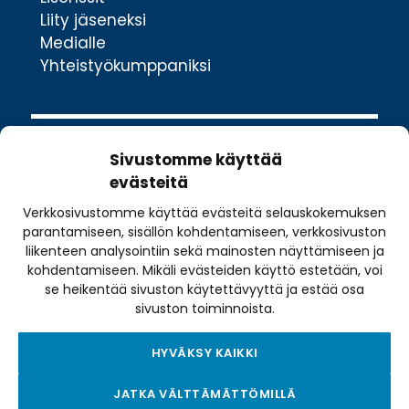
Liity jäseneksi
Medialle
Yhteistyökumppaniksi
Sivustomme käyttää
evästeitä
Verkkosivustomme käyttää evästeitä selauskokemuksen
Valimotie 10
parantamiseen, sisällön kohdentamiseen, verkkosivuston
00380 Helsinki
liikenteen analysointiin sekä mainosten näyttämiseen ja
toimisto@pyoraily.fi
kohdentamiseen. Mikäli evästeiden käyttö estetään, voi
se heikentää sivuston käytettävyyttä ja estää osa
+358 50 516 9590
sivuston toiminnoista.
HYVÄKSY KAIKKI
Tietosuojaseloste
JATKA VÄLTTÄMÄTTÖMILLÄ
Tilausehdot