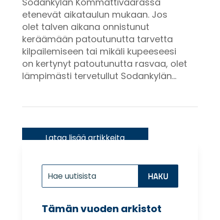
Sodankylän Kommattivaarassa
etenevät aikataulun mukaan. Jos
olet talven aikana onnistunut
keräämään patoutunutta tarvetta
kilpailemiseen tai mikäli kupeeseesi
on kertynyt patoutunutta rasvaa, olet
lämpimästi tervetullut Sodankylän...
« Vanhemmat merkinnät
Etsi:
Search
for...
Tämän vuoden arkistot