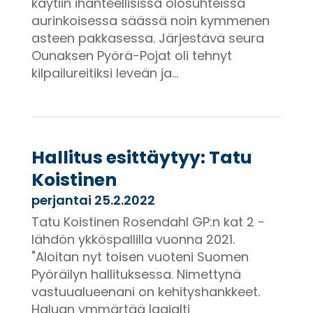
käytiin ihanteellisissa olosuhteissa
aurinkoisessa säässä noin kymmenen
asteen pakkasessa. Järjestävä seura
Ounaksen Pyörä-Pojat oli tehnyt
kilpailureitiksi leveän ja...
Hallitus esittäytyy: Tatu
Koistinen
perjantai 25.2.2022
Tatu Koistinen Rosendahl GP:n kat 2 -
lähdön ykköspallilla vuonna 2021.
"Aloitan nyt toisen vuoteni Suomen
Pyöräilyn hallituksessa. Nimettynä
vastuualueenani on kehityshankkeet.
Haluan ymmärtää laajalti