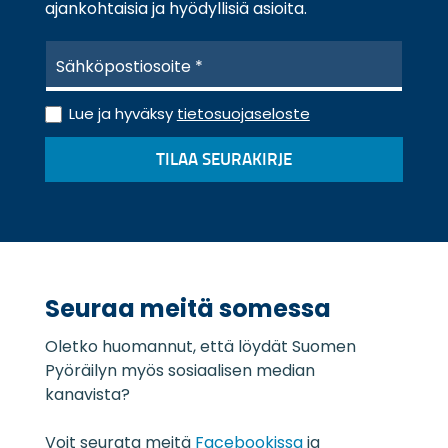
ajankohtaisia ja hyödyllisiä asioita.
S
ä
h
T
k
Lue ja hyväksy
tietosuojaseloste
i
ö
e
p
TILAA SEURAKIRJE
t
o
o
s
s
t
u
i
o
*
j
a
Seuraa meitä somessa
s
e
Oletko huomannut, että löydät Suomen
l
o
Pyöräilyn myös sosiaalisen median
s
kanavista?
t
e
Voit seurata meitä
Facebookissa
ja