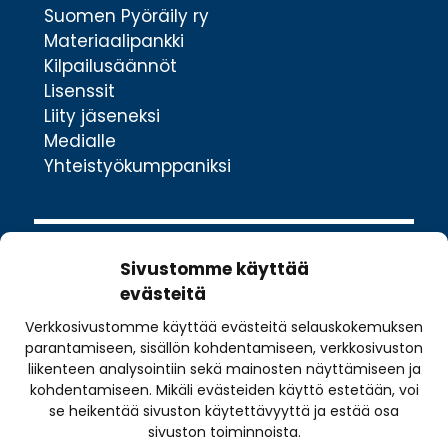
Suomen Pyöräily ry
Materiaalipankki
Kilpailusäännöt
Lisenssit
Liity jäseneksi
Medialle
Yhteistyökumppaniksi
Sivustomme käyttää
evästeitä
Verkkosivustomme käyttää evästeitä selauskokemuksen
Valimotie 10
parantamiseen, sisällön kohdentamiseen, verkkosivuston
00380 Helsinki
liikenteen analysointiin sekä mainosten näyttämiseen ja
toimisto@pyoraily.fi
kohdentamiseen. Mikäli evästeiden käyttö estetään, voi
se heikentää sivuston käytettävyyttä ja estää osa
+358 50 516 9590
sivuston toiminnoista.