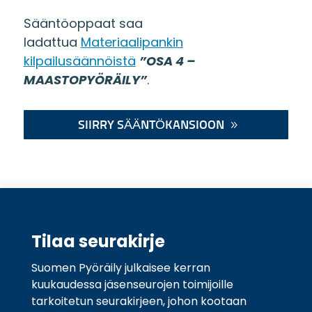
Sääntöoppaat saa
ladattua
Materiaalipankin
kilpailusäännöistä
”OSA 4 –
MAASTOPYÖRÄILY”
.
SIIRRY SÄÄNTÖKANSIOON
Tilaa seurakirje
Suomen Pyöräily julkaisee kerran
kuukaudessa jäsenseurojen toimijoille
tarkoitetun seurakirjeen, johon kootaan