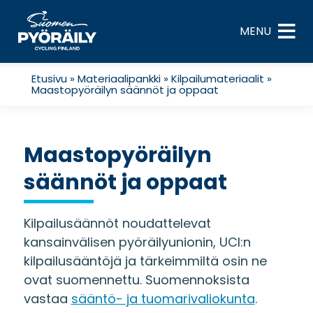
Skip
to
MENU
content
Etusivu
»
Materiaalipankki
»
Kilpailumateriaalit
»
Maastopyöräilyn säännöt ja oppaat
Maastopyöräilyn
säännöt ja oppaat
Kilpailusäännöt noudattelevat
kansainvälisen pyöräilyunionin, UCI:n
kilpailusääntöjä ja tärkeimmiltä osin ne
ovat suomennettu. Suomennoksista
vastaa
sääntö- ja tuomarivaliokunta
.