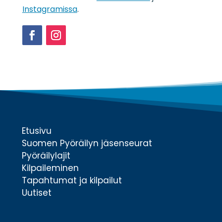
*
Instagramissa
.
Facebook
Instagram
Etusivu
Suomen Pyöräilyn jäsenseurat
Pyöräilylajit
Kilpaileminen
Tapahtumat ja kilpailut
Uutiset