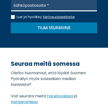
S
ä
h
T
k
Lue ja hyväksy
tietosuojaseloste
i
ö
e
p
TILAA SEURAKIRJE
t
o
o
s
s
t
u
i
o
*
j
a
Seuraa meitä somessa
s
e
Oletko huomannut, että löydät Suomen
l
o
Pyöräilyn myös sosiaalisen median
s
kanavista?
t
e
Voit seurata meitä
Facebookissa
ja
*
Instagramissa
.