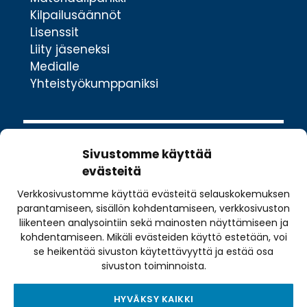
Kilpailusäännöt
Lisenssit
Liity jäseneksi
Medialle
Yhteistyökumppaniksi
Sivustomme käyttää
evästeitä
Verkkosivustomme käyttää evästeitä selauskokemuksen
Valimotie 10
parantamiseen, sisällön kohdentamiseen, verkkosivuston
00380 Helsinki
liikenteen analysointiin sekä mainosten näyttämiseen ja
toimisto@pyoraily.fi
kohdentamiseen. Mikäli evästeiden käyttö estetään, voi
se heikentää sivuston käytettävyyttä ja estää osa
+358 50 516 9590
sivuston toiminnoista.
HYVÄKSY KAIKKI