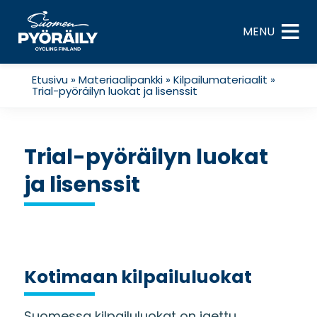
Skip
to
MENU
content
Etusivu
»
Materiaalipankki
»
Kilpailumateriaalit
»
Trial-pyöräilyn luokat ja lisenssit
Trial-pyöräilyn luokat
ja lisenssit
Kotimaan kilpailuluokat
Suomessa kilpailuluokat on jaettu