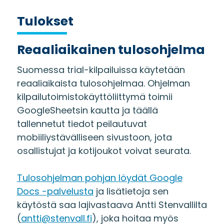
Tulokset
Reaaliaikainen tulosohjelma
Suomessa trial-kilpailuissa käytetään
reaaliaikaista tulosohjelmaa. Ohjelman
kilpailutoimistokäyttöliittymä toimii
GoogleSheetsin kautta ja täällä
tallennetut tiedot peilautuvat
mobiiliystävälliseen sivustoon, jota
osallistujat ja kotijoukot voivat seurata.
Tulosohjelman pohjan löydät Google
Docs -palvelusta
ja lisätietoja sen
käytöstä saa lajivastaava Antti Stenvallilta
(
antti@stenvall.fi
), joka hoitaa myös