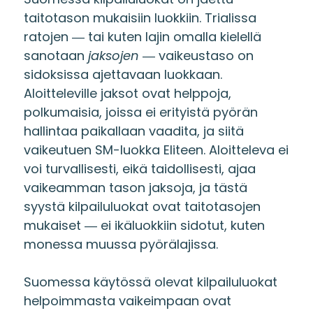
taitotason mukaisiin luokkiin. Trialissa
ratojen ― tai kuten lajin omalla kielellä
sanotaan
jaksojen
― vaikeustaso on
sidoksissa ajettavaan luokkaan.
Aloitteleville jaksot ovat helppoja,
polkumaisia, joissa ei erityistä pyörän
hallintaa paikallaan vaadita, ja siitä
vaikeutuen SM-luokka Eliteen. Aloitteleva ei
voi turvallisesti, eikä taidollisesti, ajaa
vaikeamman tason jaksoja, ja tästä
syystä kilpailuluokat ovat taitotasojen
mukaiset ― ei ikäluokkiin sidotut, kuten
monessa muussa pyörälajissa.
Suomessa käytössä olevat kilpailuluokat
helpoimmasta vaikeimpaan ovat