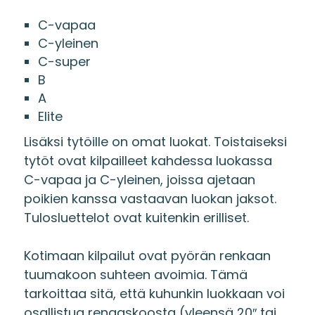
C-vapaa
C-yleinen
C-super
B
A
Elite
Lisäksi tytöille on omat luokat. Toistaiseksi
tytöt ovat kilpailleet kahdessa luokassa
C-vapaa ja C-yleinen, joissa ajetaan
poikien kanssa vastaavan luokan jaksot.
Tulosluettelot ovat kuitenkin erilliset.
Kotimaan kilpailut ovat pyörän renkaan
tuumakoon suhteen avoimia. Tämä
tarkoittaa sitä, että kuhunkin luokkaan voi
osallistua rengaskoosta (yleensä 20″ tai