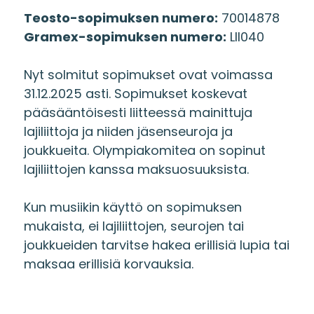
Teosto-sopimuksen numero:
70014878
Gramex-sopimuksen numero:
LII040
Nyt solmitut sopimukset ovat voimassa
31.12.2025 asti. Sopimukset koskevat
pääsääntöisesti liitteessä mainittuja
lajiliittoja ja niiden jäsenseuroja ja
joukkueita. Olympiakomitea on sopinut
lajiliittojen kanssa maksuosuuksista.
Kun musiikin käyttö on sopimuksen
mukaista, ei lajiliittojen, seurojen tai
joukkueiden tarvitse hakea erillisiä lupia tai
maksaa erillisiä korvauksia.