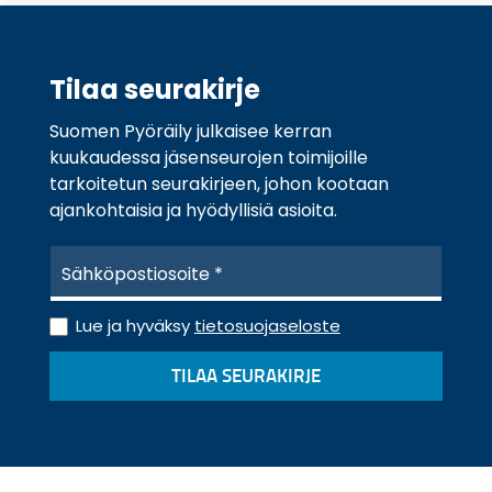
Tilaa seurakirje
Suomen Pyöräily julkaisee kerran
kuukaudessa jäsenseurojen toimijoille
tarkoitetun seurakirjeen, johon kootaan
ajankohtaisia ja hyödyllisiä asioita.
S
ä
h
T
k
Lue ja hyväksy
tietosuojaseloste
i
ö
e
p
TILAA SEURAKIRJE
t
o
o
s
s
t
u
i
o
*