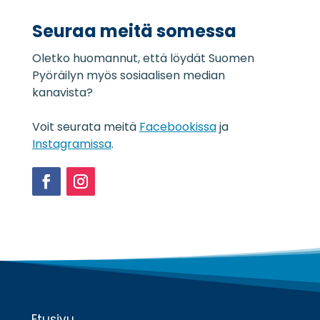
j
a
Seuraa meitä somessa
s
e
Oletko huomannut, että löydät Suomen
l
o
Pyöräilyn myös sosiaalisen median
s
kanavista?
t
e
Voit seurata meitä
Facebookissa
ja
*
Instagramissa
.
Facebook
Instagram
Etusivu