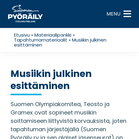
Skip
to
MENU
content
Etusivu
»
Materiaalipankki
»
Tapahtumamateriaalit
»
Musiikin julkinen
esittäminen
Musiikin julkinen
esittäminen
Suomen Olympiakomitea, Teosto ja
Gramex ovat sopineet musiikin
soittamiseen liittyvistä korvauksista, joten
tapahtuman järjestäjällä (Suomen
Pyöräily ry ja sen alaiset jäsenseurat) on