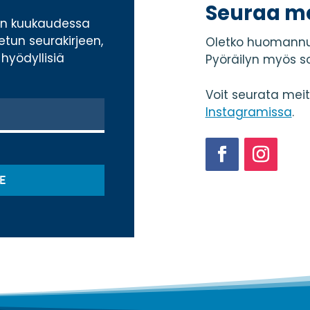
Seuraa m
ran kuukaudessa
tetun seurakirjeen,
Oletko huomannu
hyödyllisiä
Pyöräilyn myös s
Voit seurata mei
Instagramissa
.
Facebook
Instagram
E