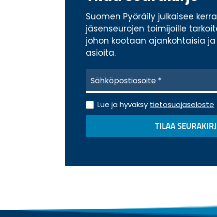
Suomen Pyöräily julkaisee ker
jäsenseurojen toimijoille tarkoi
johon kootaan ajankohtaisia ja 
asioita.
S
ä
h
k
T
Lue ja hyväksy
tietosuojaseloste
ö
i
p
e
TILAA SEURAKIRJ
o
t
s
o
t
s
i
u
*
o
j
a
s
e