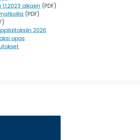
1.1.2023 alkaen
(PDF)
umatkoilla
(PDF)
F)
pilaitoksiin 2026
jaksi opas
utokset