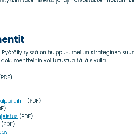
ehityksen tukemisesta ja lajin arvostuksen nostamise
entit
Pyöräily ry:ssä on huippu-urheilun strateginen suun
 dokumentteihin voi tutustua tällä sivulla.
(PDF)
ilpailuihin
(PDF)
DF)
jeistus
(PDF)
(PDF)
pas