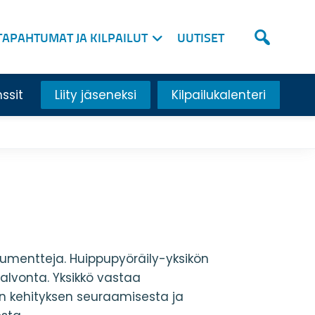
TAPAHTUMAT JA KILPAILUT
UUTISET
nssit
Liity jäseneksi
Kilpailukalenteri
kumentteja. Huippupyöräily-yksikön
alvonta. Y
ksikkö vastaa
en kehityksen seuraamisesta ja