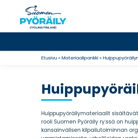
Skip
to
content
Etusivu
»
Materiaalipankki
»
Huippupyöräily
Huippupyöräil
Huippupyöräilymateriaalit sisältävä
rooli Suomen Pyöräily ry:ssä on huip
kansainvälisen kilpailutoiminnan or