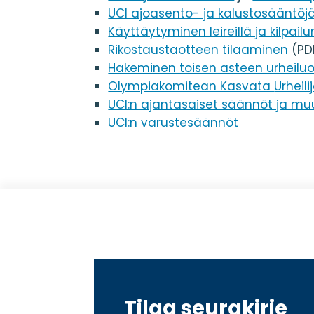
UCI ajoasento- ja kalustosääntöjä 
Käyttäytyminen leireillä ja kilpail
Rikostaustaotteen tilaaminen
(PD
Hakeminen toisen asteen urheiluop
Olympiakomitean Kasvata
Urheili
UCI:n ajantasaiset säännöt ja mu
UCI:n varustesäännöt
Tilaa seurakirje