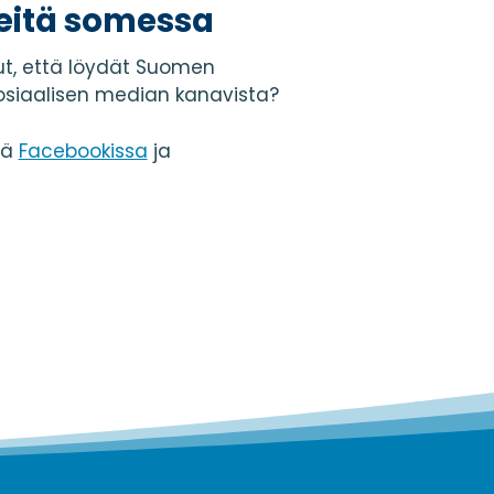
eitä somessa
t, että löydät Suomen
osiaalisen median kanavista?
tä
Facebookissa
ja