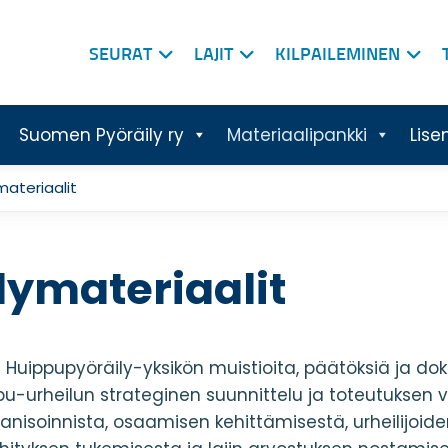
SEURAT
LAJIT
KILPAILEMINEN
Suomen Pyöräily ry
Materiaalipankki
Lise
materiaalit
ymateriaalit
t Huippupyöräily-yksikön muistioita, päätöksiä ja do
pu-urheilun strateginen suunnittelu ja toteutuksen v
ganisoinnista, osaamisen kehittämisestä, urheilijoid