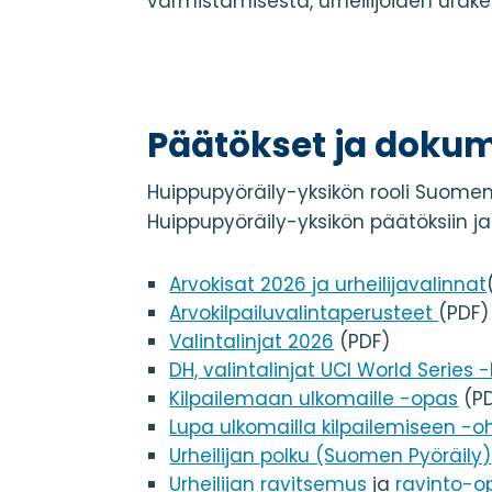
varmistamisesta, urheilijoiden urak
Päätökset ja dokum
Huippupyöräily-yksikön rooli Suomen 
Huippupyöräily-yksikön päätöksiin ja
Arvokisat 2026 ja urheilijavalinnat
Arvokilpailuvalintaperusteet
(PDF)
Valintalinjat 2026
(PDF)
DH, valintalinjat UCI World Series -k
Kilpailemaan ulkomaille -opas
(P
Lupa ulkomailla kilpailemiseen -oh
Urheilijan polku (Suomen Pyöräily)
Urheilijan ravitsemus
ja
ravinto-o