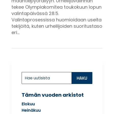
maantiepyöräilyyn. Urheilijavalinnan
tekee Olympiakomitea toukokuun lopun
valintapäivässä 28.5.
Valintaprosessissa huomioidaan useita
tekijöitä, kuten urheilijoiden suoritustaso
eri...
Etsi:
Search
for...
Tämän vuoden arkistot
Elokuu
Heinäkuu