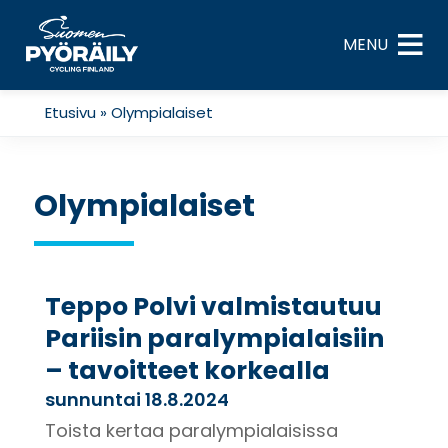
Skip
to
MENU
content
Etusivu
»
Olympialaiset
Olympialaiset
Teppo Polvi valmistautuu
Pariisin paralympialaisiin
– tavoitteet korkealla
sunnuntai 18.8.2024
Toista kertaa paralympialaisissa