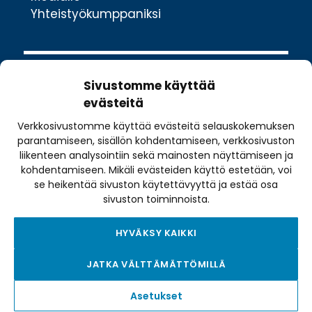
Yhteistyökumppaniksi
Sivustomme käyttää
evästeitä
Verkkosivustomme käyttää evästeitä selauskokemuksen
Valimotie 10
parantamiseen, sisällön kohdentamiseen, verkkosivuston
00380 Helsinki
liikenteen analysointiin sekä mainosten näyttämiseen ja
toimisto@pyoraily.fi
kohdentamiseen. Mikäli evästeiden käyttö estetään, voi
se heikentää sivuston käytettävyyttä ja estää osa
+358 50 516 9590
sivuston toiminnoista.
HYVÄKSY KAIKKI
Tietosuojaseloste
JATKA VÄLTTÄMÄTTÖMILLÄ
Tilausehdot
Evästekäytäntö
Asetukset
Saavutettavuusseloste