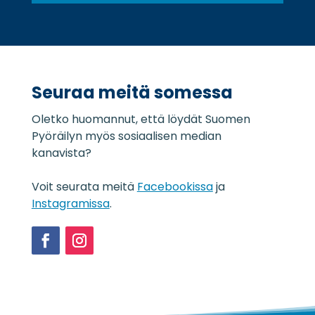
o
s
s
t
u
i
o
*
j
a
Seuraa meitä somessa
s
e
Oletko huomannut, että löydät Suomen
l
o
Pyöräilyn myös sosiaalisen median
s
kanavista?
t
e
Voit seurata meitä
Facebookissa
ja
*
Instagramissa
.
Facebook
Instagram