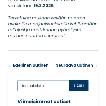
viimeistään
19.3.2025
.
Tervetuloa mukaan kevään nuorten
avoimille maajoukkueleireille kehittämään
taitojasi ja nauttimaan pyöräilystä
muiden nuorten seurassa!
←
Edellinen uutinen
Seuraava uutinen
→
Etsi:
Search
for...
Viimeisimmät uutiset