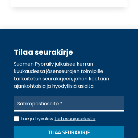
Tilaa seurakirje
Suomen Pyöräily julkaisee kerran
kuukaudessa jäsenseurojen toimijoille
tarkoitetun seurakirjeen, johon kootaan
ajankohtaisia ja hyödyllisiä asioita.
S
ä
h
T
k
Lue ja hyväksy
tietosuojaseloste
i
ö
e
p
TILAA SEURAKIRJE
t
o