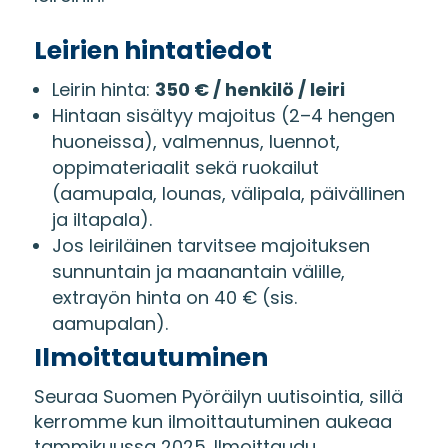
Leirien hintatiedot
Leirin hinta:
350 € / henkilö / leiri
Hintaan sisältyy majoitus (2–4 hengen
huoneissa), valmennus, luennot,
oppimateriaalit sekä ruokailut
(aamupala, lounas, välipala, päivällinen
ja iltapala).
Jos leiriläinen tarvitsee majoituksen
sunnuntain ja maanantain välille,
extrayön hinta on 40 € (sis.
aamupalan).
Ilmoittautuminen
Seuraa Suomen Pyöräilyn uutisointia, sillä
kerromme kun ilmoittautuminen aukeaa
tammikuussa 2025. Ilmoittaudu