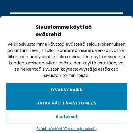
Sivustomme käyttää
evästeitä
Verkkosivustomme käyttää evästeitä selauskokemuksen
Valimotie 10
parantamiseen, sisällön kohdentamiseen, verkkosivuston
00380 Helsinki
liikenteen analysointiin sekä mainosten näyttämiseen ja
kohdentamiseen. Mikäli evästeiden käyttö estetään, voi
toimisto@pyoraily.fi
se heikentää sivuston käytettävyyttä ja estää osa
+358 50 516 9590
sivuston toiminnoista.
HYVÄKSY KAIKKI
Tietosuojaseloste
JATKA VÄLTTÄMÄTTÖMILLÄ
Tilausehdot
Evästekäytäntö
Asetukset
Saavutettavuusseloste
Evästekäytäntö
Tietosuojaseloste
Sivukartta