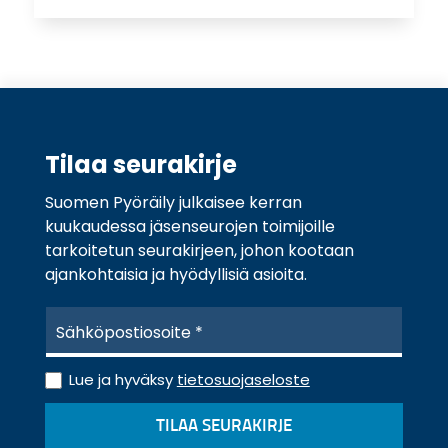
Tilaa seurakirje
Suomen Pyöräily julkaisee kerran
kuukaudessa jäsenseurojen toimijoille
tarkoitetun seurakirjeen, johon kootaan
ajankohtaisia ja hyödyllisiä asioita.
S
ä
h
T
k
Lue ja hyväksy
tietosuojaseloste
i
ö
e
p
TILAA SEURAKIRJE
t
o