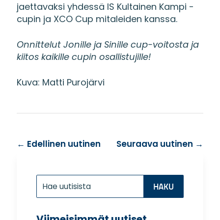
jaettavaksi yhdessä IS Kultainen Kampi -
cupin ja XCO Cup mitaleiden kanssa.
Onnittelut Jonille ja Sinille cup-voitosta ja
kiitos kaikille cupin osallistujille!
Kuva: Matti Purojärvi
←
Edellinen uutinen
Seuraava uutinen
→
Etsi:
Search
for...
Viimeisimmät uutiset