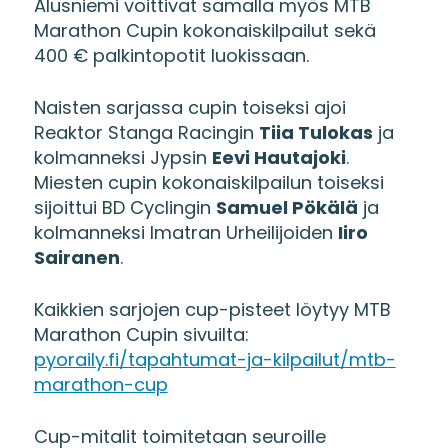
Alusniemi voittivat samalla myös MTB
Marathon Cupin kokonaiskilpailut sekä
400 € palkintopotit luokissaan.
Naisten sarjassa cupin toiseksi ajoi
Reaktor Stanga Racingin
Tiia Tulokas
ja
kolmanneksi Jypsin
Eevi Hautajoki
.
Miesten cupin kokonaiskilpailun toiseksi
sijoittui BD Cyclingin
Samuel Pökälä
ja
kolmanneksi Imatran Urheilijoiden
Iiro
Sairanen
.
Kaikkien sarjojen cup-pisteet löytyy MTB
Marathon Cupin sivuilta:
pyoraily.fi/tapahtumat-ja-kilpailut/mtb-
marathon-cup
Cup-mitalit toimitetaan seuroille