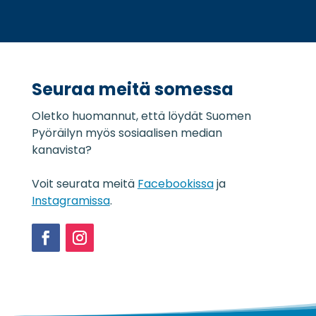
o
s
s
t
u
i
o
*
j
a
Seuraa meitä somessa
s
e
Oletko huomannut, että löydät Suomen
l
o
Pyöräilyn myös sosiaalisen median
s
kanavista?
t
e
Voit seurata meitä
Facebookissa
ja
*
Instagramissa
.
Facebook
Instagram