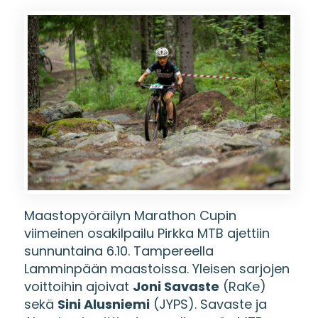
Maastopyöräilyn Marathon Cupin
viimeinen osakilpailu Pirkka MTB ajettiin
sunnuntaina 6.10. Tampereella
Lamminpään maastoissa. Yleisen sarjojen
voittoihin ajoivat
Joni Savaste
(RaKe)
sekä
Sini Alusniemi
(JYPS). Savaste ja