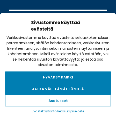
Sivustomme käyttää
evästeitä
Verkkosivustomme käyttää evästeitä selauskokemuksen
Valimotie 10
parantamiseen, sisällön kohdentamiseen, verkkosivuston
00380 Helsinki
liikenteen analysointiin sekä mainosten näyttämiseen ja
kohdentamiseen. Mikäli evästeiden käyttö estetään, voi
toimisto@pyoraily.fi
se heikentää sivuston käytettävyyttä ja estää osa
+358 50 516 9590
sivuston toiminnoista.
HYVÄKSY KAIKKI
Tietosuojaseloste
JATKA VÄLTTÄMÄTTÖMILLÄ
Tilausehdot
Evästekäytäntö
Asetukset
Saavutettavuusseloste
Evästekäytäntö
Tietosuojaseloste
Sivukartta