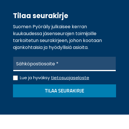
Tilaa seurakirje
Suomen Pyöräily julkaisee kerran
kuukaudessa jäsenseurojen toimijoille
tarkoitetun seurakirjeen, johon kootaan
ajankohtaisia ja hyödyllisiä asioita.
S
ä
h
T
k
Lue ja hyväksy
tietosuojaseloste
i
ö
e
p
TILAA SEURAKIRJE
t
o
o
s
s
t
u
i
o
*
j
a