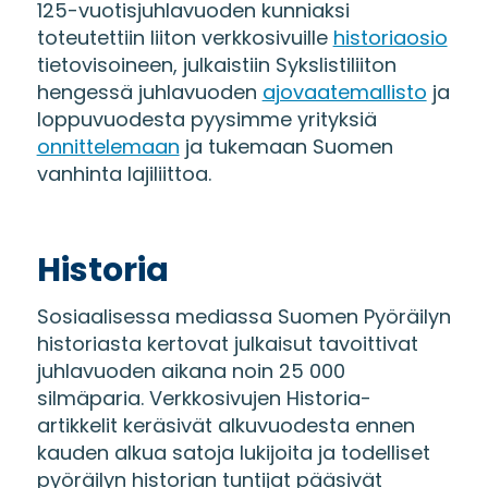
125-vuotisjuhlavuoden kunniaksi
toteutettiin liiton verkkosivuille
historiaosio
tietovisoineen, julkaistiin Sykslistiliiton
hengessä juhlavuoden
ajovaatemallisto
ja
loppuvuodesta pyysimme yrityksiä
onnittelemaan
ja tukemaan Suomen
vanhinta lajiliittoa.
Historia
Sosiaalisessa mediassa Suomen Pyöräilyn
historiasta kertovat julkaisut tavoittivat
juhlavuoden aikana noin 25 000
silmäparia. Verkkosivujen Historia-
artikkelit keräsivät alkuvuodesta ennen
kauden alkua satoja lukijoita ja todelliset
pyöräilyn historian tuntijat pääsivät