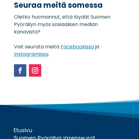
Seuraa meitä somessa
s
e
Oletko huomannut, että löydät Suomen
l
o
Pyöräilyn myös sosiaalisen median
s
kanavista?
t
e
Voit seurata meitä
Facebookissa
ja
*
Instagramissa
.
Facebook
Instagram
Etusivu
Suomen Pyöräilyn jäsenseurat