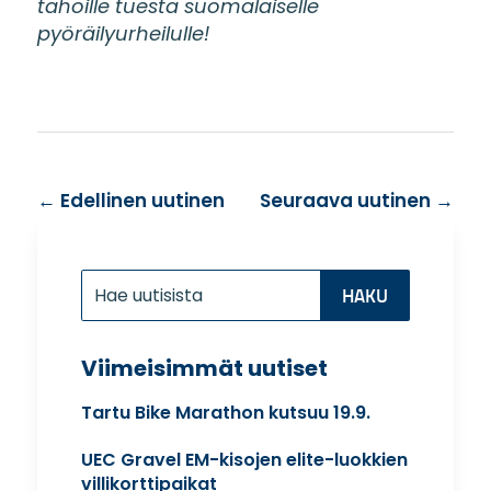
tahoille tuesta suomalaiselle
pyöräilyurheilulle!
←
Edellinen uutinen
Seuraava uutinen
→
Etsi:
Search
for...
Viimeisimmät uutiset
Tartu Bike Marathon kutsuu 19.9.
UEC Gravel EM-kisojen elite-luokkien
villikorttipaikat