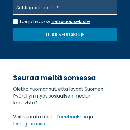
S
ä
h
T
k
Lue ja hyväksy
tietosuojaseloste
i
ö
e
p
TILAA SEURAKIRJE
t
o
o
s
s
t
u
i
o
*
j
a
Seuraa meitä somessa
s
e
Oletko huomannut, että löydät Suomen
l
o
Pyöräilyn myös sosiaalisen median
s
kanavista?
t
e
Voit seurata meitä
Facebookissa
ja
*
Instagramissa
.