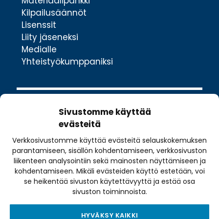
Materiaalipankki
Kilpailusäännöt
Lisenssit
Liity jäseneksi
Medialle
Yhteistyökumppaniksi
Sivustomme käyttää
evästeitä
Verkkosivustomme käyttää evästeitä selauskokemuksen
Valimotie 10
parantamiseen, sisällön kohdentamiseen, verkkosivuston
00380 Helsinki
liikenteen analysointiin sekä mainosten näyttämiseen ja
toimisto@pyoraily.fi
kohdentamiseen. Mikäli evästeiden käyttö estetään, voi
se heikentää sivuston käytettävyyttä ja estää osa
+358 50 516 9590
sivuston toiminnoista.
HYVÄKSY KAIKKI