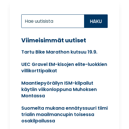
Etsi:
Search
for...
Viimeisimmät uutiset
Tartu Bike Marathon kutsuu 19.9.
UEC Gravel EM-kisojen elite-luokkien
villikorttipaikat
Maantiepyöräilyn ISM-kilpailut
käytiin viikonloppuna Muhoksen
Montassa
Suomelta mukana ennätyssuuri tiimi
trialin maailmancupin toisessa
osakilpailussa