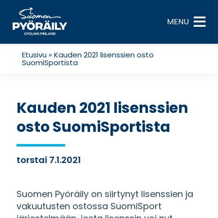
Skip
to
MENU
content
Etusivu
»
Kauden 2021 lisenssien osto
SuomiSportista
Kauden 2021 lisenssien
osto SuomiSportista
torstai 7.1.2021
Suomen Pyöräily on siirtynyt lisenssien ja
vakuutusten ostossa SuomiSport