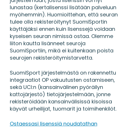
järjestelmään, josta lisenssin voi nyt
lunastaa (kertalisenssi lisätään palveluun
myöhemmin). Huomioittehan, että seuran
tulee olla rekisteröitynyt SuomiSportin
käyttäjäksi ennen kuin lisenssejä voidaan
kyseisen seuran nimissä ostaa. Olemme
liiton kautta lisänneet seuroja
SuomiSportiin, mikä ei kuitenkaan poista
seurojen rekisteröitymistarvetta.
SuomiSport järjestelmästä on rakennettu
integraatiot OP vakuutusten ostamiseen,
sekä UCI:n (kansainvälinen pyöräilyn
kattojärjestö) tietojärjestelmään, jonne
rekisteröidään kansainvälisissä kisoissa
käyvät urheilijat, tuomarit ja toimihenkilöt.
Ostaessasi lisenssiä noudatathan