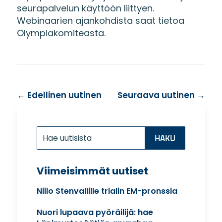
seurapalvelun käyttöön liittyen.
Webinaarien ajankohdista saat tietoa
Olympiakomiteasta.
←
Edellinen uutinen
Seuraava uutinen
→
Etsi:
Search
for...
Viimeisimmät uutiset
Niilo Stenvallille trialin EM-pronssia
Nuori lupaava pyöräilijä: hae