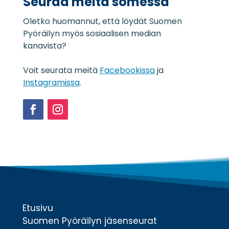
Seuraa meitä somessa
s
e
Oletko huomannut, että löydät Suomen
l
o
Pyöräilyn myös sosiaalisen median
s
kanavista?
t
e
Voit seurata meitä
Facebookissa
ja
*
Instagramissa
.
Facebook
Instagram
Etusivu
Suomen Pyöräilyn jäsenseurat