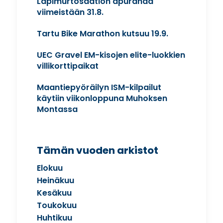
Läpimurtosäätiön apurahaa
viimeistään 31.8.
Tartu Bike Marathon kutsuu 19.9.
UEC Gravel EM-kisojen elite-luokkien
villikorttipaikat
Maantiepyöräilyn ISM-kilpailut
käytiin viikonloppuna Muhoksen
Montassa
Tämän vuoden arkistot
Elokuu
Heinäkuu
Kesäkuu
Toukokuu
Huhtikuu