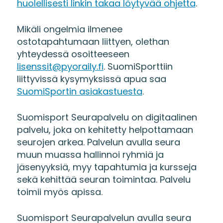
huolellisesti linkin takaa löytyvää ohjetta
.
Mikäli ongelmia ilmenee
ostotapahtumaan liittyen, olethan
yhteydessä osoitteeseen
lisenssit@pyoraily.fi
. SuomiSporttiin
liittyvissä kysymyksissä apua saa
SuomiSportin asiakastuesta
.
Suomisport Seurapalvelu on digitaalinen
palvelu, joka on kehitetty helpottamaan
seurojen arkea. Palvelun avulla seura
muun muassa hallinnoi ryhmiä ja
jäsenyyksiä, myy tapahtumia ja kursseja
sekä kehittää seuran toimintaa. Palvelu
toimii myös apissa.
Suomisport Seurapalvelun avulla seura