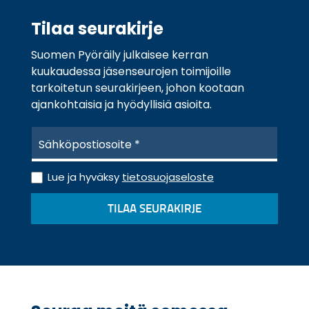
Tilaa seurakirje
Suomen Pyöräily julkaisee kerran
kuukaudessa jäsenseurojen toimijoille
tarkoitetun seurakirjeen, johon kootaan
ajankohtaisia ja hyödyllisiä asioita.
S
ä
h
T
k
Lue ja hyväksy
tietosuojaseloste
i
ö
e
p
TILAA SEURAKIRJE
t
o
o
s
s
t
u
i
o
*
j
a