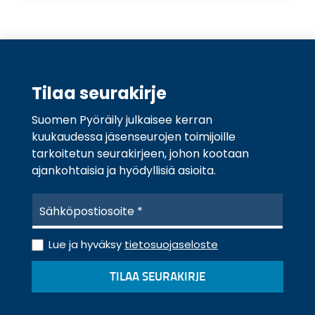
Tilaa seurakirje
Suomen Pyöräily julkaisee kerran
kuukaudessa jäsenseurojen toimijoille
tarkoitetun seurakirjeen, johon kootaan
ajankohtaisia ja hyödyllisiä asioita.
S
ä
h
T
k
Lue ja hyväksy
tietosuojaseloste
i
ö
e
p
TILAA SEURAKIRJE
t
o
o
s
s
t