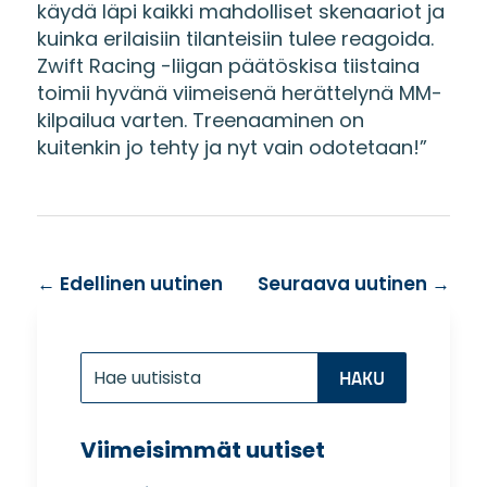
käydä läpi kaikki mahdolliset skenaariot ja
kuinka erilaisiin tilanteisiin tulee reagoida.
Zwift Racing -liigan päätöskisa tiistaina
toimii hyvänä viimeisenä herättelynä MM-
kilpailua varten. Treenaaminen on
kuitenkin jo tehty ja nyt vain odotetaan!”
←
Edellinen uutinen
Seuraava uutinen
→
Etsi:
Search
for...
Viimeisimmät uutiset