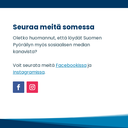
u
i
o
*
j
a
Seuraa meitä somessa
s
e
Oletko huomannut, että löydät Suomen
l
o
Pyöräilyn myös sosiaalisen median
s
kanavista?
t
e
Voit seurata meitä
Facebookissa
ja
*
Instagramissa
.
Facebook
Instagram