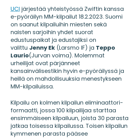
UCI
järjestää yhteistyössä Zwiftin kanssa
e-pyöräilyn MM-kilpailut 18.2.2023. Suomi
on saanut kilpailuihin miesten sekä
naisten sarjoihin yhdet suorat
edustuspaikat ja edustajiksi on
valittu
Jenny Ek
(Larsmo IF) ja
Teppo
Laurio
(Jurvan voima). Molemmat
urheilijat ovat pärjänneet
kansainvälisestikin hyvin e-pyöräilyssä ja
heillä on mahdollisuuksia menestykseen
MM-kilpailuissa.
Kilpailu on kolmen kilpailun eliminaattori-
formaatti, jossa 100 kilpailijaa starttaa
ensimmäiseen kilpailuun, joista 30 parasta
jatkaa toisessa kilpailussa. Toisen kilpailun
kymmenen parasta pääsee