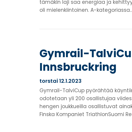
tämäkin laji saa energiaa ja kehittyy 
oli mielenkiintoinen. A-kategoriassa..
Gymrail-TalviCup.
Innsbruckring
torstai 12.1.2023
Gymrail-TalviCup pyörähtää käyntiin 
odotetaan yli 200 osallistujaa viidessä
hengen joukkueilla osallistuvat ainak
Finska Kompaniet TriathlonSuomi Rea