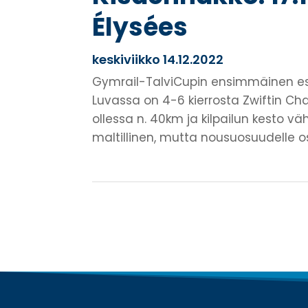
Élysées
keskiviikko 14.12.2022
Gymrail-TalviCupin ensimmäinen esikis
Luvassa on 4-6 kierrosta Zwiftin Ch
ollessa n. 40km ja kilpailun kesto väh
maltillinen, mutta nousuosuudelle os