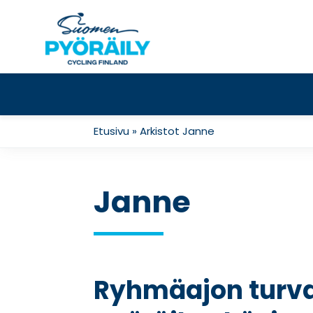
Skip
to
content
Etusivu
»
Arkistot Janne
Janne
Ryhmäajon turval