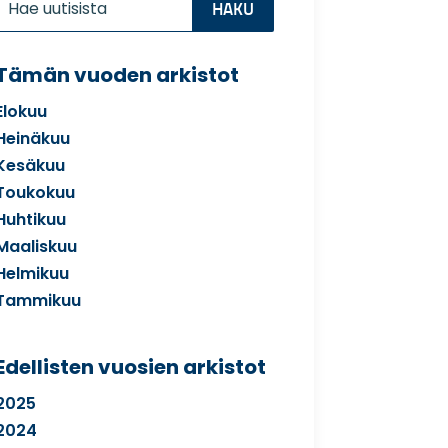
for...
Tämän vuoden arkistot
Elokuu
Heinäkuu
Kesäkuu
Toukokuu
Huhtikuu
Maaliskuu
Helmikuu
Tammikuu
Edellisten vuosien arkistot
2025
2024