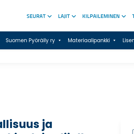
SEURAT
LAJIT
KILPAILEMINEN
Suomen Pyöräily ry
Materiaalipankki
Lise
lisuus ja