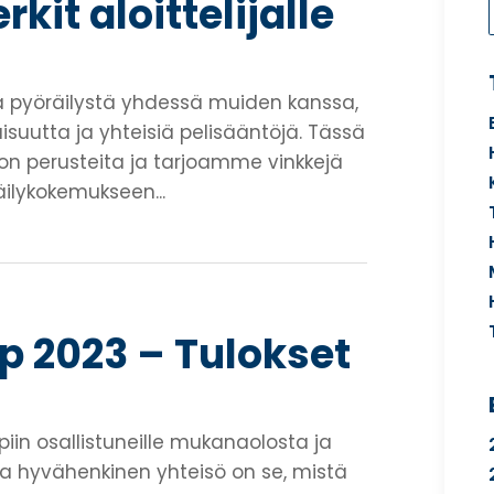
kit aloittelijalle
 pyöräilystä yhdessä muiden kanssa,
isuutta ja yhteisiä pelisääntöjä. Tässä
on perusteita ja tarjoamme vinkkejä
äilykokemukseen...
p 2023 – Tulokset
upiin osallistuneille mukanaolosta ja
 ja hyvähenkinen yhteisö on se, mistä