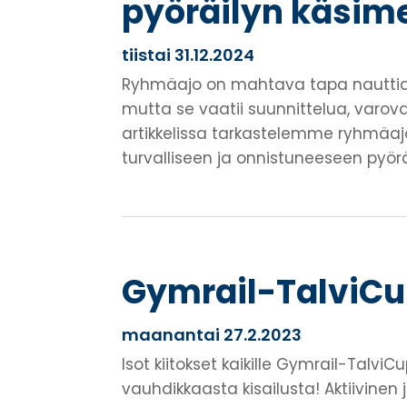
pyöräilyn käsimer
tiistai 31.12.2024
Ryhmäajo on mahtava tapa nauttia
mutta se vaatii suunnittelua, varova
artikkelissa tarkastelemme ryhmäaj
turvalliseen ja onnistuneeseen pyör
Gymrail-TalviCu
maanantai 27.2.2023
Isot kiitokset kaikille Gymrail-TalviC
vauhdikkaasta kisailusta! Aktiivinen