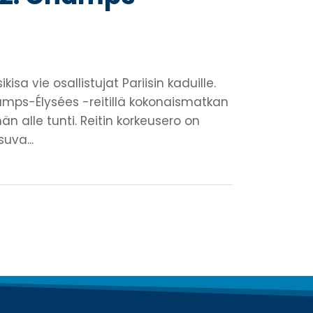
a vie osallistujat Pariisin kaduille.
amps-Élysées -reitillä kokonaismatkan
än alle tunti. Reitin korkeusero on
uva...