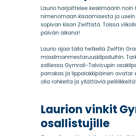
Laurio harjoittelee keskimäärin noin 
nimenomaan kisaamisesta ja usein yk
sopivan kisan Zwiftistä. Toissa viikoll
päivän aikana!
Laurio ajaa tällä hetkellä Zwiftin Gra
maailmanmestaruuskilpailuihin. Tark
salliessa Gymrail-Talvicupin osakilp
parrakas ja lippalakkipäinen avatar 
olla rohkeita ja yllättäviä peliliikkeitä
Laurion vinkit G
osallistujille