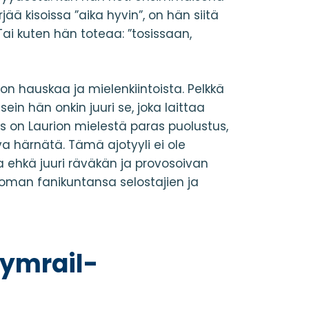
ää kisoissa ”aika hyvin”, on hän siitä
Tai kuten hän toteaa: ”tosissaan,
 on hauskaa ja mielenkiintoista. Pelkkä
sein hän onkin juuri se, joka laittaa
 on Laurion mielestä paras puolustus,
ava härnätä. Tämä ajotyyli ei ole
 ehkä juuri räväkän ja provosoivan
 oman fanikuntansa selostajien ja
ymrail-