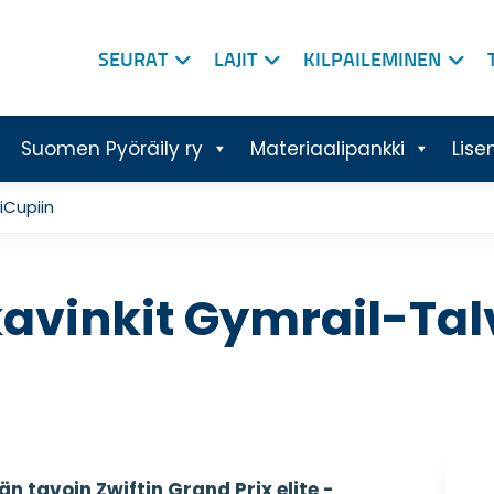
SEURAT
LAJIT
KILPAILEMINEN
Suomen Pyöräily ry
Materiaalipankki
Lise
iCupiin
kavinkit Gymrail-Tal
 tavoin Zwiftin Grand Prix elite -