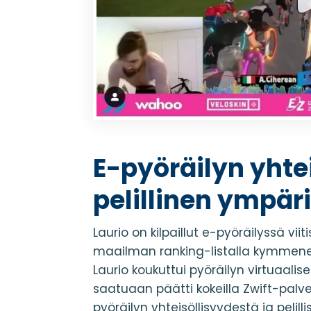
E-pyöräilyn yhtei
pelillinen ympär
Laurio on kilpaillut e-pyöräilyssä viit
maailman ranking-listalla kymmenen
Laurio koukuttui pyöräilyn virtuaali
saatuaan päätti kokeilla Zwift-palvelu
pyöräilyn yhteisöllisyydestä ja peli