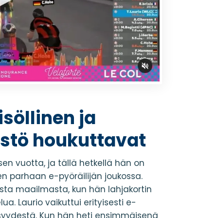
söllinen ja
istö houkuttavat
isen vuotta, ja tällä hetkellä hän on
 parhaan e-pyöräilijän joukossa.
sesta maailmasta, kun hän lahjakortin
a. Laurio vaikuttui erityisesti e-
llisyydestä. Kun hän heti ensimmäisenä