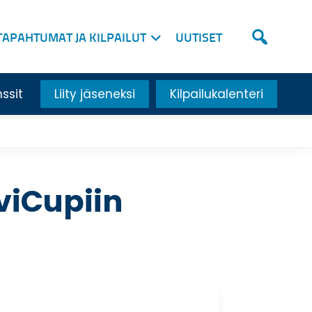
TAPAHTUMAT JA KILPAILUT
UUTISET
nssit
Liity jäseneksi
Kilpailukalenteri
viCupiin