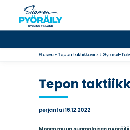
Skip
to
content
Etusivu
»
Tepon taktiikkavinkit Gymrail-Talv
Tepon taktiik
perjantai 16.12.2022
Monen muun suomalaisen pyöräilijän