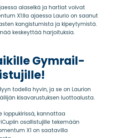
ajaessa alaselkä ja hartiat voivat
entum X1:lla ajaessa Laurio on saanut
ihasten kangistumista ja kipeytymistä.
 enää keskeyttää harjoituksia.
ikille Gymrail-
stujille!
lyyn todella hyvin, ja se on Laurion
ijän kisavarustuksen luottoalusta.
e loppukirissä, kannattaa
Cupiin osallistujille tekemään
Momentum X1 on saatavilla