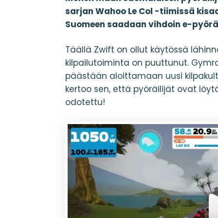
sarjan Wahoo Le Col -tiimissä kisaa
Suomeen saadaan vihdoin e-pyöräi
Täällä Zwift on ollut käytössä lähin
kilpailutoiminta on puuttunut. Gym
päästään aloittamaan uusi kilpakul
kertoo sen, että pyöräilijät ovat löyt
odotettu!