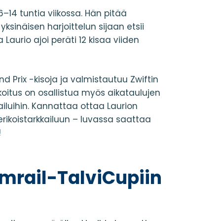
6–14 tuntia viikossa. Hän pitää
sinäisen harjoittelun sijaan etsii
a Laurio ajoi peräti 12 kisaa viiden
nd Prix -kisoja ja valmistautuu Zwiftin
oitus on osallistua myös aikataulujen
ailuihin. Kannattaa ottaa Laurion
erikoistarkkailuun – luvassa saattaa
!
ymrail-TalviCupiin