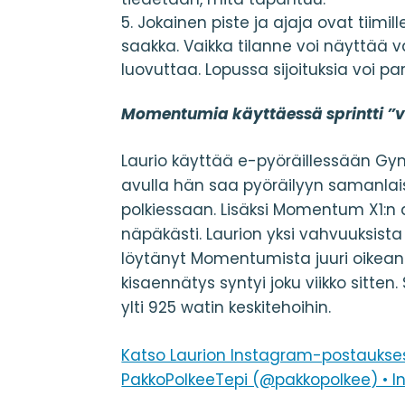
Jokainen piste ja ajaja ovat tiimill
saakka. Vaikka tilanne voi näyttää vä
luovuttaa. Lopussa sijoituksia voi par
Momentumia käyttäessä sprintti ”v
Laurio käyttää e-pyöräillessään Gy
avulla hän saa pyöräilyyn samanlais
polkiessaan. Lisäksi Momentum X1:n a
näpäkästi. Laurion yksi vahvuuksista
löytänyt Momentumista juuri oikean
kisaennätys syntyi joku viikko sitten.
ylti 925 watin keskitehoihin.
Katso Laurion Instagram-postauksest
PakkoPolkeeTepi (@pakkopolkee) • I