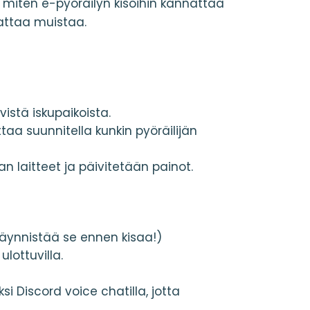
ä, miten e-pyöräilyn kisoihin kannattaa
attaa muistaa.
vistä iskupaikoista.
taa suunnitella kunkin pyöräilijän
an laitteet ja päivitetään painot.
käynnistää se ennen kisaa!)
lottuvilla.
si Discord voice chatilla, jotta