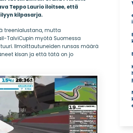
va Teppo Laurio iloitsee, että
lyyn kilpasarja.
nä treenialustana, mutta
rail-TalviCupin myötä Suomessa
ttuuri. Ilmoittautuneiden runsas määrä
äneet kisan ja että tätä on jo