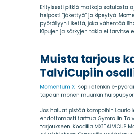
Erityisesti pitkiä matkoja satulasta 
helposti ”jäkettyä” ja kipeytyä. Mom
pyöräilyyn liikettä, joka vähentää l
Kipujen ja särkyjen takia ei tarvitse
Muista tarjous ka
TalviCupiin osalli
Momentum X1
sopii etenkin e-pyöräi
tapaan monen muunkin huippupyöräil
Jos haluat pistää kampoihin Laurioll
ehdottomasti tarttua Gymrailin Talvi
tarjoukseen. Koodilla MX1TALVICUP 