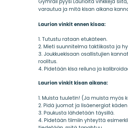
Gymrail pyysi Lauriolta vinkkejä siit
varautua ja mitä kisan aikana kann
Laurion vinkit ennen kisaa:
Tutustu rataan etukäteen.
Mieti suunnitelma taktiikasta ja hy
Joukkuekisaan osallistujien kannat
roolitus.
Pidetään kisa reiluna ja kalibroida
Laurion vinkit kisan aikana:
Muista tuuletin! (Ja muista myös 
Pidä juomat ja lisäenergiat käden u
Paukusta lähdetään täysillä.
Pidetään tiimiin yhteyttä esimerkik
tiedetään, mitä tapahtuu.