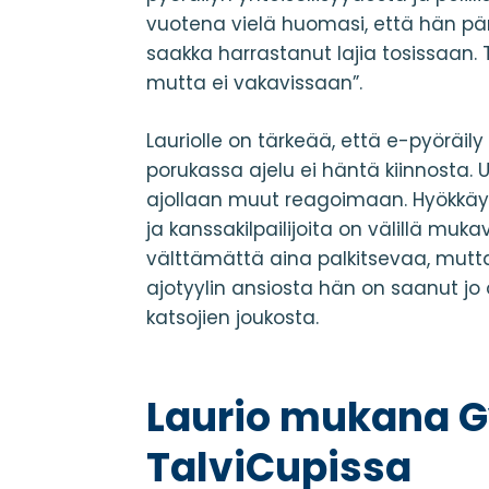
vuotena vielä huomasi, että hän pärj
saakka harrastanut lajia tosissaan. 
mutta ei vakavissaan”.
Lauriolle on tärkeää, että e-pyöräily
porukassa ajelu ei häntä kiinnosta. U
ajollaan muut reagoimaan. Hyökkäys
ja kanssakilpailijoita on välillä muk
välttämättä aina palkitsevaa, mutta
ajotyylin ansiosta hän on saanut jo
katsojien joukosta.
Laurio mukana G
TalviCupissa