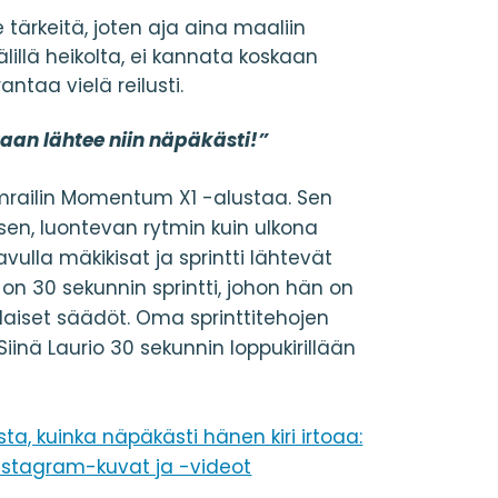
e tärkeitä, joten aja aina maaliin
lillä heikolta, ei kannata koskaan
antaa vielä reilusti.
aan lähtee niin näpäkästi!”
mrailin Momentum X1 -alustaa. Sen
en, luontevan rytmin kuin ulkona
vulla mäkikisat ja sprintti lähtevät
 on 30 sekunnin sprintti, johon hän on
laiset säädöt. Oma sprinttitehojen
 Siinä Laurio 30 sekunnin loppukirillään
a, kuinka näpäkästi hänen kiri irtoaa:
nstagram-kuvat ja -videot