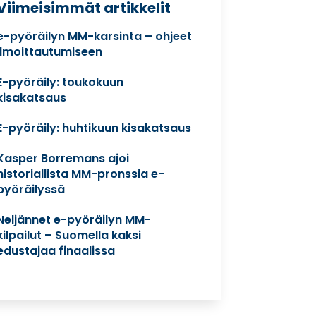
Viimeisimmät artikkelit
e-pyöräilyn MM-karsinta – ohjeet
ilmoittautumiseen
E-pyöräily: toukokuun
kisakatsaus
E-pyöräily: huhtikuun kisakatsaus
Kasper Borremans ajoi
historiallista MM-pronssia e-
pyöräilyssä
Neljännet e-pyöräilyn MM-
kilpailut – Suomella kaksi
edustajaa finaalissa