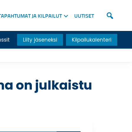
TAPAHTUMAT JA KILPAILUT
UUTISET
nssit
Liity jäseneksi
Kilpailukalenteri
a on julkaistu