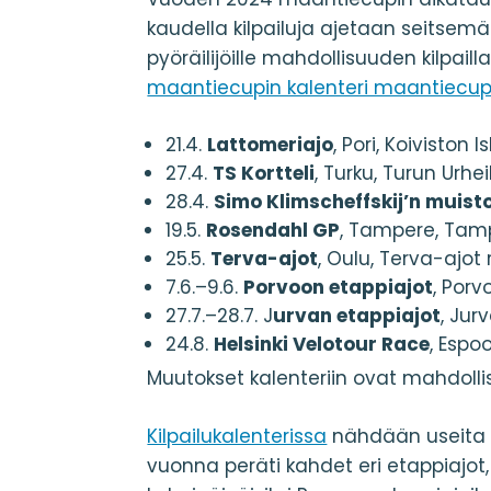
kaudella kilpailuja ajetaan seitsemäl
pyöräilijöille mahdollisuuden kilpail
maantiecupin kalenteri maantiecupin 
21.4.
Lattomeriajo
, Pori, Koiviston I
27.4.
TS Kortteli
, Turku, Turun Urheil
28.4.
Simo Klimscheffskij’n muist
19.5.
Rosendahl GP
, Tampere, Tamp
25.5.
Terva-ajot
, Oulu, Terva-ajot 
7.6.–9.6.
Porvoon etappiajot
, Porv
27.7.–28.7. J
urvan etappiajot
, Jur
24.8.
Helsinki Velotour Race
, Espo
Muutokset kalenteriin ovat mahdollis
Kilpailukalenterissa
nähdään useita p
vuonna peräti kahdet eri etappiajot