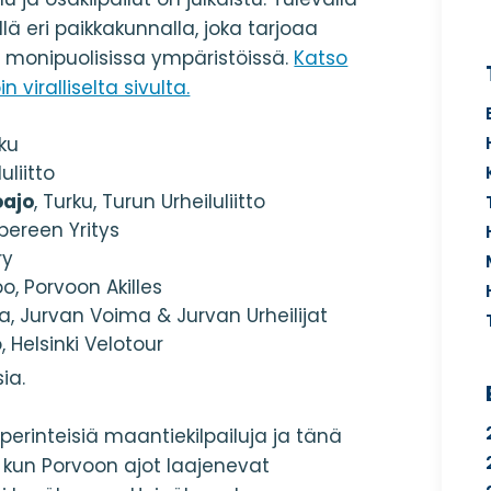
lä eri paikkakunnalla, joka tarjoaa
la monipuolisissa ympäristöissä.
Katso
viralliselta sivulta.
sku
uliitto
oajo
, Turku, Turun Urheiluliitto
ereen Yritys
ry
oo, Porvoon Akilles
va, Jurvan Voima & Jurvan Urheilijat
o, Helsinki Velotour
ia.
erinteisiä maantiekilpailuja ja tänä
, kun Porvoon ajot laajenevat