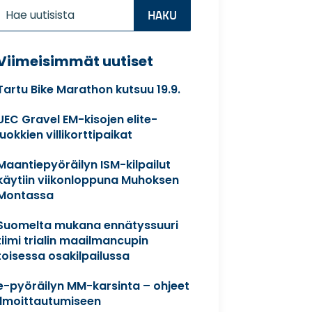
Etsi:
Search
for...
Viimeisimmät uutiset
Tartu Bike Marathon kutsuu 19.9.
UEC Gravel EM-kisojen elite-
luokkien villikorttipaikat
Maantiepyöräilyn ISM-kilpailut
käytiin viikonloppuna Muhoksen
Montassa
Suomelta mukana ennätyssuuri
tiimi trialin maailmancupin
toisessa osakilpailussa
e-pyöräilyn MM-karsinta – ohjeet
ilmoittautumiseen