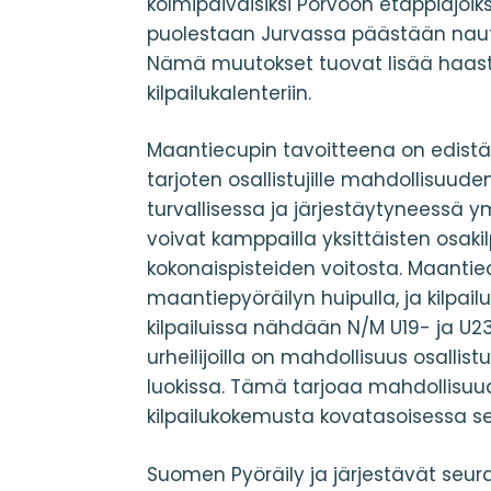
kolmipäiväisiksi Porvoon etappiajoi
puolestaan Jurvassa päästään nautt
Nämä muutokset tuovat lisää haaste
kilpailukalenteriin.
Maantiecupin tavoitteena on edis
tarjoten osallistujille mahdollisuuden
turvallisessa ja järjestäytyneessä ym
voivat kamppailla yksittäisten osaki
kokonaispisteiden voitosta. Maantie
maantiepyöräilyn huipulla, ja kilpailul
kilpailuissa nähdään N/M U19- ja U
urheilijoilla on mahdollisuus osallistu
luokissa. Tämä tarjoaa mahdollisuud
kilpailukokemusta kovatasoisessa s
Suomen Pyöräily ja järjestävät seura