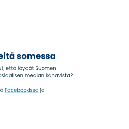
eitä somessa
t, että löydät Suomen
osiaalisen median kanavista?
tä
Facebookissa
ja