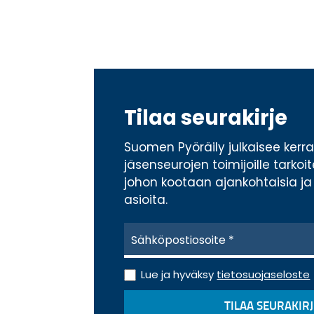
Tilaa seurakirje
Suomen Pyöräily julkaisee ker
jäsenseurojen toimijoille tarkoi
johon kootaan ajankohtaisia ja 
asioita.
S
ä
h
k
T
Lue ja hyväksy
tietosuojaseloste
ö
i
p
e
TILAA SEURAKIRJ
o
t