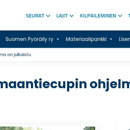
SEURAT
LAJIT
KILPAILEMINEN
Suomen Pyöräily ry
Materiaalipankki
Lise
a on julkaistu
aantiecupin ohjelm