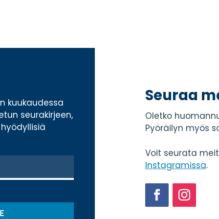
Seuraa m
ran kuukaudessa
tetun seurakirjeen,
Oletko huomannu
hyödyllisiä
Pyöräilyn myös s
Voit seurata mei
Instagramissa
.
Facebook
Instagram
E