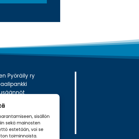
n Pyöräily ry
aalipankki
ilusäännöt
sit
tä
jäseneksi
arantamiseen, sisällön
lle
iin sekä mainosten
styökumppaniksi
ttö estetään, voi se
ton toiminnoista.