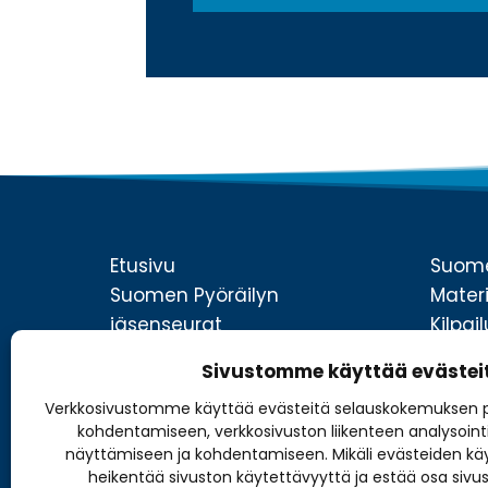
s
o
t
s
i
u
*
o
j
a
s
e
l
o
s
t
Etusivu
Suome
e
Suomen Pyöräilyn
Materi
*
jäsenseurat
Kilpa
Pyöräilylajit
Lisens
Sivustomme käyttää evästei
Kilpaileminen
Liity 
Verkkosivustomme käyttää evästeitä selauskokemuksen p
Tapahtumat ja kilpailut
Media
kohdentamiseen, verkkosivuston liikenteen analysoint
Uutiset
Yhtei
näyttämiseen ja kohdentamiseen. Mikäli evästeiden käy
heikentää sivuston käytettävyyttä ja estää osa sivus