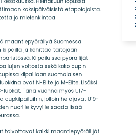
ksi kesäkuussa. Heinäkuun lopussa
imaan kaksipäiväisistä etappiajoista.
tta ja mielenkiintoa
tää maantiepyöräilyä Suomessa
 kilpailla ja kehittää taitojaan
päristössä. Kilpailuissa pyöräilijät
lpailujen voitosta sekä koko cupin
cupissa kilpaillaan suomalaisen
uokkina ovat N-Elite ja M-Elite. Lisäksi
23-luokat. Tänä vuonna myös U17-
a cupkilpailuihin, jolloin he ajavat U19-
en nuorille kyvyille saada lisää
eurassa.
t toivottavat kaikki maantiepyöräilijät