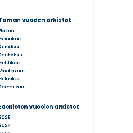
Tämän vuoden arkistot
Elokuu
Heinäkuu
Kesäkuu
Toukokuu
Huhtikuu
Maaliskuu
Helmikuu
Tammikuu
Edellisten vuosien arkistot
2025
2024