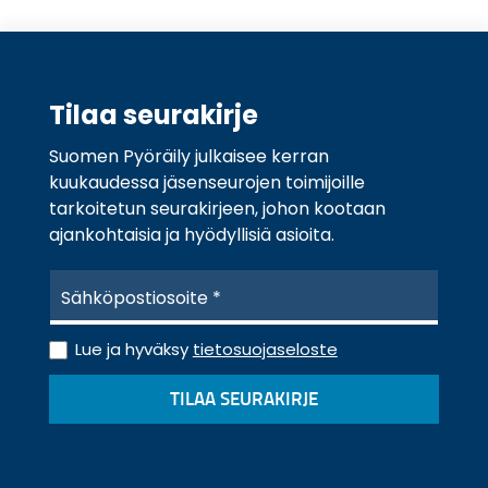
Tilaa seurakirje
Suomen Pyöräily julkaisee kerran
kuukaudessa jäsenseurojen toimijoille
tarkoitetun seurakirjeen, johon kootaan
ajankohtaisia ja hyödyllisiä asioita.
S
ä
h
T
k
Lue ja hyväksy
tietosuojaseloste
i
ö
e
p
TILAA SEURAKIRJE
t
o
o
s
s
t
u
i