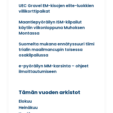
UEC Gravel EM-kisojen elite-luokkien
villikorttipaikat
Maantiepyöräilyn ISM-kilpailut
käytiin viikonloppuna Muhoksen
Montassa
Suomelta mukana ennätyssuuri tiimi
trialin maailmancupin toisessa
osakilpailussa
e-pyöräilyn MM-karsinta – ohjeet
ilmoittautumiseen
Tämän vuoden arkistot
Elokuu
Heinäkuu