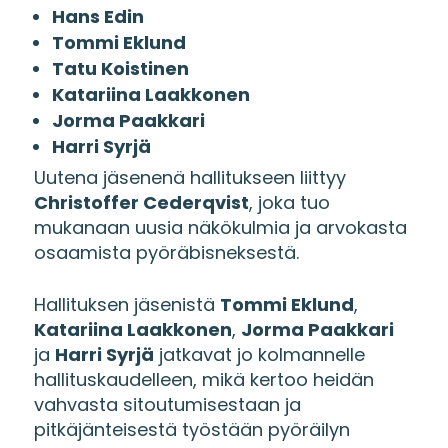
Hans Edin
Tommi Eklund
Tatu Koistinen
Katariina Laakkonen
Jorma Paakkari
Harri Syrjä
Uutena jäsenenä hallitukseen liittyy
Christoffer Cederqvist
, joka tuo
mukanaan uusia näkökulmia ja arvokasta
osaamista pyöräbisneksestä.
Hallituksen jäsenistä
Tommi Eklund
,
Katariina Laakkonen
,
Jorma Paakkari
ja
Harri Syrjä
jatkavat jo kolmannelle
hallituskaudelleen, mikä kertoo heidän
vahvasta sitoutumisestaan ja
pitkäjänteisestä työstään pyöräilyn