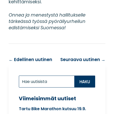
kehittämiseksi.
Onnea ja menestystä hallitukselle
tärkeässä työssä pyöräilyurheilun
edistämiseksi Suomessa!
←
Edellinen uutinen
Seuraava uutinen
→
Etsi:
Search
for...
Viimeisimmät uutiset
Tartu Bike Marathon kutsuu 19.9.