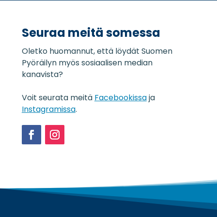
o
*
j
a
Seuraa meitä somessa
s
e
Oletko huomannut, että löydät Suomen
l
o
Pyöräilyn myös sosiaalisen median
s
kanavista?
t
e
Voit seurata meitä
Facebookissa
ja
*
Instagramissa
.
Facebook
Instagram