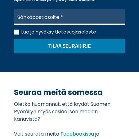
S
ä
h
T
k
Lue ja hyväksy
tietosuojaseloste
i
ö
e
p
TILAA SEURAKIRJE
t
o
o
s
s
t
u
i
o
*
j
a
Seuraa meitä somessa
s
e
Oletko huomannut, että löydät Suomen
l
o
Pyöräilyn myös sosiaalisen median
s
kanavista?
t
e
Voit seurata meitä
Facebookissa
ja
*