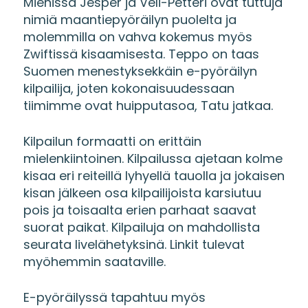
Miehissä Jesper ja Veli-Petteri ovat tuttuja
nimiä maantiepyöräilyn puolelta ja
molemmilla on vahva kokemus myös
Zwiftissä kisaamisesta. Teppo on taas
Suomen menestyksekkäin e-pyöräilyn
kilpailija, joten kokonaisuudessaan
tiimimme ovat huipputasoa, Tatu jatkaa.
Kilpailun formaatti on erittäin
mielenkiintoinen. Kilpailussa ajetaan kolme
kisaa eri reiteillä lyhyellä tauolla ja jokaisen
kisan jälkeen osa kilpailijoista karsiutuu
pois ja toisaalta erien parhaat saavat
suorat paikat. Kilpailuja on mahdollista
seurata livelähetyksinä. Linkit tulevat
myöhemmin saataville.
E-pyöräilyssä tapahtuu myös