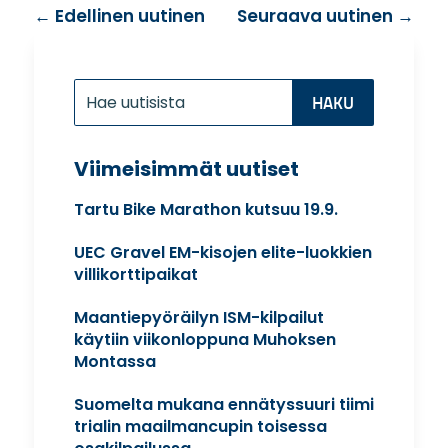
←
Edellinen uutinen
Seuraava uutinen
→
Etsi:
Search
for...
Viimeisimmät uutiset
Tartu Bike Marathon kutsuu 19.9.
UEC Gravel EM-kisojen elite-luokkien
villikorttipaikat
Maantiepyöräilyn ISM-kilpailut
käytiin viikonloppuna Muhoksen
Montassa
Suomelta mukana ennätyssuuri tiimi
trialin maailmancupin toisessa