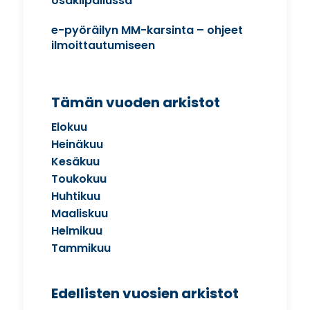
osakilpailussa
e-pyöräilyn MM-karsinta – ohjeet
ilmoittautumiseen
Tämän vuoden arkistot
Elokuu
Heinäkuu
Kesäkuu
Toukokuu
Huhtikuu
Maaliskuu
Helmikuu
Tammikuu
Edellisten vuosien arkistot