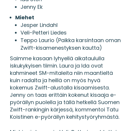
Jenny Ek
Miehet
Jesper Lindahl
Veli-Petteri Liedes
Teppo Laurio (Paikka karsintaan oman
Zwift-kisamenestyksen kautta)
Saimme kasaan lyhyellä aikataululla
iskukykyisen tiimin. Laura ja Ida ovat
kahmineet SM-mitaleita niin maantieltä
kuin radalta ja heillä on myös hyvä
kokemus Zwift-alustalla kisaamisesta.
Jenny on taas erittäin kokenut kisaaja e-
pyöräilyn puolella ja tällä hetkellä Suomen
Zwift-rankingin kärjessä, kommentoi Tatu
Koistinen e-pyöräilyn kehitystyöryhmästä.