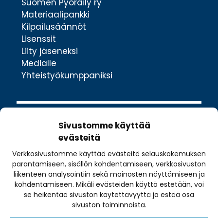
Suomen Pyöräily ry
Materiaalipankki
Kilpailusäännöt
Lisenssit
Liity jäseneksi
Medialle
Yhteistyökumppaniksi
Sivustomme käyttää
evästeitä
Verkkosivustomme käyttää evästeitä selauskokemuksen
Valimotie 10
parantamiseen, sisällön kohdentamiseen, verkkosivuston
00380 Helsinki
liikenteen analysointiin sekä mainosten näyttämiseen ja
toimisto@pyoraily.fi
kohdentamiseen. Mikäli evästeiden käyttö estetään, voi
se heikentää sivuston käytettävyyttä ja estää osa
+358 50 516 9590
sivuston toiminnoista.