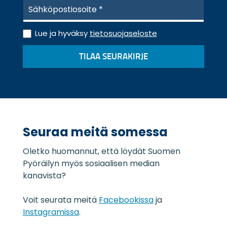
S
ä
h
T
k
Lue ja hyväksy
tietosuojaseloste
i
ö
e
p
TILAA SEURAKIRJE
t
o
o
s
s
t
u
i
o
*
j
a
Seuraa meitä somessa
s
e
Oletko huomannut, että löydät Suomen
l
o
Pyöräilyn myös sosiaalisen median
s
kanavista?
t
e
Voit seurata meitä
Facebookissa
ja
*
Instagramissa
.