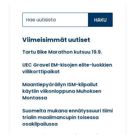
Etsi:
Search
for...
Viimeisimmät uutiset
Tartu Bike Marathon kutsuu 19.9.
UEC Gravel EM-kisojen elite-luokkien
villikorttipaikat
Maantiepyöräilyn ISM-kilpailut
käytiin viikonloppuna Muhoksen
Montassa
Suomelta mukana ennätyssuuri tiimi
trialin maailmancupin toisessa
osakilpailussa