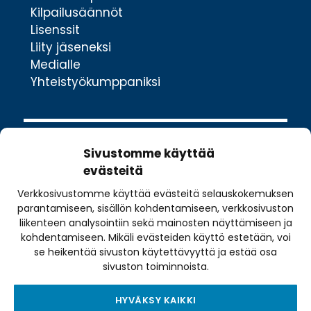
Kilpailusäännöt
Lisenssit
Liity jäseneksi
Medialle
Yhteistyökumppaniksi
Sivustomme käyttää
evästeitä
Verkkosivustomme käyttää evästeitä selauskokemuksen
Valimotie 10
parantamiseen, sisällön kohdentamiseen, verkkosivuston
00380 Helsinki
liikenteen analysointiin sekä mainosten näyttämiseen ja
toimisto@pyoraily.fi
kohdentamiseen. Mikäli evästeiden käyttö estetään, voi
se heikentää sivuston käytettävyyttä ja estää osa
+358 50 516 9590
sivuston toiminnoista.
HYVÄKSY KAIKKI