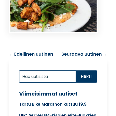
←
Edellinen uutinen
Seuraava uutinen
→
Etsi:
Search
for...
Viimeisimmät uutiset
Tartu Bike Marathon kutsuu 19.9.
UEC Gravel EM-kisojen elite-luokkien