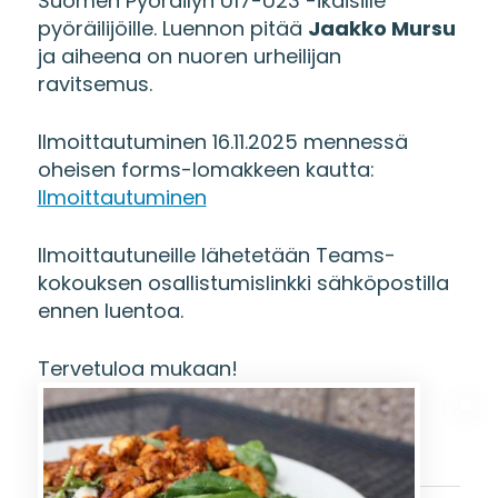
Suomen Pyöräilyn U17-U23 -ikäisille
pyöräilijöille. Luennon pitää
Jaakko Mursu
ja aiheena on nuoren urheilijan
ravitsemus.
Ilmoittautuminen 16.11.2025 mennessä
oheisen forms-lomakkeen kautta:
Ilmoittautuminen
Ilmoittautuneille lähetetään Teams-
kokouksen osallistumislinkki sähköpostilla
ennen luentoa.
Tervetuloa mukaan!