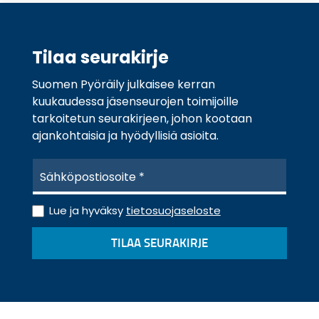
Tilaa seurakirje
Suomen Pyöräily julkaisee kerran
kuukaudessa jäsenseurojen toimijoille
tarkoitetun seurakirjeen, johon kootaan
ajankohtaisia ja hyödyllisiä asioita.
S
ä
h
T
k
Lue ja hyväksy
tietosuojaseloste
i
ö
e
p
TILAA SEURAKIRJE
t
o
o
s
s
t
u
i
o
*