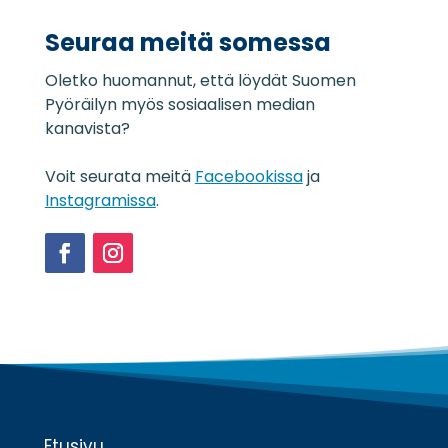
j
a
Seuraa meitä somessa
s
e
Oletko huomannut, että löydät Suomen
l
o
Pyöräilyn myös sosiaalisen median
s
kanavista?
t
e
Voit seurata meitä
Facebookissa
ja
*
Instagramissa
.
Facebook
Instagram
Etusivu