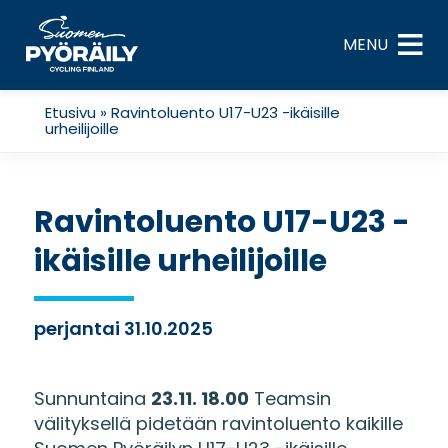
Skip
to
MENU
content
Etusivu
»
Ravintoluento U17-U23 -ikäisille
urheilijoille
Ravintoluento U17-U23 -
ikäisille urheilijoille
perjantai 31.10.2025
Sunnuntaina
23.11. 18.00
Teamsin
välityksellä pidetään ravintoluento kaikille