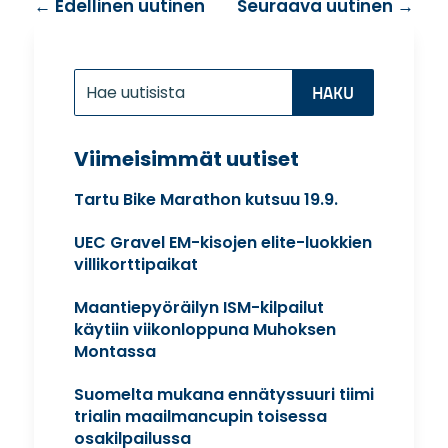
←
Edellinen uutinen
Seuraava uutinen
→
Etsi:
Search
for...
Viimeisimmät uutiset
Tartu Bike Marathon kutsuu 19.9.
UEC Gravel EM-kisojen elite-luokkien
villikorttipaikat
Maantiepyöräilyn ISM-kilpailut
käytiin viikonloppuna Muhoksen
Montassa
Suomelta mukana ennätyssuuri tiimi
trialin maailmancupin toisessa
osakilpailussa