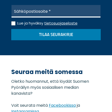
S
ä
h
T
k
Lue ja hyväksy
tietosuojaseloste
i
ö
e
p
TILAA SEURAKIRJE
t
o
o
s
s
t
u
i
o
*
j
a
Seuraa meitä somessa
s
e
Oletko huomannut, että löydät Suomen
l
o
Pyöräilyn myös sosiaalisen median
s
kanavista?
t
e
Voit seurata meitä
Facebookissa
ja
*
Instagramissa
.