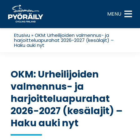
Skip
to
MENU
content
Etusivu
»
OKM: Urheilijoiden valmennus- ja
harjoitteluapurahat 2026-2027 (kesälajit) –
Haku auki nyt
OKM: Urheilijoiden
valmennus- ja
harjoitteluapurahat
2026-2027 (kesälajit) –
Haku auki nyt