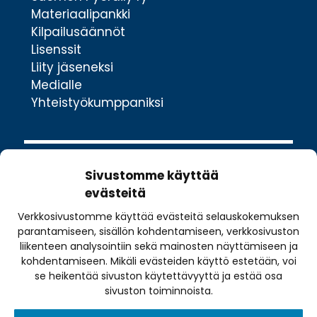
Materiaalipankki
Kilpailusäännöt
Lisenssit
Liity jäseneksi
Medialle
Yhteistyökumppaniksi
Sivustomme käyttää
evästeitä
Verkkosivustomme käyttää evästeitä selauskokemuksen
Valimotie 10
parantamiseen, sisällön kohdentamiseen, verkkosivuston
00380 Helsinki
liikenteen analysointiin sekä mainosten näyttämiseen ja
kohdentamiseen. Mikäli evästeiden käyttö estetään, voi
toimisto@pyoraily.fi
se heikentää sivuston käytettävyyttä ja estää osa
+358 50 516 9590
sivuston toiminnoista.