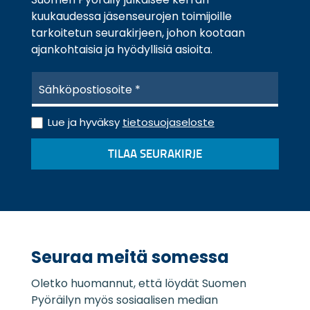
kuukaudessa jäsenseurojen toimijoille
tarkoitetun seurakirjeen, johon kootaan
ajankohtaisia ja hyödyllisiä asioita.
S
ä
h
T
k
Lue ja hyväksy
tietosuojaseloste
i
ö
e
p
TILAA SEURAKIRJE
t
o
o
s
s
t
u
i
o
*
j
a
Seuraa meitä somessa
s
e
Oletko huomannut, että löydät Suomen
l
o
Pyöräilyn myös sosiaalisen median