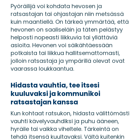
Pyöräilijä voi kohdata hevosen ja
ratsastajan tai ohjastajan niin metsässä
kuin maantiellä. On tärkeä ymmärtää, että
hevonen on saaliseläin ja täten pelästyy
helposti nopeasti liikkuvia tai yllättäviä
asioita. Hevonen voi säikähtäessään
potkaista tai liikkua hallitsemattomasti,
jolloin ratsastaja ja ympärillä olevat ovat
vaarassa loukkaantua.
Hidasta vauhtia, tee itsesi
kuuluvaksi ja kommunikoi
ratsastajan kanssa
Kun kohtaat ratsukon, hidasta välittömästi
vauhti kävelyvauhdiksi ja puhu ääneen,
hyräile tai vaikka viheltele. Tärkeintä on
tehdä itsensä kuultavaksi. Vältä kuitenkin