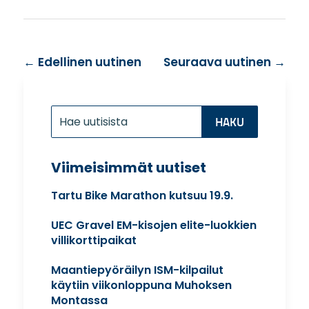
←
Edellinen uutinen
Seuraava uutinen
→
Etsi:
Search
for...
Viimeisimmät uutiset
Tartu Bike Marathon kutsuu 19.9.
UEC Gravel EM-kisojen elite-luokkien
villikorttipaikat
Maantiepyöräilyn ISM-kilpailut
käytiin viikonloppuna Muhoksen
Montassa