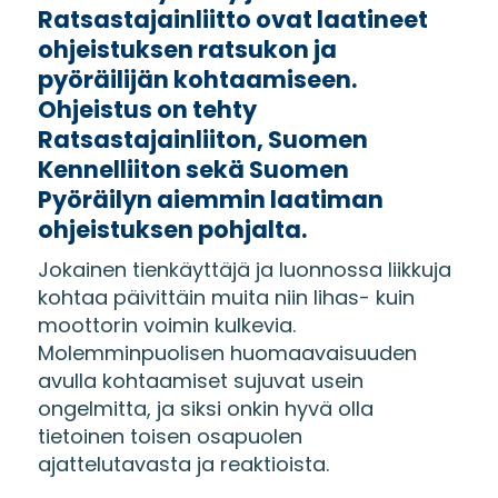
Ratsastajainliitto ovat laatineet
ohjeistuksen ratsukon ja
pyöräilijän kohtaamiseen.
Ohjeistus on tehty
Ratsastajainliiton, Suomen
Kennelliiton sekä Suomen
Pyöräilyn aiemmin laatiman
ohjeistuksen pohjalta.
Jokainen tienkäyttäjä ja luonnossa liikkuja
kohtaa päivittäin muita niin lihas- kuin
moottorin voimin kulkevia.
Molemminpuolisen huomaavaisuuden
avulla kohtaamiset sujuvat usein
ongelmitta, ja siksi onkin hyvä olla
tietoinen toisen osapuolen
ajattelutavasta ja reaktioista.