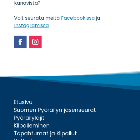
s
kanavista?
t
e
Voit seurata meitä
Facebookissa
ja
*
Instagramissa
.
Facebook
Instagram
Etusivu
Suomen Pyöräilyn jäsenseurat
Pyöräilylajit
Kilpaileminen
Tapahtumat ja kilpailut