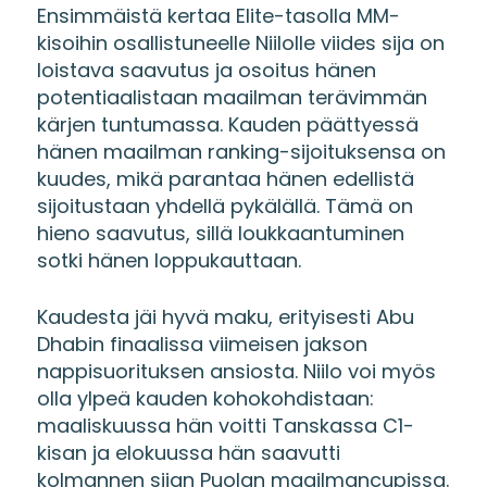
Ensimmäistä kertaa Elite-tasolla MM-
kisoihin osallistuneelle Niilolle viides sija on
loistava saavutus ja osoitus hänen
potentiaalistaan maailman terävimmän
kärjen tuntumassa. Kauden päättyessä
hänen maailman ranking-sijoituksensa on
kuudes, mikä parantaa hänen edellistä
sijoitustaan yhdellä pykälällä. Tämä on
hieno saavutus, sillä loukkaantuminen
sotki hänen loppukauttaan.
Kaudesta jäi hyvä maku, erityisesti Abu
Dhabin finaalissa viimeisen jakson
nappisuorituksen ansiosta. Niilo voi myös
olla ylpeä kauden kohokohdistaan:
maaliskuussa hän voitti Tanskassa C1-
kisan ja elokuussa hän saavutti
kolmannen sijan Puolan maailmancupissa.