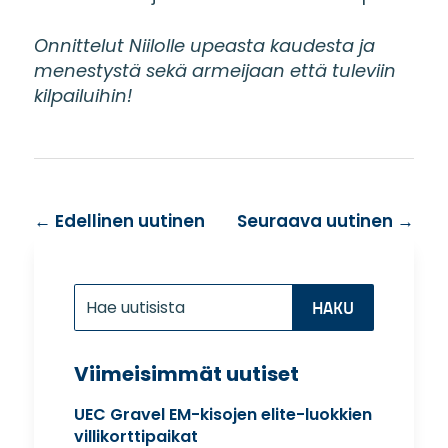
Onnittelut Niilolle upeasta kaudesta ja
menestystä sekä armeijaan että tuleviin
kilpailuihin!
←
Edellinen uutinen
Seuraava uutinen
→
Etsi:
Search
for...
Viimeisimmät uutiset
UEC Gravel EM-kisojen elite-luokkien
villikorttipaikat