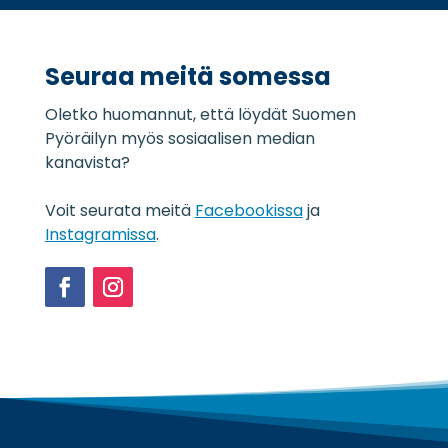
o
*
j
a
Seuraa meitä somessa
s
e
Oletko huomannut, että löydät Suomen
l
o
Pyöräilyn myös sosiaalisen median
s
kanavista?
t
e
Voit seurata meitä
Facebookissa
ja
*
Instagramissa
.
Facebook
Instagram