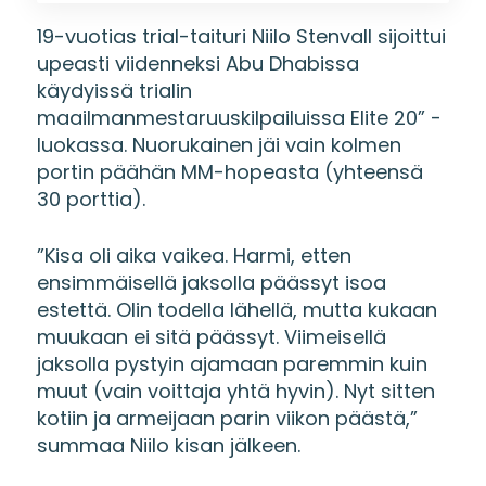
19-vuotias trial-taituri Niilo Stenvall sijoittui
upeasti viidenneksi Abu Dhabissa
käydyissä trialin
maailmanmestaruuskilpailuissa Elite 20” -
luokassa. Nuorukainen jäi vain kolmen
portin päähän MM-hopeasta (yhteensä
30 porttia).
”Kisa oli aika vaikea. Harmi, etten
ensimmäisellä jaksolla päässyt isoa
estettä. Olin todella lähellä, mutta kukaan
muukaan ei sitä päässyt. Viimeisellä
jaksolla pystyin ajamaan paremmin kuin
muut (vain voittaja yhtä hyvin). Nyt sitten
kotiin ja armeijaan parin viikon päästä,”
summaa Niilo kisan jälkeen.