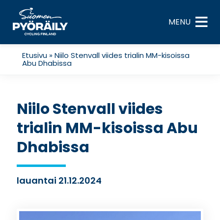
Skip
to
MENU
content
Etusivu
»
Niilo Stenvall viides trialin MM-kisoissa
Abu Dhabissa
Niilo Stenvall viides
trialin MM-kisoissa Abu
Dhabissa
lauantai 21.12.2024