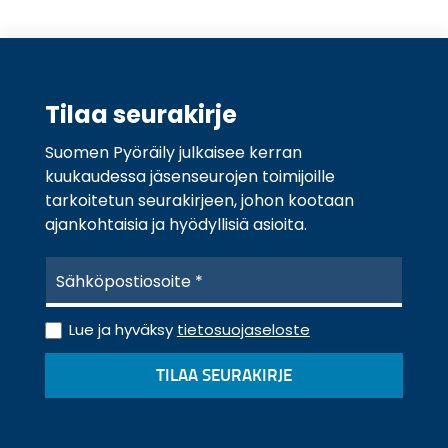
Tilaa seurakirje
Suomen Pyöräily julkaisee kerran
kuukaudessa jäsenseurojen toimijoille
tarkoitetun seurakirjeen, johon kootaan
ajankohtaisia ja hyödyllisiä asioita.
S
ä
h
T
k
Lue ja hyväksy
tietosuojaseloste
i
ö
e
p
TILAA SEURAKIRJE
t
o
o
s
s
t
u
i