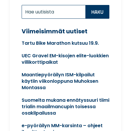
Etsi:
Search
for...
Viimeisimmät uutiset
Tartu Bike Marathon kutsuu 19.9.
UEC Gravel EM-kisojen elite-luokkien
villikorttipaikat
Maantiepyöräilyn ISM-kilpailut
käytiin viikonloppuna Muhoksen
Montassa
Suomelta mukana ennätyssuuri tiimi
trialin maailmancupin toisessa
osakilpailussa
e-pyöräilyn MM-karsinta – ohjeet