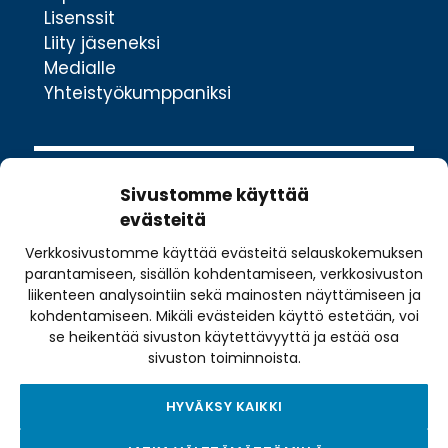
Lisenssit
Liity jäseneksi
Medialle
Yhteistyökumppaniksi
Sivustomme käyttää
evästeitä
Verkkosivustomme käyttää evästeitä selauskokemuksen
Valimotie 10
parantamiseen, sisällön kohdentamiseen, verkkosivuston
00380 Helsinki
liikenteen analysointiin sekä mainosten näyttämiseen ja
kohdentamiseen. Mikäli evästeiden käyttö estetään, voi
toimisto@pyoraily.fi
se heikentää sivuston käytettävyyttä ja estää osa
+358 50 516 9590
sivuston toiminnoista.
HYVÄKSY KAIKKI
Tietosuojaseloste