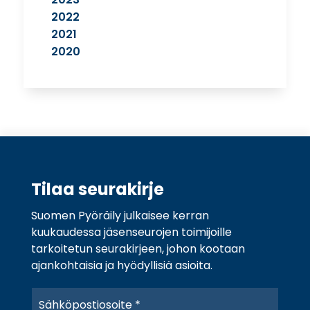
2022
2021
2020
Tilaa seurakirje
Suomen Pyöräily julkaisee kerran
kuukaudessa jäsenseurojen toimijoille
tarkoitetun seurakirjeen, johon kootaan
ajankohtaisia ja hyödyllisiä asioita.
S
ä