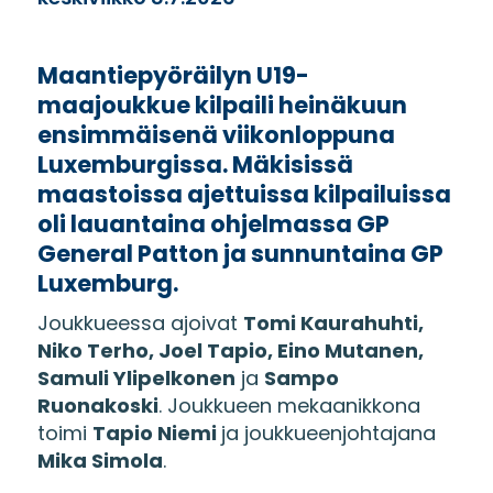
Maantiepyöräilyn U19-
maajoukkue kilpaili heinäkuun
ensimmäisenä viikonloppuna
Luxemburgissa. Mäkisissä
maastoissa ajettuissa kilpailuissa
oli lauantaina ohjelmassa GP
General Patton ja sunnuntaina GP
Luxemburg.
Joukkueessa ajoivat
Tomi Kaurahuhti,
Niko Terho, Joel Tapio, Eino Mutanen,
Samuli Ylipelkonen
ja
Sampo
Ruonakoski
. Joukkueen mekaanikkona
toimi
Tapio Niemi
ja joukkueenjohtajana
Mika Simola
.