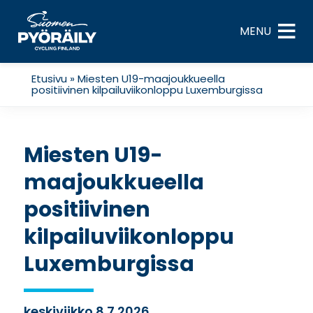
Skip
to
MENU
content
Etusivu
»
Miesten U19-maajoukkueella
positiivinen kilpailuviikonloppu Luxemburgissa
Miesten U19-
maajoukkueella
positiivinen
kilpailuviikonloppu
Luxemburgissa
keskiviikko 8.7.2026