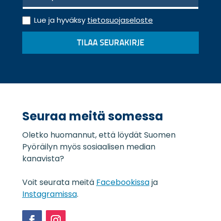
h
T
k
Lue ja hyväksy
tietosuojaseloste
i
ö
e
p
TILAA SEURAKIRJE
t
o
o
s
s
t
u
i
o
*
j
a
Seuraa meitä somessa
s
e
Oletko huomannut, että löydät Suomen
l
o
Pyöräilyn myös sosiaalisen median
s
kanavista?
t
e
Voit seurata meitä
Facebookissa
ja
*
Instagramissa
.