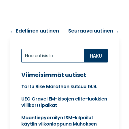
←
Edellinen uutinen
Seuraava uutinen
→
Etsi:
Search
for...
Viimeisimmät uutiset
Tartu Bike Marathon kutsuu 19.9.
UEC Gravel EM-kisojen elite-luokkien
villikorttipaikat
Maantiepyöräilyn ISM-kilpailut
käytiin viikonloppuna Muhoksen