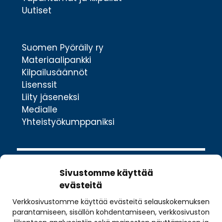
Uutiset
Suomen Pyöräily ry
Materiaalipankki
Kilpailusäännöt
Lisenssit
Liity jäseneksi
Medialle
Yhteistyökumppaniksi
Sivustomme käyttää
evästeitä
Verkkosivustomme käyttää evästeitä selauskokemuksen
Valimotie 10
parantamiseen, sisällön kohdentamiseen, verkkosivuston
00380 Helsinki