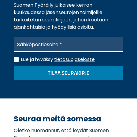
Suomen Pyöräily julkaisee kerran
kuukaudessa jäsenseurojen toimijoille
tarkoitetun seurakirjeen, johon kootaan
ajankohtaisia ja hyödyllisiä asioita.
S
ä
h
T
k
Lue ja hyväksy
tietosuojaseloste
i
ö
e
p
TILAA SEURAKIRJE
t
o
o
s
s
t
u
i
o
*
j
a
Seuraa meitä somessa
s
e
Oletko huomannut, että löydät Suomen
l