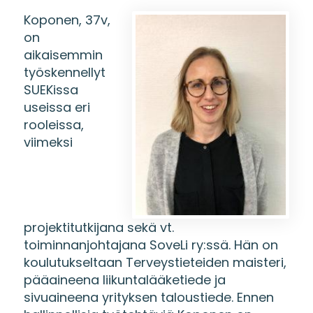
Koponen, 37v,
on
aikaisemmin
työskennellyt
SUEKissa
useissa eri
rooleissa,
viimeksi
projektitutkijana sekä vt.
toiminnanjohtajana SoveLi ry:ssä. Hän on
koulutukseltaan Terveystieteiden maisteri,
pääaineena liikuntalääketiede ja
sivuaineena yrityksen taloustiede. Ennen