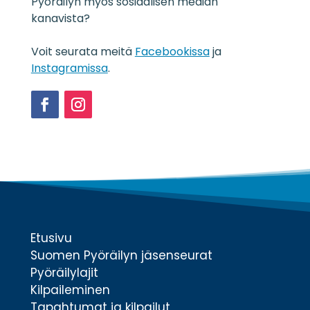
o
Pyöräilyn myös sosiaalisen median
s
kanavista?
t
e
Voit seurata meitä
Facebookissa
ja
*
Instagramissa
.
Facebook
Instagram
Etusivu
Suomen Pyöräilyn jäsenseurat
Pyöräilylajit
Kilpaileminen
Tapahtumat ja kilpailut