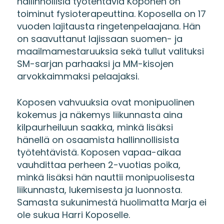
hallinnollisia työtehtäviä Koponen on
toiminut fysioterapeuttina. Koposella on 17
vuoden lajitausta ringetenpelaajana. Hän
on saavuttanut lajissaan suomen- ja
maailmamestaruuksia sekä tullut valituksi
SM-sarjan parhaaksi ja MM-kisojen
arvokkaimmaksi pelaajaksi.
Koposen vahvuuksia ovat monipuolinen
kokemus ja näkemys liikunnasta aina
kilpaurheiluun saakka, minkä lisäksi
hänellä on osaamista hallinnollisista
työtehtävistä. Koposen vapaa-aikaa
vauhdittaa perheen 2-vuotias poika,
minkä lisäksi hän nauttii monipuolisesta
liikunnasta, lukemisesta ja luonnosta.
Samasta sukunimestä huolimatta Marja ei
ole sukua Harri Koposelle.