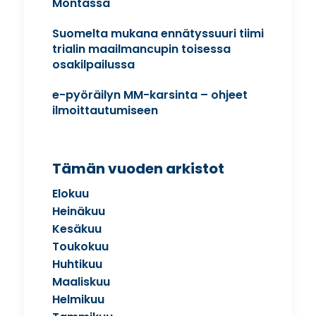
Montassa
Suomelta mukana ennätyssuuri tiimi
trialin maailmancupin toisessa
osakilpailussa
e-pyöräilyn MM-karsinta – ohjeet
ilmoittautumiseen
Tämän vuoden arkistot
Elokuu
Heinäkuu
Kesäkuu
Toukokuu
Huhtikuu
Maaliskuu
Helmikuu