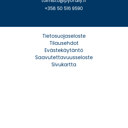
toimisto@pyoraily.fi
+358 50 516 9590
Tietosuojaseloste
Tilausehdot
Evästekäytäntö
Saavutettavuusseloste
Sivukartta