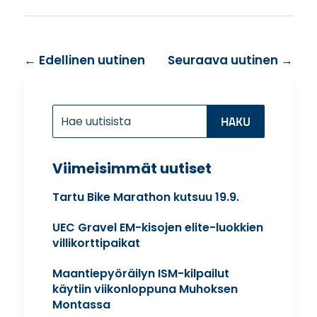
←
Edellinen uutinen
Seuraava uutinen
→
Etsi:
Search
for...
Viimeisimmät uutiset
Tartu Bike Marathon kutsuu 19.9.
UEC Gravel EM-kisojen elite-luokkien
villikorttipaikat
Maantiepyöräilyn ISM-kilpailut
käytiin viikonloppuna Muhoksen
Montassa