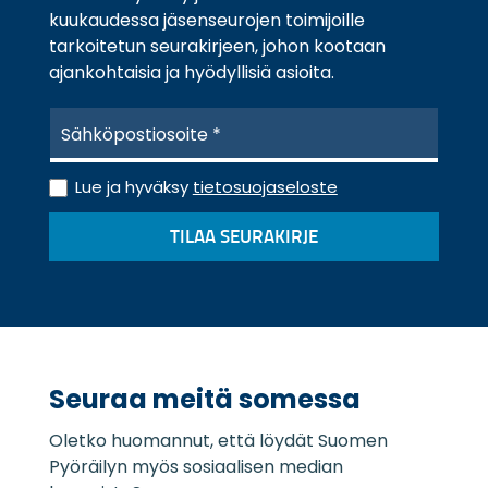
kuukaudessa jäsenseurojen toimijoille
tarkoitetun seurakirjeen, johon kootaan
ajankohtaisia ja hyödyllisiä asioita.
S
ä
h
T
k
Lue ja hyväksy
tietosuojaseloste
i
ö
e
p
TILAA SEURAKIRJE
t
o
o
s
s
t
u
i
o
*
j
a
Seuraa meitä somessa
s
e
Oletko huomannut, että löydät Suomen
l
o
Pyöräilyn myös sosiaalisen median
s