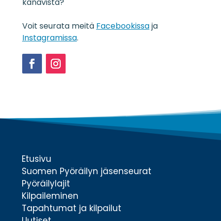
kanavista?
t
e
Voit seurata meitä
Facebookissa
ja
*
Instagramissa
.
Facebook
Instagram
Etusivu
Suomen Pyöräilyn jäsenseurat
Pyöräilylajit
Kilpaileminen
Tapahtumat ja kilpailut
Uutiset