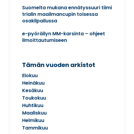
Suomelta mukana ennätyssuuri tiimi
trialin maailmancupin toisessa
osakilpailussa
e-pyöräilyn MM-karsinta – ohjeet
ilmoittautumiseen
Tämän vuoden arkistot
Elokuu
Heinäkuu
Kesäkuu
Toukokuu
Huhtikuu
Maaliskuu
Helmikuu
Tammikuu