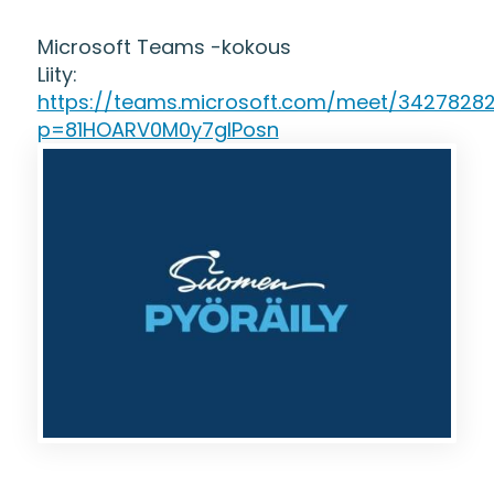
Microsoft Teams -kokous
Liity:
https://teams.microsoft.com/meet/3427828
p=81HOARV0M0y7gIPosn