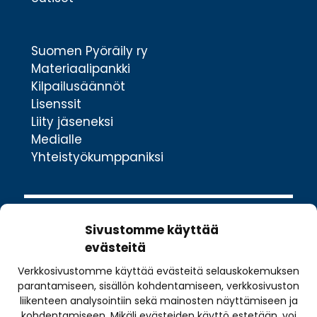
Suomen Pyöräily ry
Materiaalipankki
Kilpailusäännöt
Lisenssit
Liity jäseneksi
Medialle
Yhteistyökumppaniksi
Sivustomme käyttää
evästeitä
Verkkosivustomme käyttää evästeitä selauskokemuksen
Valimotie 10
parantamiseen, sisällön kohdentamiseen, verkkosivuston
00380 Helsinki
liikenteen analysointiin sekä mainosten näyttämiseen ja
toimisto@pyoraily.fi
kohdentamiseen. Mikäli evästeiden käyttö estetään, voi