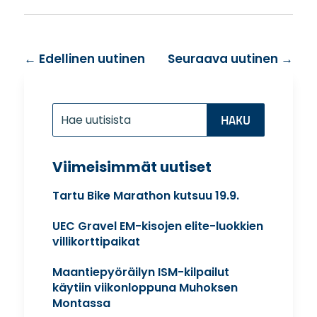
←
Edellinen uutinen
Seuraava uutinen
→
Etsi:
Search
for...
Viimeisimmät uutiset
Tartu Bike Marathon kutsuu 19.9.
UEC Gravel EM-kisojen elite-luokkien
villikorttipaikat
Maantiepyöräilyn ISM-kilpailut
käytiin viikonloppuna Muhoksen
Montassa