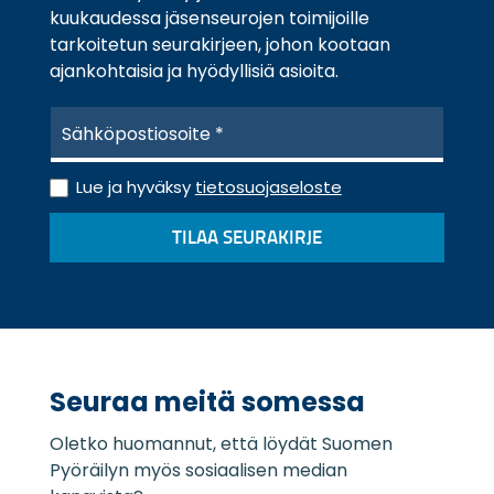
kuukaudessa jäsenseurojen toimijoille
tarkoitetun seurakirjeen, johon kootaan
ajankohtaisia ja hyödyllisiä asioita.
S
ä
h
T
k
Lue ja hyväksy
tietosuojaseloste
i
ö
e
p
TILAA SEURAKIRJE
t
o
o
s
s
t
u
i
o
*
j
a
Seuraa meitä somessa
s
e
Oletko huomannut, että löydät Suomen
l
o
Pyöräilyn myös sosiaalisen median
s