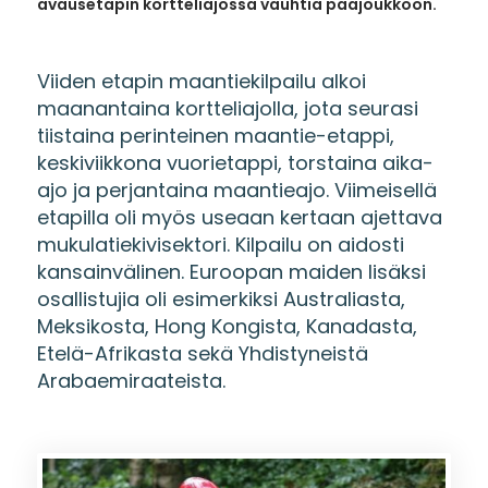
avausetapin kortteliajossa vauhtia pääjoukkoon.
Viiden etapin maantiekilpailu alkoi
maanantaina kortteliajolla, jota seurasi
tiistaina perinteinen maantie-etappi,
keskiviikkona vuorietappi, torstaina aika-
ajo ja perjantaina maantieajo. Viimeisellä
etapilla oli myös useaan kertaan ajettava
mukulatiekivisektori. Kilpailu on aidosti
kansainvälinen. Euroopan maiden lisäksi
osallistujia oli esimerkiksi Australiasta,
Meksikosta, Hong Kongista, Kanadasta,
Etelä-Afrikasta sekä Yhdistyneistä
Arabaemiraateista.