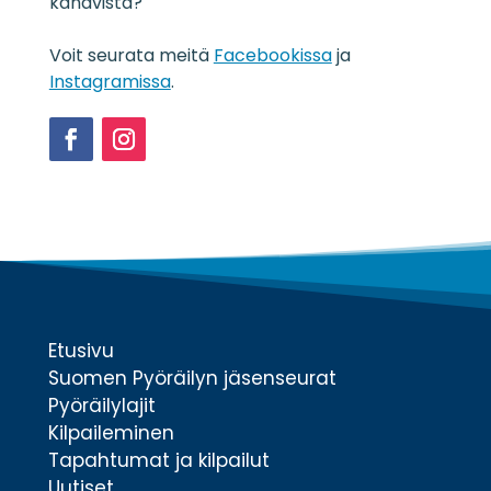
kanavista?
t
e
Voit seurata meitä
Facebookissa
ja
*
Instagramissa
.
Facebook
Instagram
Etusivu
Suomen Pyöräilyn jäsenseurat
Pyöräilylajit
Kilpaileminen
Tapahtumat ja kilpailut
Uutiset