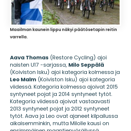
Maailman kaunein lippu näkyi päätösetapin reitin
varrella.
Aava Thomas
(Restore Cycling) ajoi
naisten U17 -sarjassa,
Milo Seppälä
(Koiviston Isku) ajoi kategoria kolmessa ja
Leo Malm
(Koiviston Isku) ajoi kategoria
viidessä. Kategoria kolmessa ajoivat 2015
syntyneet pojat ja 2014 syntyneet tytöt.
Kategoria viidessä ajoivat vastaavasti
2013 syntyneet pojat ja 2012 syntyneet
tytöt. Aava ja Leo ovat ajaneet kilpailussa
aikaisemminkin, mutta Milolle kausi on
ensimmäinen maantiepyöräilyssä.