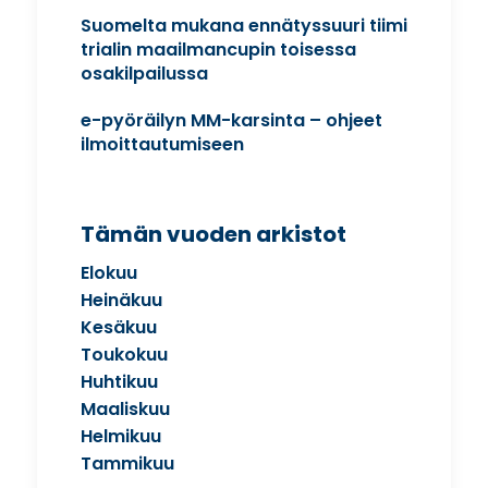
Suomelta mukana ennätyssuuri tiimi
trialin maailmancupin toisessa
osakilpailussa
e-pyöräilyn MM-karsinta – ohjeet
ilmoittautumiseen
Tämän vuoden arkistot
Elokuu
Heinäkuu
Kesäkuu
Toukokuu
Huhtikuu
Maaliskuu
Helmikuu
Tammikuu