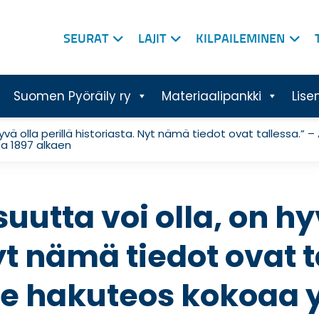
SEURAT
LAJIT
KILPAILEMINEN
Suomen Pyöräily ry
Materiaalipankki
Lise
hyvä olla perillä historiasta. Nyt nämä tiedot ovat tallessa.
ta 1897 alkaen
uutta voi olla, on hy
yt nämä tiedot ovat t
re hakuteos kokoaa 