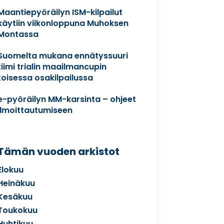
Maantiepyöräilyn ISM-kilpailut
käytiin viikonloppuna Muhoksen
Montassa
Suomelta mukana ennätyssuuri
tiimi trialin maailmancupin
toisessa osakilpailussa
e-pyöräilyn MM-karsinta – ohjeet
ilmoittautumiseen
Tämän vuoden arkistot
Elokuu
Heinäkuu
Kesäkuu
Toukokuu
Huhtikuu