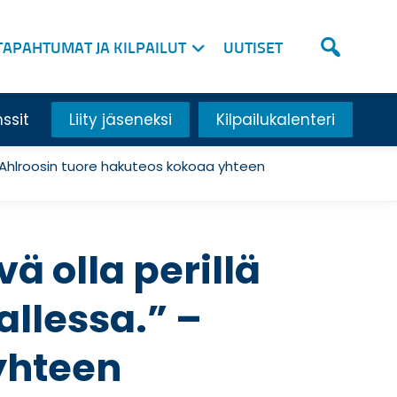
TAPAHTUMAT JA KILPAILUT
UUTISET
nssit
Liity jäseneksi
Kilpailukalenteri
” – Ahlroosin tuore hakuteos kokoaa yhteen
vä olla perillä
allessa.” –
yhteen