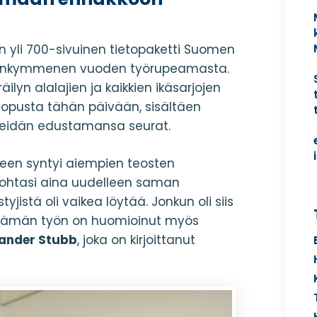
n yli 700-sivuinen tietopaketti Suomen
kahdenkymmenen vuoden työrupeamasta.
äilyn alalajien ja kaikkien ikäsarjojen
 lopusta tähän päivään, sisältäen
 heidän edustamansa seurat.
seen syntyi aiempien teosten
os kohtasi aina uudelleen saman
yjistä oli vaikea löytää. Jonkun oli siis
 Tämän työn on huomioinut myös
ander Stubb
, joka on kirjoittanut