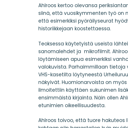
Ahlroos kertoo olevansa periksianta
siinä, että vuosikymmenten työ on nyt
että esimerkiksi pyöräilyseurat hy
historiikkejaan koostettaessa.
Teoksessa käytetyistä useista läht
sanomalehdet ja mikrofilmit. Ahlro
löytämiseen apua esimerkiksi vanhoi
valokuvista. Parhaimmillaan tietoja 
VHS-kasetilta löytyneestä Urheiluruu
näkyivät. Huomionarvoista on myös se
ilmoitettiin käyttäen sukunimen lisä
ensimmäistä kirjainta. Näin ollen A
etunimien oikeellisuudesta.
Ahlroos toivoo, että tuore hakuteos l