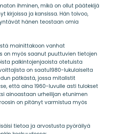
maton ihminen, mikä on ollut päätekijä
 kirjoissa ja kansissa. Hän toivoo,
ödyntävät hänen teostaan omia
eistä mainittakoon vanhat
os on myös saanut puuttuvien tietojen
sta palkintojenjaoista otetuista
voittajista on saatu1980-lukulaiselta
dun pätkästä, jossa mitalistit
, että aina 1960-luvulle asti tulokset
ksi ainoastaan urheilijan etunimen
hlroosin on pitänyt varmistua myös
isäisi tietoa ja arvostusta pyöräilyä