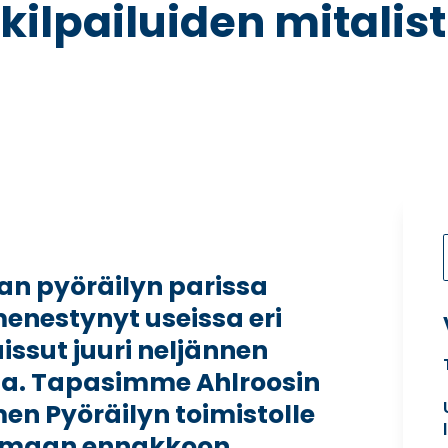
kilpailuiden mitalis
an pyöräilyn parissa
enestynyt useissa eri
aissut juuri neljännen
nsa. Tapasimme Ahlroosin
n Pyöräilyn toimistolle
raamaan ennakkoon