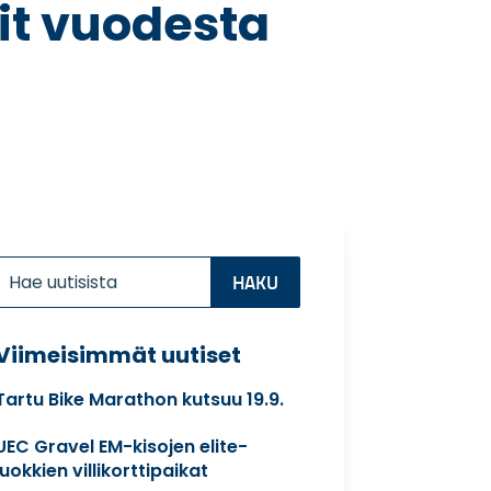
tit vuodesta
Etsi:
Search
for...
Viimeisimmät uutiset
Tartu Bike Marathon kutsuu 19.9.
UEC Gravel EM-kisojen elite-
luokkien villikorttipaikat