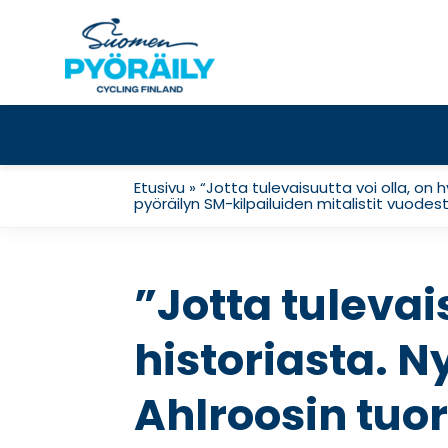
Skip
to
content
Etusivu
»
“Jotta tulevaisuutta voi olla, on 
pyöräilyn SM-kilpailuiden mitalistit vuodes
”Jotta tulevais
historiasta. N
Ahlroosin tuo