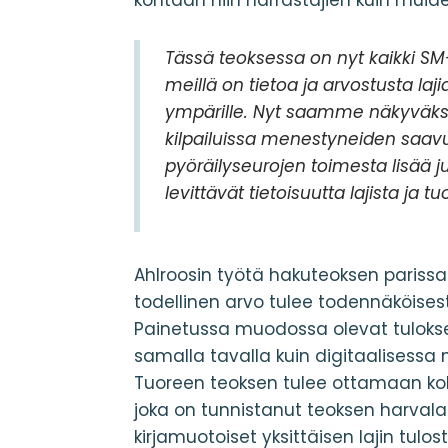
kohtaan niin harrastajien kuin muid
Tässä teoksessa on nyt kaikki SM-m
meillä on tietoa ja arvostusta la
ympärille. Nyt saamme näkyväksi
kilpailuissa menestyneiden saavu
pyöräilyseurojen toimesta lisää ju
levittävät tietoisuutta lajista ja tu
Ahlroosin työtä hakuteoksen parissa
todellinen arvo tulee todennäköise
Painetussa muodossa olevat tulokse
samalla tavalla kuin digitaalisessa
Tuoreen teoksen tulee ottamaan ko
joka on tunnistanut teoksen harval
kirjamuotoiset yksittäisen lajin tul