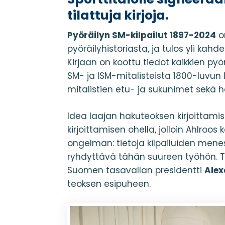
tilattuja kirjoja.
Pyöräilyn SM-kilpailut 1897-2024
o
pyöräilyhistoriasta, ja tulos yli 
Kirjaan on koottu tiedot kaikkien pyör
SM- ja ISM-mitalisteista 1800-luvun
mitalistien etu- ja sukunimet sekä
Idea laajan hakuteoksen kirjoittami
kirjoittamisen ohella, jolloin Ahlro
ongelman: tietoja kilpailuiden menest
ryhdyttävä tähän suureen työhön.
Suomen tasavallan presidentti
Alex
teoksen esipuheen.