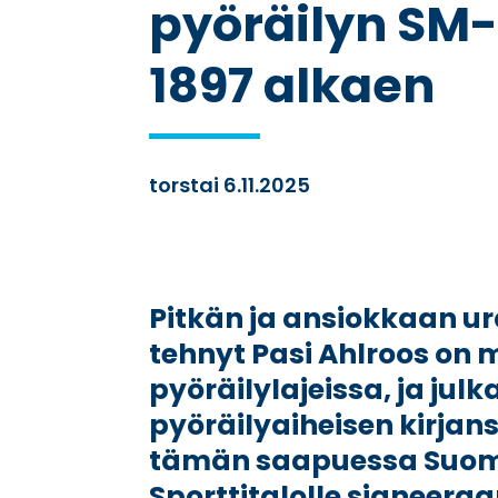
pyöräilyn SM-
1897 alkaen
torstai 6.11.2025
Pitkän ja ansiokkaan ur
tehnyt
Pasi Ahlroos
on m
pyöräilylajeissa, ja julk
pyöräilyaiheisen kirja
tämän saapuessa Suome
Sporttitalolle signee