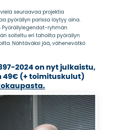
 vielä seuraavaa projektia
 pyöräilyn parissa löytyy aina.
in Pyöräilylegendat-ryhmän
ään soiteltu eri tahoilta pyöräilyn
moilta. Nähtäväksi jää, vähenevätkö
897-2024 on nyt julkaistu,
an 49€ (+ toimituskulut)
kokaupasta.