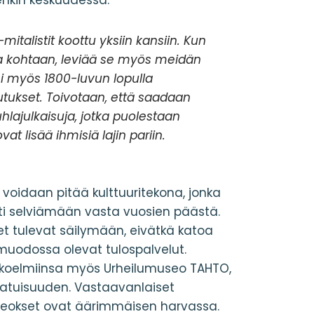
enkin keskuudessa:
italistit koottu yksiin kansiin. Kun
jia kohtaan, leviää se myös meidän
 myös 1800-luvun lopulla
tukset. Toivotaan, että saadaan
hlajulkaisuja, jotka puolestaan
ovat lisää ihmisiä lajin pariin.
 voidaan pitää kulttuuritekona, jonka
sti selviämään vasta vuosien päästä.
t tulevat säilymään, eivätkä katoa
 muodossa olevat tulospalvelut.
koelmiinsa myös Urheilumuseo TAHTO,
aatuisuuden. Vastaavanlaiset
osteokset ovat äärimmäisen harvassa.