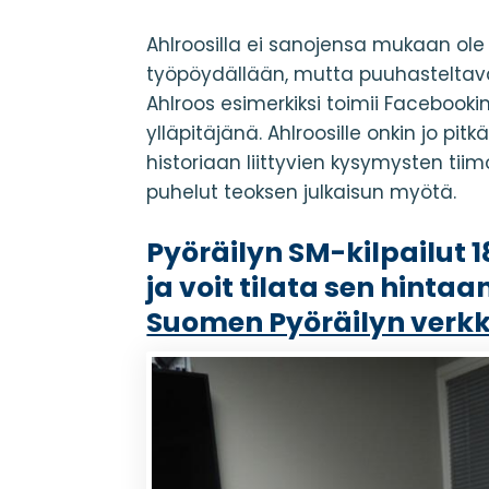
Ahlroosilla ei sanojensa mukaan ole
työpöydällään, mutta puuhasteltavaa
Ahlroos esimerkiksi toimii Facebook
ylläpitäjänä. Ahlroosille onkin jo pitk
historiaan liittyvien kysymysten tii
puhelut teoksen julkaisun myötä.
Pyöräilyn SM-kilpailut 1
ja voit tilata sen hinta
Suomen Pyöräilyn verk