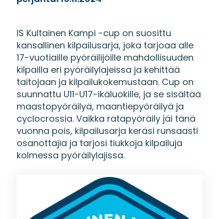
IS Kultainen Kampi -cup on suosittu
kansallinen kilpailusarja, joka tarjoaa alle
17-vuotiaille pyöräilijöille mahdollisuuden
kilpailla eri pyöräilylajeissa ja kehittää
taitojaan ja kilpailukokemustaan. Cup on
suunnattu U11-U17-ikäluokille, ja se sisältää
maastopyöräilyä, maantiepyöräilyä ja
cyclocrossia. Vaikka ratapyöräily jäi tänä
vuonna pois, kilpailusarja keräsi runsaasti
osanottajia ja tarjosi tiukkoja kilpailuja
kolmessa pyöräilylajissa.