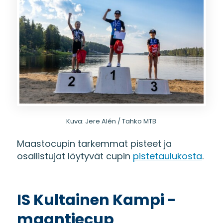
Kuva: Jere Alén / Tahko MTB
Maastocupin tarkemmat pisteet ja
osallistujat löytyvät cupin
pistetaulukosta
.
IS Kultainen Kampi -
maantiecup