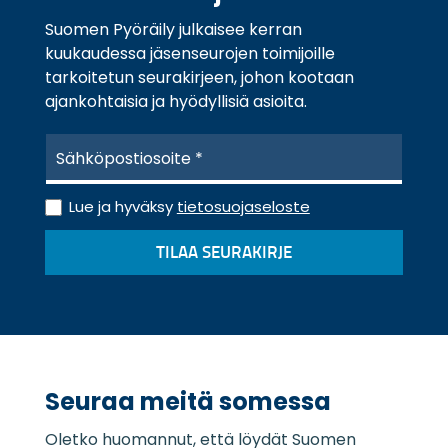
Suomen Pyöräily julkaisee kerran
kuukaudessa jäsenseurojen toimijoille
tarkoitetun seurakirjeen, johon kootaan
ajankohtaisia ja hyödyllisiä asioita.
S
ä
h
T
k
Lue ja hyväksy
tietosuojaseloste
i
ö
e
p
TILAA SEURAKIRJE
t
o
o
s
s
t
u
i
o
*
j
a
Seuraa meitä somessa
s
e
Oletko huomannut, että löydät Suomen
l