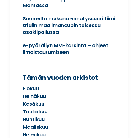
Montassa
Suomelta mukana ennätyssuuri tiimi
trialin maailmancupin toisessa
osakilpailussa
e-pyöräilyn MM-karsinta – ohjeet
ilmoittautumiseen
Tämän vuoden arkistot
Elokuu
Heinäkuu
Kesäkuu
Toukokuu
Huhtikuu
Maaliskuu
Helmikuu