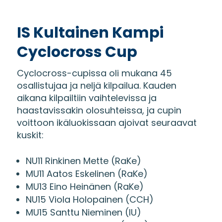
IS Kultainen Kampi
Cyclocross Cup
Cyclocross-cupissa oli mukana 45
osallistujaa ja neljä kilpailua. Kauden
aikana kilpailtiin vaihtelevissa ja
haastavissakin olosuhteissa, ja cupin
voittoon ikäluokissaan ajoivat seuraavat
kuskit:
NU11 Rinkinen Mette (RaKe)
MU11 Aatos Eskelinen (RaKe)
MU13 Eino Heinänen (RaKe)
NU15 Viola Holopainen (CCH)
MU15 Santtu Nieminen (IU)