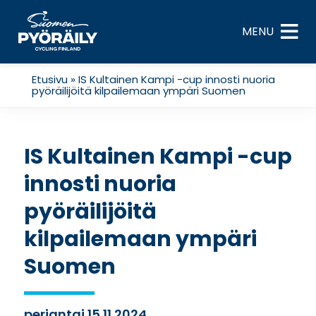
Skip
to
MENU
content
Etusivu
»
IS Kultainen Kampi -cup innosti nuoria
pyöräilijöitä kilpailemaan ympäri Suomen
IS Kultainen Kampi -cup
innosti nuoria
pyöräilijöitä
kilpailemaan ympäri
Suomen
perjantai 15.11.2024