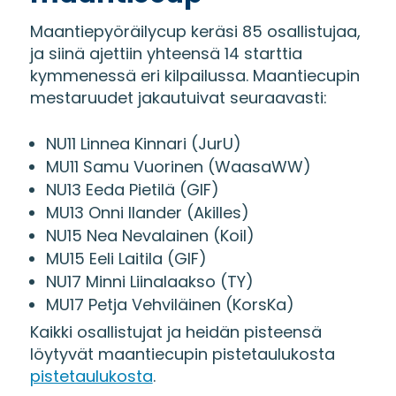
Maantiepyöräilycup keräsi 85 osallistujaa,
ja siinä ajettiin yhteensä 14 starttia
kymmenessä eri kilpailussa. Maantiecupin
mestaruudet jakautuivat seuraavasti:
NU11 Linnea Kinnari (JurU)
MU11 Samu Vuorinen (WaasaWW)
NU13 Eeda Pietilä (GIF)
MU13 Onni Ilander (Akilles)
NU15 Nea Nevalainen (Koil)
MU15 Eeli Laitila (GIF)
NU17 Minni Liinalaakso (TY)
MU17 Petja Vehviläinen (KorsKa)
Kaikki osallistujat ja heidän pisteensä
löytyvät maantiecupin pistetaulukosta
pistetaulukosta
.