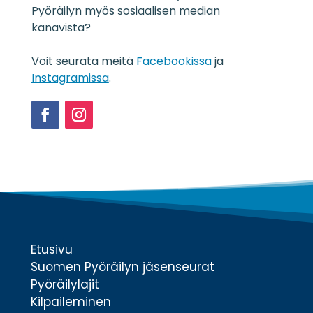
o
Pyöräilyn myös sosiaalisen median
s
kanavista?
t
e
Voit seurata meitä
Facebookissa
ja
*
Instagramissa
.
Facebook
Instagram
Etusivu
Suomen Pyöräilyn jäsenseurat
Pyöräilylajit
Kilpaileminen