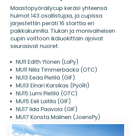
Maastopyöräilycup keräsi yhteensä
huimat 143 osallistujaa, ja cupissa
järjestettiin peräti 16 starttia eri
paikkakunnilla. Tiukan ja monivaiheisen
cupin voittoon ikäluokittain ajoivat
seuraavat nuoret:
NU11 Edith Ylönen (LaPy)
MU11 Niila Timmerbacka (OTC)
NU13 Eeda Pietilä (GIF)
MU13 Einari Karsikas (PyöRi)
NU15 Lumi Pietilä (OTC)
MU15 Eeli Laitila (GIF)
NU17 Iida Paavola (GIF)
MU17 Konsta Malinen (JoensPy)