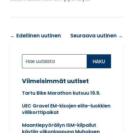
←
Edellinen uutinen
Seuraava uutinen
→
Etsi:
Search
for...
Viimeisimmät uutiset
Tartu Bike Marathon kutsuu 19.9.
UEC Gravel EM-kisojen elite-luokkien
villikorttipaikat
Maantiepyöräilyn ISM-kilpailut
käytiin viikonloppuna Muhoksen