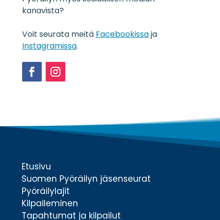
s
kanavista?
t
e
Voit seurata meitä
Facebookissa
ja
*
Instagramissa
.
Facebook
Instagram
Etusivu
Suomen Pyöräilyn jäsenseurat
Pyöräilylajit
Kilpaileminen
Tapahtumat ja kilpailut