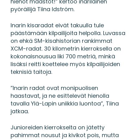
hienot maastot!” kertoo inarilainen
pyöräilijä Tiina Idström.
Inarin kisaradat eivät takuulla tule
päästämään kilpailijoita helpolla. Luvassa
on ehkä SM-kisahistorian rankimmat
XCM-radat. 30 kilometrin kierroksella on
kokonaisnousua liki 700 metriä, minkä
lisäksi reitti koettelee myös kilpailijoiden
teknisiä taitoja.
”Inarin radat ovat monipuolisen
haastavat, ja ne esittelevät hienolla
tavalla Ylä-Lapin uniikkia luontoa”, Tiina
jatkaa.
Junioreiden kierrokselta on jätetty
pahimmat nousut ja kivikot pois, mutta