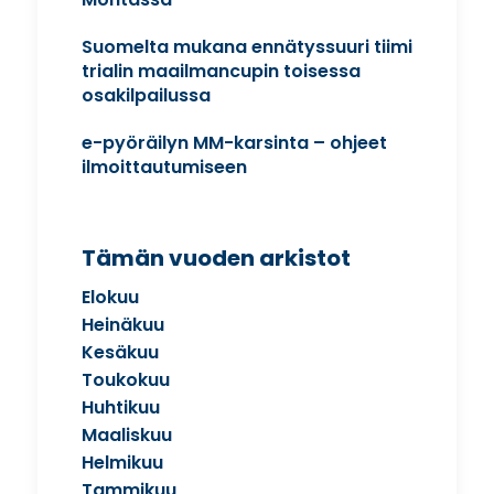
Suomelta mukana ennätyssuuri tiimi
trialin maailmancupin toisessa
osakilpailussa
e-pyöräilyn MM-karsinta – ohjeet
ilmoittautumiseen
Tämän vuoden arkistot
Elokuu
Heinäkuu
Kesäkuu
Toukokuu
Huhtikuu
Maaliskuu
Helmikuu
Tammikuu