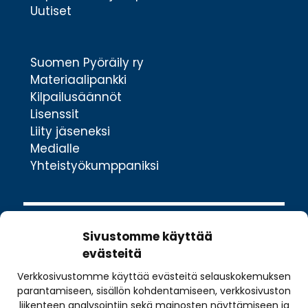
Uutiset
Suomen Pyöräily ry
Materiaalipankki
Kilpailusäännöt
Lisenssit
Liity jäseneksi
Medialle
Yhteistyökumppaniksi
Sivustomme käyttää
evästeitä
Verkkosivustomme käyttää evästeitä selauskokemuksen
Valimotie 10
parantamiseen, sisällön kohdentamiseen, verkkosivuston
00380 Helsinki
liikenteen analysointiin sekä mainosten näyttämiseen ja