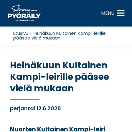
Skip
to
MENU
content
Etusivu
»
Heinäkuun Kultainen Kampi-leirille
pääsee vielä mukaan
Heinäkuun Kultainen
Kampi-leirille pääsee
vielä mukaan
perjantai 12.6.2026
Nuorten Kultainen Kampi-leiri