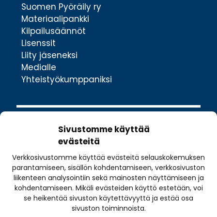
Suomen Pyöräily ry
Materiaalipankki
Kilpailusäännöt
Lisenssit
Liity jäseneksi
Medialle
Yhteistyökumppaniksi
Sivustomme käyttää
evästeitä
Verkkosivustomme käyttää evästeitä selauskokemuksen
Valimotie 10
parantamiseen, sisällön kohdentamiseen, verkkosivuston
00380 Helsinki
liikenteen analysointiin sekä mainosten näyttämiseen ja
toimisto@pyoraily.fi
kohdentamiseen. Mikäli evästeiden käyttö estetään, voi
se heikentää sivuston käytettävyyttä ja estää osa
+358 50 516 9590
sivuston toiminnoista.