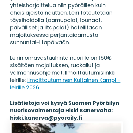
yhteisharjoittelua niin pyöräillen kuin
oheislajeista nauttien. Leiri toteutetaan
täysihoidolla (aamupalat, lounaat,
päivälliset ja iltapalat) hotellitason
majoituksessa perjantaiaamusta
sunnuntai-iltapäivään.
Leirin omavastuuhinta nuorille on 150€
sisältäen majoituksen, ruokailut ja
valmennusohjelmat. Ilmoittautumislinkki
leirille:
Ilmoittautuminen Kultainen Kampi -
leirille 2026
Lisätietoja voi kysyä Suomen Pyöräilyn
nuorisovalmentaja Hiski Kanervalta:
hiski.kanerva@pyoraily.fi