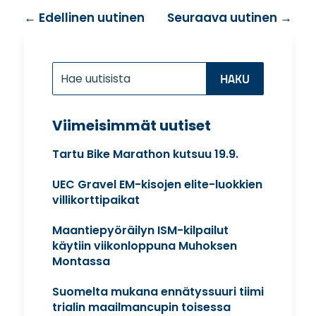
←
Edellinen uutinen
Seuraava uutinen
→
Etsi:
Search
for...
Viimeisimmät uutiset
Tartu Bike Marathon kutsuu 19.9.
UEC Gravel EM-kisojen elite-luokkien
villikorttipaikat
Maantiepyöräilyn ISM-kilpailut
käytiin viikonloppuna Muhoksen
Montassa
Suomelta mukana ennätyssuuri tiimi
trialin maailmancupin toisessa