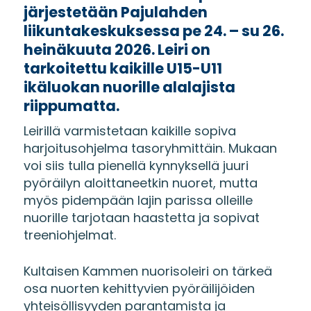
järjestetään Pajulahden
liikuntakeskuksessa pe 24. – su 26.
heinäkuuta 2026. Leiri on
tarkoitettu kaikille U15-U11
ikäluokan nuorille alalajista
riippumatta.
Leirillä varmistetaan kaikille sopiva
harjoitusohjelma tasoryhmittäin. Mukaan
voi siis tulla pienellä kynnyksellä juuri
pyöräilyn aloittaneetkin nuoret, mutta
myös pidempään lajin parissa olleille
nuorille tarjotaan haastetta ja sopivat
treeniohjelmat.
Kultaisen Kammen nuorisoleiri on tärkeä
osa nuorten kehittyvien pyöräilijöiden
yhteisöllisyyden parantamista ja