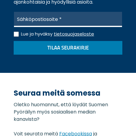
ajankohtaisia ja hyödyllisiä asioita.
S
ä
h
T
k
Lue ja hyväksy
tietosuojaseloste
i
ö
e
p
TILAA SEURAKIRJE
t
o
o
s
s
t
u
i
o
*
j
a
Seuraa meitä somessa
s
e
Oletko huomannut, että löydät Suomen
l
o
Pyöräilyn myös sosiaalisen median
s
kanavista?
t
e
Voit seurata meitä
Facebookissa
ja
*