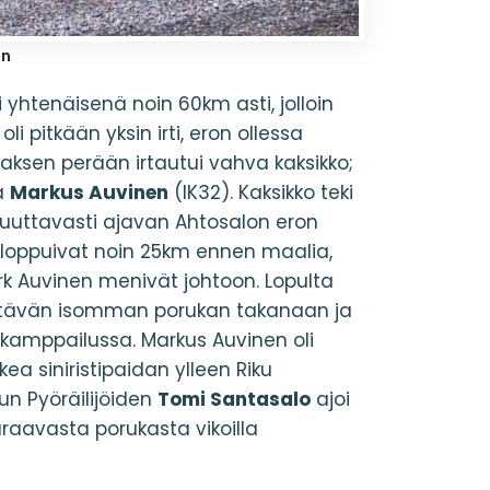
en
 yhtenäisenä noin 60km asti, jolloin
 oli pitkään yksin irti, eron ollessa
iaksen perään irtautui vahva kaksikko;
ä
Markus Auvinen
(IK32). Kaksikko teki
kuuttavasti ajavan Ahtosalon eron
 loppuivat noin 25km ennen maalia,
k Auvinen menivät johtoon. Lopulta
ittävän isomman porukan takanaan ja
kamppailussa. Markus Auvinen oli
ea siniristipaidan ylleen Riku
n Pyöräilijöiden
Tomi Santasalo
ajoi
uraavasta porukasta vikoilla