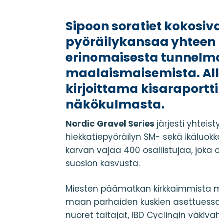
Sipoon soratiet kokosiv
pyöräilykansaa yhteen
erinomaisesta tunnelma
maalaismaisemista. Al
kirjoittama kisaraportt
näkökulmasta.
Nordic Gravel Series
järjesti yhteis
hiekkatiepyöräilyn SM- sekä ikäluokka
karvan vajaa 400 osallistujaa, joka o
suosion kasvusta.
Miesten päämatkan kirkkaimmista mit
maan parhaiden kuskien asettuessa v
nuoret taitajat, IBD Cyclingin väkiv