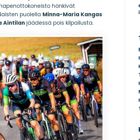
 hapenottokoneisto hönkivät
 Naisten puolella
Minna-Maria Kangas
 Aintilan
jäädessä pois kilpailusta.