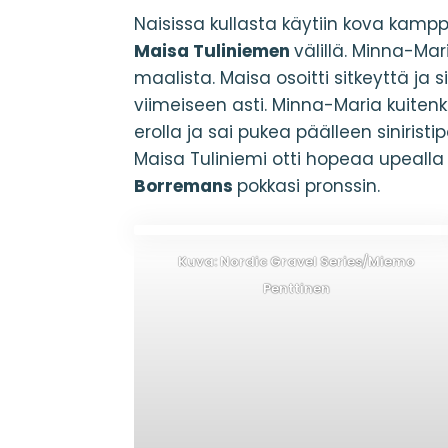
Naisissa kullasta käytiin kova kam
Maisa Tuliniemen
välillä. Minna-Mar
maalista. Maisa osoitti sitkeyttä ja s
viimeiseen asti. Minna-Maria kuitenki
erolla ja sai pukea päälleen siniri
Maisa Tuliniemi otti hopeaa upealla 
Borremans
pokkasi pronssin.
Kuva: Nordic Gravel Series/Miemo
Penttinen