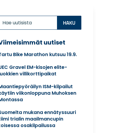
Etsi:
Search
for...
Viimeisimmät uutiset
Tartu Bike Marathon kutsuu 19.9.
UEC Gravel EM-kisojen elite-
luokkien villikorttipaikat
Maantiepyöräilyn ISM-kilpailut
käytiin viikonloppuna Muhoksen
Montassa
Suomelta mukana ennätyssuuri
tiimi trialin maailmancupin
toisessa osakilpailussa