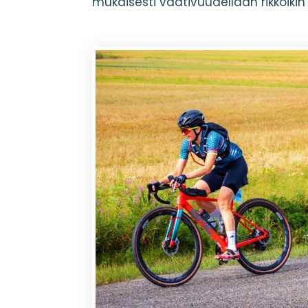
mukaisesti vaativuudellaan rikkoiki