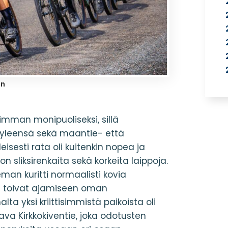
en
simman monipuoliseksi, sillä
n yleensä sekä maantie- että
sesti rata oli kuitenkin nopea ja
on sliksirenkaita sekä korkeita laippoja.
eman kuritti normaalisti kovia
s toivat ajamiseen oman
lta yksi kriittisimmistä paikoista oli
va Kirkkokiventie, joka odotusten