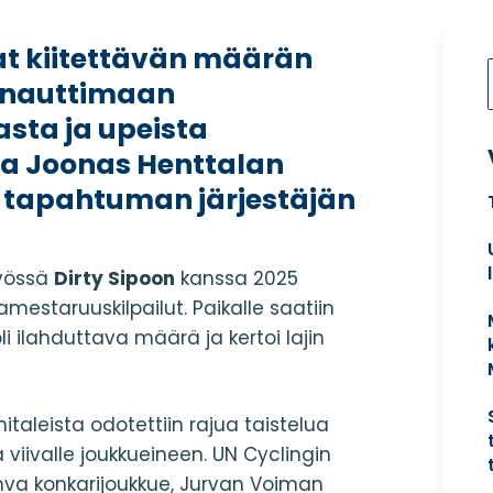
at kiitettävän määrän
 nauttimaan
sta ja upeista
la Joonas Henttalan
i tapahtuman järjestäjän
työssä
Dirty Sipoon
kanssa 2025
mestaruuskilpailut. Paikalle saatiin
li ilahduttava määrä ja kertoi lajin
aleista odotettiin rajua taistelua
iivalle joukkueineen. UN Cyclingin
ahva konkarijoukkue, Jurvan Voiman