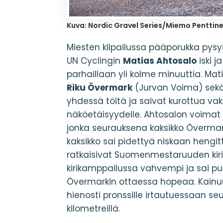
Kuva: Nordic Gravel Series/Miemo Penttin
Miesten kilpailussa pääporukka pysyi
UN Cyclingin
Matias Ahtosalo
iski ja
parhaillaan yli kolme minuuttia. Mat
Riku Övermark
(Jurvan Voima) sek
yhdessä töitä ja saivat kurottua va
näköetäisyydelle. Ahtosalon voimat
jonka seurauksena kaksikko Övermar
kaksikko sai pidettyä niskaan heng
ratkaisivat Suomenmestaruuden kiri
kirikamppailussa vahvempi ja sai puk
Övermarkin ottaessa hopeaa. Kainuu
hienosti pronssille irtautuessaan se
kilometreillä.