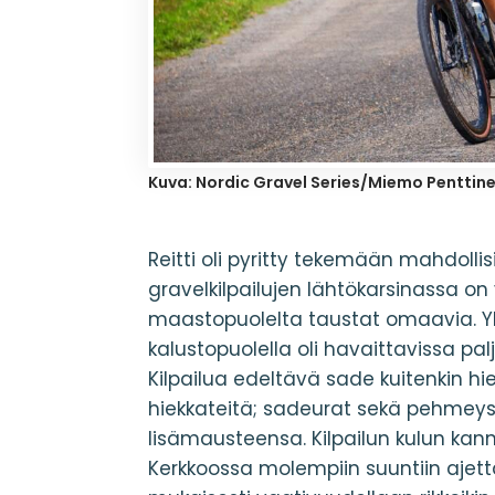
Kuva: Nordic Gravel Series/Miemo Penttin
Reitti oli pyritty tekemään mahdolli
gravelkilpailujen lähtökarsinassa o
maastopuolelta taustat omaavia. Ylei
kalustopuolella oli havaittavissa palj
Kilpailua edeltävä sade kuitenkin hi
hiekkateitä; sadeurat sekä pehmey
lisämausteensa. Kilpailun kulun kanna
Kerkkoossa molempiin suuntiin ajetta