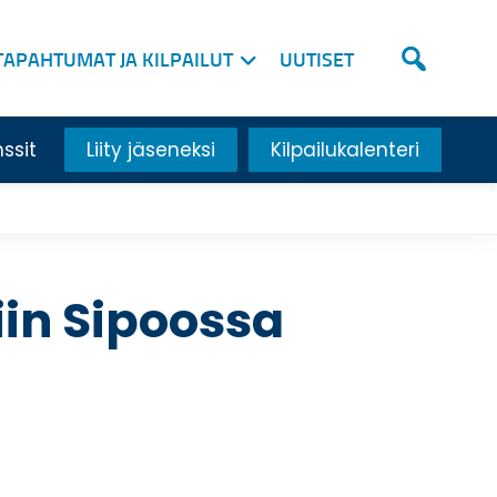
TAPAHTUMAT JA KILPAILUT
UUTISET
nssit
Liity jäseneksi
Kilpailukalenteri
iin Sipoossa