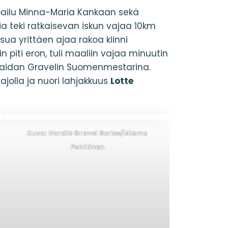
ppailu Minna-Maria Kankaan sekä
ia teki ratkaisevan iskun vajaa 10km
isua yrittäen ajaa rakoa kiinni
n piti eron, tuli maaliin vajaa minuutin
stipaidan Gravelin Suomenmestarina.
ajolla ja nuori lahjakkuus
Lotte
Kuva: Nordic Gravel Series/Miemo
Penttinen