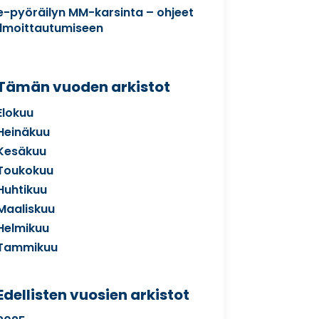
e-pyöräilyn MM-karsinta – ohjeet
ilmoittautumiseen
Tämän vuoden arkistot
Elokuu
Heinäkuu
Kesäkuu
Toukokuu
Huhtikuu
Maaliskuu
Helmikuu
Tammikuu
Edellisten vuosien arkistot