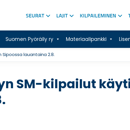
SEURAT
LAJIT
KILPAILEMINEN
Suomen Pyöräily ry
Materiaalipankki
Lise
in Sipoossa lauantaina 2.8.
yn SM-kilpailut käyt
.