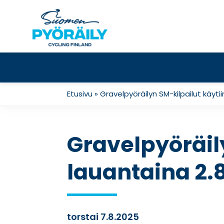
Skip
to
content
Etusivu
»
Gravelpyöräilyn SM-kilpailut käyti
Gravelpyöräil
lauantaina 2.8
torstai 7.8.2025