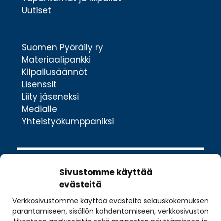
Uutiset
Suomen Pyöräily ry
Materiaalipankki
Kilpailusäännöt
Lisenssit
Liity jäseneksi
Medialle
Yhteistyökumppaniksi
Sivustomme käyttää
evästeitä
Verkkosivustomme käyttää evästeitä selauskokemuksen
Valimotie 10
parantamiseen, sisällön kohdentamiseen, verkkosivuston
00380 Helsinki