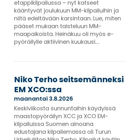
etappikilpailussa – nyt katseet
kääntyvät joulukuun MM-kilpailuihin ja
niitä edeltävään karsintaan. Lue, miten
pääset mukaan taisteluun MM-
maapaikoista. Heinäkuu oli myös e-
pyöräilylle aktiivinen kuukausi....
Niko Terho seitsemänneksi
EM XCO:ssa
maanantai 3.8.2026
Keskiviikosta sunnuntaihin käydyissä
maastopyöräilyn XCC ja XCO EM-
kilpailuissa Suomen ainoana
edustajana kilpailemassa oli Turun
Urheiluliiton Niko Terho. Kilpailut käytiin