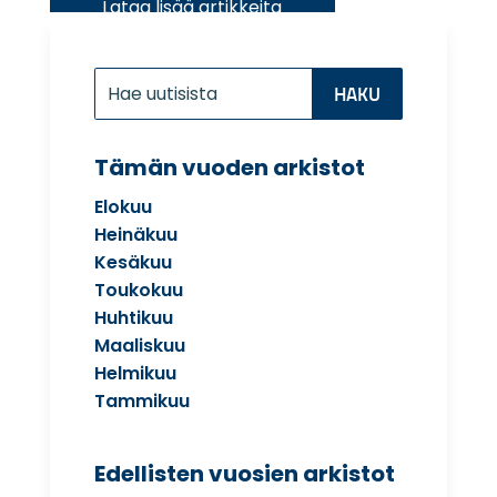
Etsi:
Search
for...
Tämän vuoden arkistot
Elokuu
Heinäkuu
Kesäkuu
Toukokuu
Huhtikuu
Maaliskuu
Helmikuu
Tammikuu
Edellisten vuosien arkistot