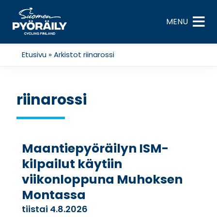
Skip
to
MENU
content
Etusivu
»
Arkistot riinarossi
riinarossi
Maantiepyöräilyn ISM-
kilpailut käytiin
viikonloppuna Muhoksen
Montassa
tiistai 4.8.2026