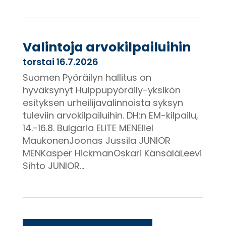
Valintoja arvokilpailuihin
torstai 16.7.2026
Suomen Pyöräilyn hallitus on
hyväksynyt Huippupyöräily-yksikön
esityksen urheilijavalinnoista syksyn
tuleviin arvokilpailuihin. DH:n EM-kilpailu,
14.-16.8. Bulgaria ELITE MENEliel
MaukonenJoonas Jussila JUNIOR
MENKasper HickmanOskari KänsäläLeevi
Sihto JUNIOR...
« Vanhemmat merkinnät