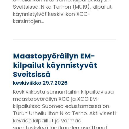
Sveitsissä. Niko Terhon (MU19), kilpailut
käynnistyivät keskiviikon XCC-
karsintojen...
Maastopyöräilyn EM-
kilpailut käynnistyvät
Sveitsissä
keskiviikko 29.7.2026
Keskiviikosta sunnuntaihin kilpailtavissa
maastopyöräilyn XCC ja XCO EM-
kilpailuissa Suomea edustamassa on
Turun Urheiluliiton Niko Terho. Aktiivisesti
kevään kilpaillut ja varmaa
suorituskykyä läpi kauden osoittanut