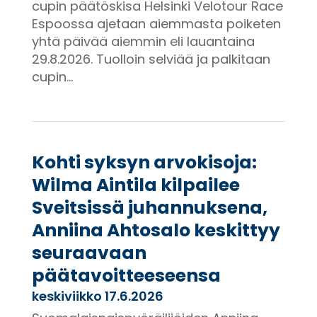
cupin päätöskisa Helsinki Velotour Race
Espoossa ajetaan aiemmasta poiketen
yhtä päivää aiemmin eli lauantaina
29.8.2026. Tuolloin selviää ja palkitaan
cupin...
Kohti syksyn arvokisoja:
Wilma Aintila kilpailee
Sveitsissä juhannuksena,
Anniina Ahtosalo keskittyy
seuraavaan
päätavoitteeseensa
keskiviikko 17.6.2026