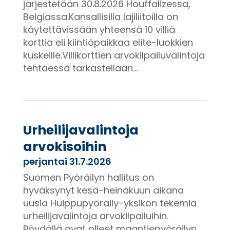
järjestetään 30.8.2026 Houffalizessa,
Belgiassa.Kansallisilla lajiliitoilla on
käytettävissään yhteensä 10 villiä
korttia eli kiintiöpaikkaa elite-luokkien
kuskeille.Villikorttien arvokilpailuvalintoja
tehtäessä tarkastellaan...
Urheilijavalintoja
arvokisoihin
perjantai 31.7.2026
Suomen Pyöräilyn hallitus on
hyväksynyt kesä-heinäkuun aikana
uusia Huippupyöräily-yksikön tekemiä
urheilijavalintoja arvokilpailuihin.
Pöydällä ovat olleet maantiepyöräilyn