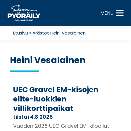
Skip
to
MENU
content
Etusivu
»
Arkistot Heini Vesalainen
Heini Vesalainen
UEC Gravel EM-kisojen
elite-luokkien
villikorttipaikat
tiistai 4.8.2026
Vuoden 2026 UEC Gravel EM-kilpailut