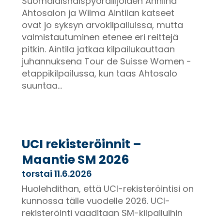
Suomalaisnaispyöräilijöiden Anniina
Ahtosalon ja Wilma Aintilan katseet
ovat jo syksyn arvokilpailuissa, mutta
valmistautuminen etenee eri reittejä
pitkin. Aintila jatkaa kilpailukauttaan
juhannuksena Tour de Suisse Women -
etappikilpailussa, kun taas Ahtosalo
suuntaa...
UCI rekisteröinnit –
Maantie SM 2026
torstai 11.6.2026
Huolehdithan, että UCI-rekisteröintisi on
kunnossa tälle vuodelle 2026. UCI-
rekisteröinti vaaditaan SM-kilpailuihin