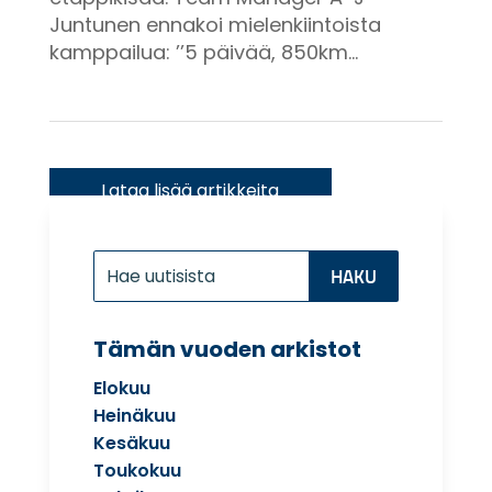
Juntunen ennakoi mielenkiintoista
kamppailua: ’’5 päivää, 850km...
« Vanhemmat merkinnät
Etsi:
Search
for...
Tämän vuoden arkistot
Elokuu
Heinäkuu
Kesäkuu
Toukokuu