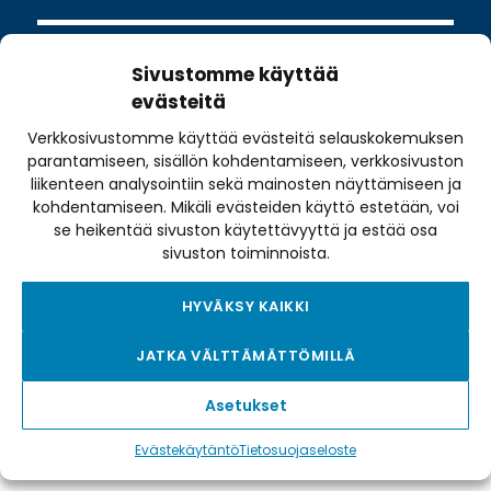
Sivustomme käyttää
evästeitä
Verkkosivustomme käyttää evästeitä selauskokemuksen
Valimotie 10
parantamiseen, sisällön kohdentamiseen, verkkosivuston
00380 Helsinki
liikenteen analysointiin sekä mainosten näyttämiseen ja
toimisto@pyoraily.fi
kohdentamiseen. Mikäli evästeiden käyttö estetään, voi
se heikentää sivuston käytettävyyttä ja estää osa
+358 50 516 9590
sivuston toiminnoista.
HYVÄKSY KAIKKI
Tietosuojaseloste
JATKA VÄLTTÄMÄTTÖMILLÄ
Tilausehdot
Evästekäytäntö
Asetukset
Saavutettavuusseloste
Evästekäytäntö
Tietosuojaseloste
Sivukartta