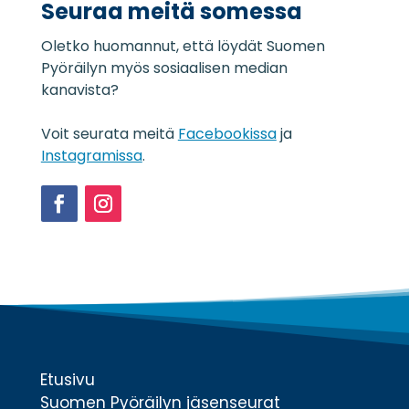
Seuraa meitä somessa
s
e
Oletko huomannut, että löydät Suomen
l
o
Pyöräilyn myös sosiaalisen median
s
kanavista?
t
e
Voit seurata meitä
Facebookissa
ja
*
Instagramissa
.
Facebook
Instagram
Etusivu
Suomen Pyöräilyn jäsenseurat