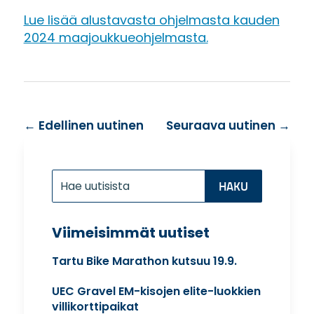
Lue lisää alustavasta ohjelmasta kauden
2024 maajoukkueohjelmasta.
←
Edellinen uutinen
Seuraava uutinen
→
Etsi:
Search
for...
Viimeisimmät uutiset
Tartu Bike Marathon kutsuu 19.9.
UEC Gravel EM-kisojen elite-luokkien
villikorttipaikat