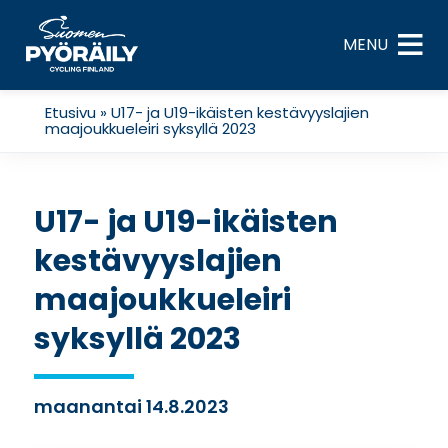
Skip
to
MENU
content
Etusivu
»
U17- ja U19-ikäisten kestävyyslajien
maajoukkueleiri syksyllä 2023
U17- ja U19-ikäisten
kestävyyslajien
maajoukkueleiri
syksyllä 2023
maanantai 14.8.2023