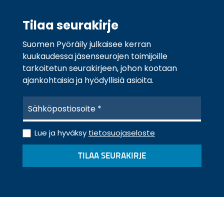
Tilaa seurakirje
Suomen Pyöräily julkaisee kerran
kuukaudessa jäsenseurojen toimijoille
tarkoitetun seurakirjeen, johon kootaan
ajankohtaisia ja hyödyllisiä asioita.
S
ä
h
T
k
Lue ja hyväksy
tietosuojaseloste
i
ö
e
p
TILAA SEURAKIRJE
t
o
o
s
s
t
u
i
o
*
j
a