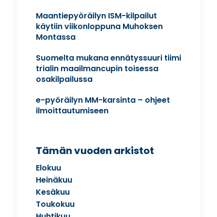
Maantiepyöräilyn ISM-kilpailut
käytiin viikonloppuna Muhoksen
Montassa
Suomelta mukana ennätyssuuri tiimi
trialin maailmancupin toisessa
osakilpailussa
e-pyöräilyn MM-karsinta – ohjeet
ilmoittautumiseen
Tämän vuoden arkistot
Elokuu
Heinäkuu
Kesäkuu
Toukokuu
Huhtikuu