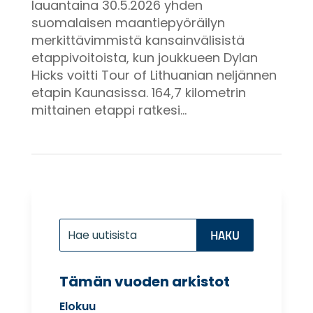
lauantaina 30.5.2026 yhden
suomalaisen maantiepyöräilyn
merkittävimmistä kansainvälisistä
etappivoitoista, kun joukkueen Dylan
Hicks voitti Tour of Lithuanian neljännen
etapin Kaunasissa. 164,7 kilometrin
mittainen etappi ratkesi...
Etsi:
Search
for...
Tämän vuoden arkistot
Elokuu