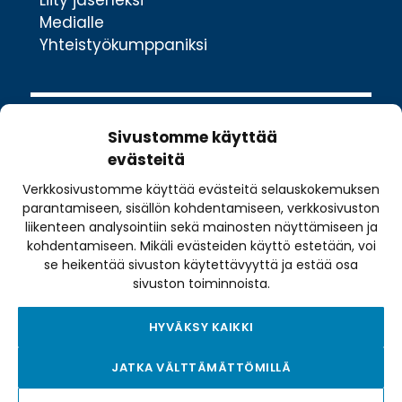
Liity jäseneksi
Medialle
Yhteistyökumppaniksi
Sivustomme käyttää
evästeitä
Verkkosivustomme käyttää evästeitä selauskokemuksen
Valimotie 10
parantamiseen, sisällön kohdentamiseen, verkkosivuston
00380 Helsinki
liikenteen analysointiin sekä mainosten näyttämiseen ja
toimisto@pyoraily.fi
kohdentamiseen. Mikäli evästeiden käyttö estetään, voi
se heikentää sivuston käytettävyyttä ja estää osa
+358 50 516 9590
sivuston toiminnoista.
HYVÄKSY KAIKKI
Tietosuojaseloste
JATKA VÄLTTÄMÄTTÖMILLÄ
Tilausehdot