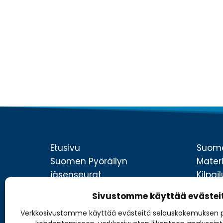
Etusivu
Suome
Suomen Pyöräilyn
Materi
jäsenseurat
Kilpa
Pyöräilylajit
Lisens
Sivustomme käyttää evästei
Kilpaileminen
Liity 
Verkkosivustomme käyttää evästeitä selauskokemuksen p
Tapahtumat ja kilpailut
Media