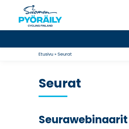
Skip
to
content
Etusivu
»
Seurat
Seurat
Seurawebinaarit m