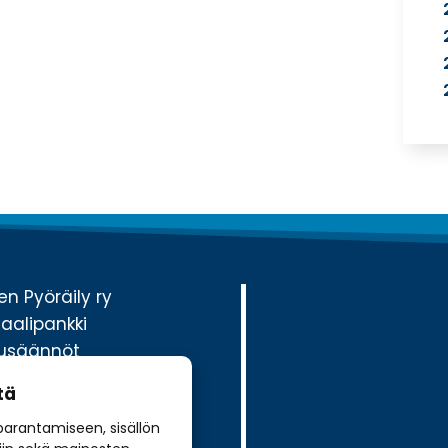
n Pyöräily ry
aalipankki
ilusäännöt
sit
tä
jäseneksi
arantamiseen, sisällön
lle