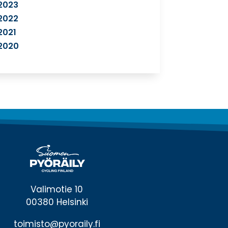
2023
2022
2021
2020
Valimotie 10
00380 Helsinki
toimisto@pyoraily.fi