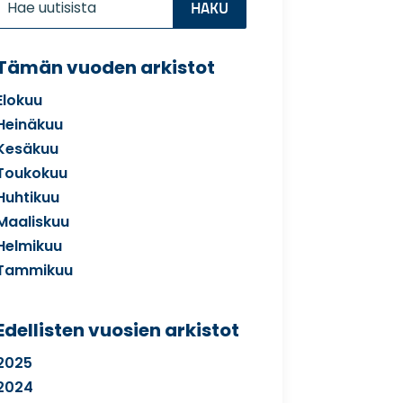
for...
Tämän vuoden arkistot
Elokuu
Heinäkuu
Kesäkuu
Toukokuu
Huhtikuu
Maaliskuu
Helmikuu
Tammikuu
Edellisten vuosien arkistot
2025
2024