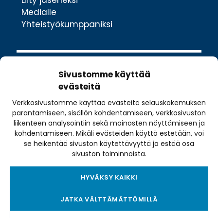
Liity jäseneksi
Medialle
Yhteistyökumppaniksi
Sivustomme käyttää
evästeitä
Verkkosivustomme käyttää evästeitä selauskokemuksen
Valimotie 10
parantamiseen, sisällön kohdentamiseen, verkkosivuston
00380 Helsinki
liikenteen analysointiin sekä mainosten näyttämiseen ja
toimisto@pyoraily.fi
kohdentamiseen. Mikäli evästeiden käyttö estetään, voi
se heikentää sivuston käytettävyyttä ja estää osa
+358 50 516 9590
sivuston toiminnoista.
HYVÄKSY KAIKKI
Tietosuojaseloste
JATKA VÄLTTÄMÄTTÖMILLÄ
Tilausehdot