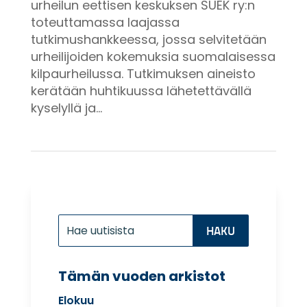
urheilun eettisen keskuksen SUEK ry:n
toteuttamassa laajassa
tutkimushankkeessa, jossa selvitetään
urheilijoiden kokemuksia suomalaisessa
kilpaurheilussa. Tutkimuksen aineisto
kerätään huhtikuussa lähetettävällä
kyselyllä ja...
Etsi:
Search
for...
Tämän vuoden arkistot
Elokuu