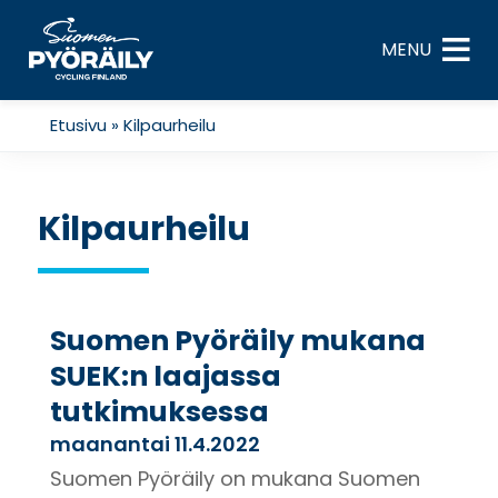
Skip
to
MENU
content
Etusivu
»
Kilpaurheilu
Kilpaurheilu
Suomen Pyöräily mukana
SUEK:n laajassa
tutkimuksessa
maanantai 11.4.2022
Suomen Pyöräily on mukana Suomen