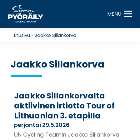
Skip
to
MENU
content
Etusivu
»
Jaakko Sillankorva
Jaakko Sillankorva
Jaakko Sillankorvalta
aktiivinen irtiotto Tour of
Lithuanian 3. etapilla
perjantai 29.5.2026
UN Cycling Teamin Jaakko Sillankorva