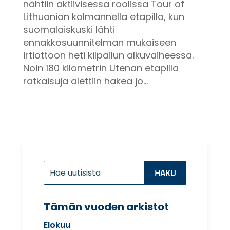
nähtiin aktiivisessa roolissa Tour of
Lithuanian kolmannella etapilla, kun
suomalaiskuski lähti
ennakkosuunnitelman mukaiseen
irtiottoon heti kilpailun alkuvaiheessa.
Noin 180 kilometrin Utenan etapilla
ratkaisuja alettiin hakea jo...
Etsi:
Search
for...
Tämän vuoden arkistot
Elokuu