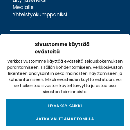
Liity jäseneksi
Medialle
Yhteistyökumppaniksi
Sivustomme käyttää
evästeitä
Verkkosivustomme käyttää evästeitä selauskokemuksen
Valimotie 10
parantamiseen, sisällön kohdentamiseen, verkkosivuston
00380 Helsinki
liikenteen analysointiin sekä mainosten näyttämiseen ja
toimisto@pyoraily.fi
kohdentamiseen. Mikäli evästeiden käyttö estetään, voi
se heikentää sivuston käytettävyyttä ja estää osa
+358 50 516 9590
sivuston toiminnoista.
HYVÄKSY KAIKKI
Tietosuojaseloste
JATKA VÄLTTÄMÄTTÖMILLÄ
Tilausehdot