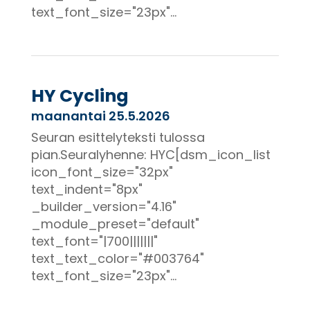
text_font_size="23px"...
HY Cycling
maanantai 25.5.2026
Seuran esittelyteksti tulossa
pian.Seuralyhenne: HYC[dsm_icon_list
icon_font_size="32px"
text_indent="8px"
_builder_version="4.16"
_module_preset="default"
text_font="|700|||||||"
text_text_color="#003764"
text_font_size="23px"...