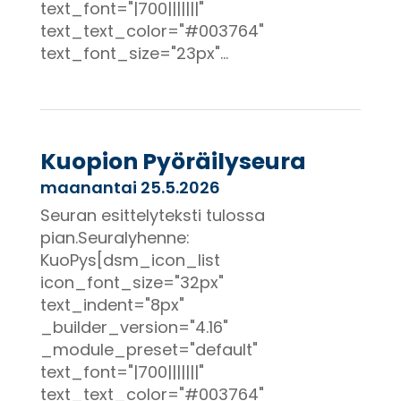
text_font="|700|||||||"
text_text_color="#003764"
text_font_size="23px"...
Kuopion Pyöräilyseura
maanantai 25.5.2026
Seuran esittelyteksti tulossa
pian.Seuralyhenne:
KuoPys[dsm_icon_list
icon_font_size="32px"
text_indent="8px"
_builder_version="4.16"
_module_preset="default"
text_font="|700|||||||"
text_text_color="#003764"