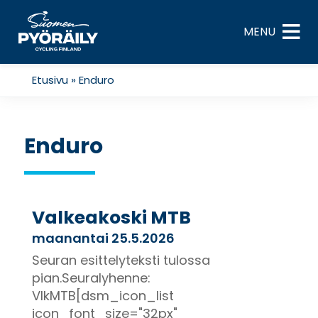
Skip
to
MENU
content
Etusivu
»
Enduro
Enduro
Valkeakoski MTB
maanantai 25.5.2026
Seuran esittelyteksti tulossa
pian.Seuralyhenne:
VlkMTB[dsm_icon_list
icon_font_size="32px"