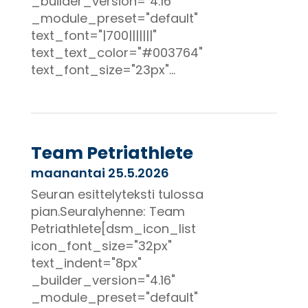
_builder_version="4.16"
_module_preset="default"
text_font="|700|||||||"
text_text_color="#003764"
text_font_size="23px"...
Team Petriathlete
maanantai 25.5.2026
Seuran esittelyteksti tulossa
pian.Seuralyhenne: Team
Petriathlete[dsm_icon_list
icon_font_size="32px"
text_indent="8px"
_builder_version="4.16"
_module_preset="default"