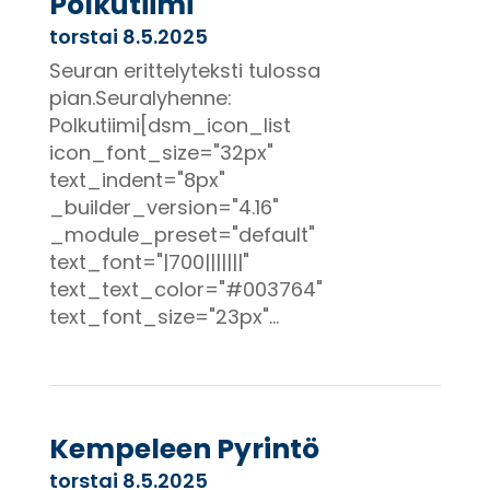
Polkutiimi
torstai 8.5.2025
Seuran erittelyteksti tulossa
pian.Seuralyhenne:
Polkutiimi[dsm_icon_list
icon_font_size="32px"
text_indent="8px"
_builder_version="4.16"
_module_preset="default"
text_font="|700|||||||"
text_text_color="#003764"
text_font_size="23px"...
Kempeleen Pyrintö
torstai 8.5.2025