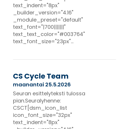
text_indent="8px"
_builder_version="4.16"
_module_preset="default"
text_font="|700|||||||"
text_text_color="#003764"
text_font_size="23px"...
CS Cycle Team
maanantai 25.5.2026
Seuran esittelyteksti tulossa
pian.Seuralyhenne:
CSCT[dsm_icon_list
icon_font_size="32px"
text_indent="8px"