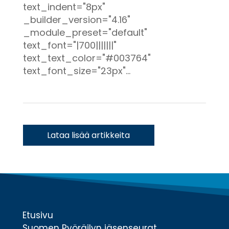
text_indent="8px"
_builder_version="4.16"
_module_preset="default"
text_font="|700|||||||"
text_text_color="#003764"
text_font_size="23px"...
« Vanhemmat merkinnät
Etusivu
Suomen Pyöräilyn jäsenseurat