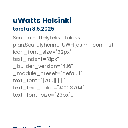
uWatts Helsinki
torstai 8.5.2025
Seuran erittelyteksti tulossa
pian.Seuralyhenne: UWH[dsm_icon_list
icon_font_size="32px"
text_indent="8px"
_builder_version="4.16"
_module_preset="default"
text_font="|700|||||||"
text_text_color="#003764"
text_font_size="23px"...