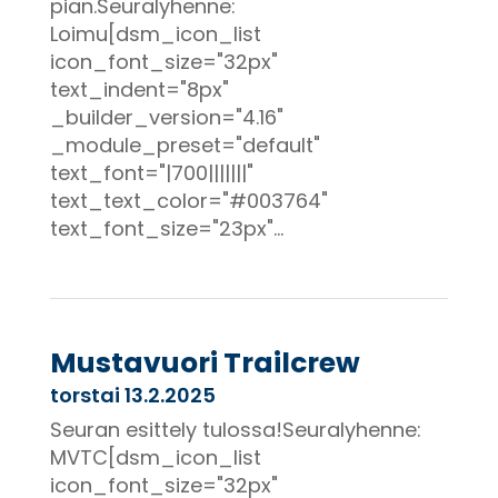
pian.Seuralyhenne:
Loimu[dsm_icon_list
icon_font_size="32px"
text_indent="8px"
_builder_version="4.16"
_module_preset="default"
text_font="|700|||||||"
text_text_color="#003764"
text_font_size="23px"...
Mustavuori Trailcrew
torstai 13.2.2025
Seuran esittely tulossa!Seuralyhenne:
MVTC[dsm_icon_list
icon_font_size="32px"