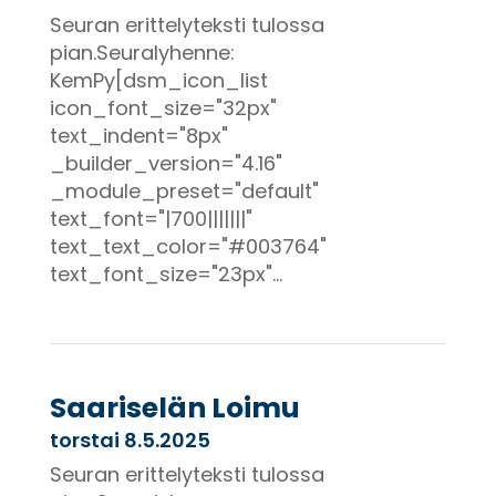
Seuran erittelyteksti tulossa
pian.Seuralyhenne:
KemPy[dsm_icon_list
icon_font_size="32px"
text_indent="8px"
_builder_version="4.16"
_module_preset="default"
text_font="|700|||||||"
text_text_color="#003764"
text_font_size="23px"...
Saariselän Loimu
torstai 8.5.2025
Seuran erittelyteksti tulossa