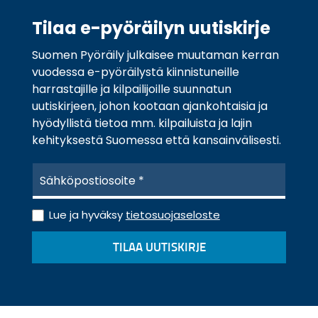
Tilaa e-pyöräilyn uutiskirje
Suomen Pyöräily julkaisee muutaman kerran
vuodessa e-pyöräilystä kiinnistuneille
harrastajille ja kilpailijoille suunnatun
uutiskirjeen, johon kootaan ajankohtaisia ja
hyödyllistä tietoa mm. kilpailuista ja lajin
kehityksestä Suomessa että kansainvälisesti.
S
ä
h
T
k
Lue ja hyväksy
tietosuojaseloste
i
ö
e
p
TILAA UUTISKIRJE
t
o
o
s
s
t
u
i
o
*