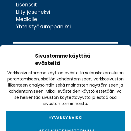
Lisenssit
Liity jäseneksi
Medialle
Yhteistyökumppaniksi
Sivustomme käyttää
evästeitä
Verkkosivustomme käyttää evästeitä selauskokemuksen
Valimotie 10
parantamiseen, sisällön kohdentamiseen, verkkosivuston
00380 Helsinki
liikenteen analysointiin sekä mainosten näyttämiseen ja
toimisto@pyoraily.fi
kohdentamiseen. Mikäli evästeiden käyttö estetään, voi
se heikentää sivuston käytettävyyttä ja estää osa
+358 50 516 9590
sivuston toiminnoista.
HYVÄKSY KAIKKI
Tietosuojaseloste
JATKA VÄLTTÄMÄTTÖMILLÄ