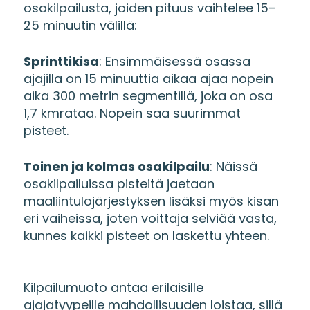
osakilpailusta, joiden pituus vaihtelee 15–
25 minuutin välillä:
Sprinttikisa
: Ensimmäisessä osassa
ajajilla on 15 minuuttia aikaa ajaa nopein
aika 300 metrin segmentillä, joka on osa
1,7 kmrataa. Nopein saa suurimmat
pisteet.
Toinen ja kolmas osakilpailu
: Näissä
osakilpailuissa pisteitä jaetaan
maaliintulojärjestyksen lisäksi myös kisan
eri vaiheissa, joten voittaja selviää vasta,
kunnes kaikki pisteet on laskettu yhteen.
Kilpailumuoto antaa erilaisille
ajajatyypeille mahdollisuuden loistaa, sillä