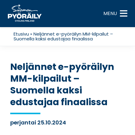
Skip
to
MENU
content
Etusivu
»
Neljännet e-pyöräilyn MM-kilpailut –
Suomella kaksi edustajaa finaalissa
Neljännet e-pyöräilyn
MM-kilpailut –
Suomella kaksi
edustajaa finaalissa
perjantai 25.10.2024