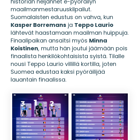
historian neljännet e-pyöräilyn
maailmanmestaruuskilpailut.
Suomalaisten edustus on vahva, kun
Kasper Borremans
ja
Teppo Laurio
lähtevät haastamaan maailman huippuja.
Finaalipaikan ansaitsi myös
Minna
Koistinen
, mutta hän joutui jäämään pois
finaalista henkilökohtaisista syistä. Tilalle
nousi Teppo Laurio villillä kortilla, joten
Suomea edustaa kaksi pyöräilijää
lauantain finaalissa.