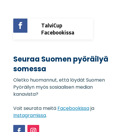
j
a
s
e

TalviCup
l
o
Facebookissa
s
t
e
*
Seuraa Suomen pyöräilyä
somessa
Oletko huomannut, että löydät Suomen
Pyöräilyn myös sosiaalisen median
kanavista?
Voit seurata meitä
Facebookissa
ja
Instagramissa
.