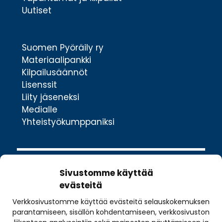
Uutiset
Suomen Pyöräily ry
Materiaalipankki
Kilpailusäännöt
Lisenssit
Liity jäseneksi
Medialle
Yhteistyökumppaniksi
Sivustomme käyttää
evästeitä
Verkkosivustomme käyttää evästeitä selauskokemuksen
Valimotie 10
parantamiseen, sisällön kohdentamiseen, verkkosivuston
00380 Helsinki