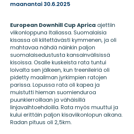
maanantai 30.6.2025
European Downhill Cup Aprica
ajettiin
viikonloppuna Italiassa. Suomalaisia
kisassa oli kiitettävästi kymmenen, ja oli
mahtavaa nähdä näinkin paljon
suomalaisedustusta kansainvälisissä
kisoissa. Osalle kuskeista rata tuntui
loivalta sen jälkeen, kun treenileiriä oli
pidetty maailman jyrkimpien ratojen
parissa. Lopussa rata oli kapea ja
muistutti hieman suomienduroa
puunkierroillaan ja vähäisillä
linjavaihtoehdoilla. Rata myös muuttui ja
kului erittäin paljon kisaviikonlopun aikana.
Radan pituus oli 2,5km.