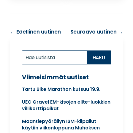
←
Edellinen uutinen
Seuraava uutinen
→
Etsi:
Search
for...
Viimeisimmät uutiset
Tartu Bike Marathon kutsuu 19.9.
UEC Gravel EM-kisojen elite-luokkien
villikorttipaikat
Maantiepyöräilyn ISM-kilpailut
käytiin viikonloppuna Muhoksen