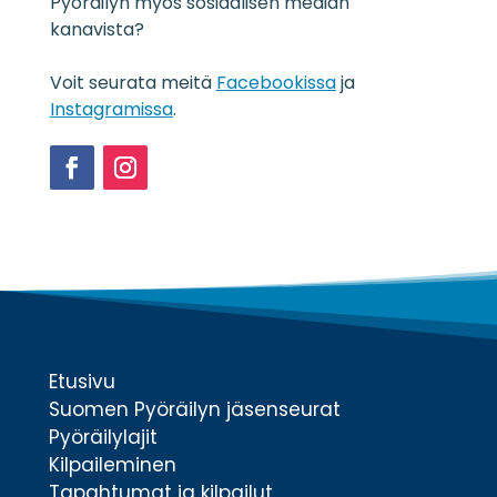
o
Pyöräilyn myös sosiaalisen median
s
kanavista?
t
e
Voit seurata meitä
Facebookissa
ja
*
Instagramissa
.
Facebook
Instagram
Etusivu
Suomen Pyöräilyn jäsenseurat
Pyöräilylajit
Kilpaileminen
Tapahtumat ja kilpailut