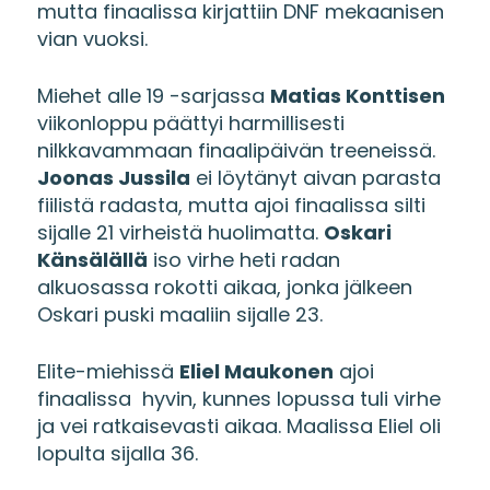
mutta finaalissa kirjattiin DNF mekaanisen
vian vuoksi.
Miehet alle 19 -sarjassa
Matias Konttisen
viikonloppu päättyi harmillisesti
nilkkavammaan finaalipäivän treeneissä.
Joonas Jussila
ei löytänyt aivan parasta
fiilistä radasta, mutta ajoi finaalissa silti
sijalle 21 virheistä huolimatta.
Oskari
Känsälällä
iso virhe heti radan
alkuosassa rokotti aikaa, jonka jälkeen
Oskari puski maaliin sijalle 23.
Elite-miehissä
Eliel Maukonen
ajoi
finaalissa hyvin, kunnes lopussa tuli virhe
ja vei ratkaisevasti aikaa. Maalissa Eliel oli
lopulta sijalla 36.