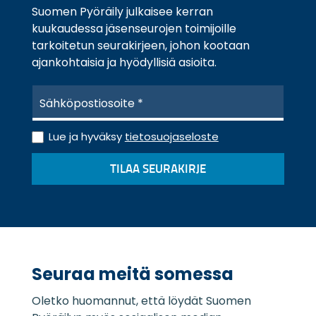
Suomen Pyöräily julkaisee kerran
kuukaudessa jäsenseurojen toimijoille
tarkoitetun seurakirjeen, johon kootaan
ajankohtaisia ja hyödyllisiä asioita.
S
ä
h
T
k
Lue ja hyväksy
tietosuojaseloste
i
ö
e
p
TILAA SEURAKIRJE
t
o
o
s
s
t
u
i
o
*
j
a
Seuraa meitä somessa
s
e
Oletko huomannut, että löydät Suomen
l