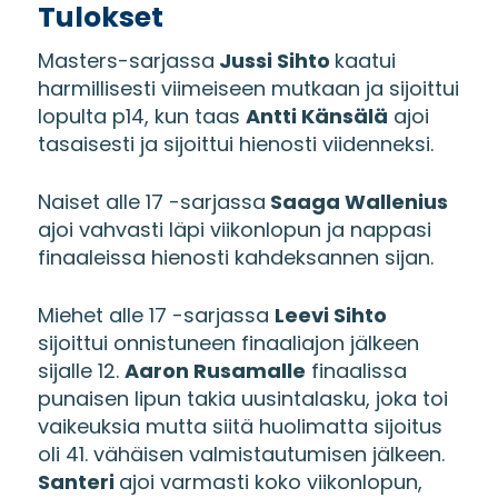
Tulokset
Masters-sarjassa
Jussi Sihto
kaatui
harmillisesti viimeiseen mutkaan ja sijoittui
lopulta p14, kun taas
Antti Känsälä
ajoi
tasaisesti ja sijoittui hienosti viidenneksi.
Naiset alle 17 -sarjassa
Saaga Wallenius
ajoi vahvasti läpi viikonlopun ja nappasi
finaaleissa hienosti kahdeksannen sijan.
Miehet alle 17 -sarjassa
Leevi Sihto
sijoittui onnistuneen finaaliajon jälkeen
sijalle 12.
Aaron Rusamalle
finaalissa
punaisen lipun takia uusintalasku, joka toi
vaikeuksia mutta siitä huolimatta sijoitus
oli 41. vähäisen valmistautumisen jälkeen.
Santeri
ajoi varmasti koko viikonlopun,