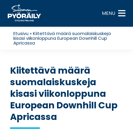
Skip
to
MENU
content
Etusivu
»
Kiitettävä määrä suomalaiskuskeja
kisasi viikonloppuna European Downhill Cup
Apricassa
Kiitettävä määrä
suomalaiskuskeja
kisasi viikonloppuna
European Downhill Cup
Apricassa