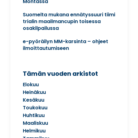
Montassa
Suomelta mukana ennätyssuuri tiimi
trialin maailmancupin toisessa
osakilpailussa
e-pyöräilyn MM-karsinta – ohjeet
ilmoittautumiseen
Tämän vuoden arkistot
Elokuu
Heinäkuu
Kesäkuu
Toukokuu
Huhtikuu
Maaliskuu
Helmikuu