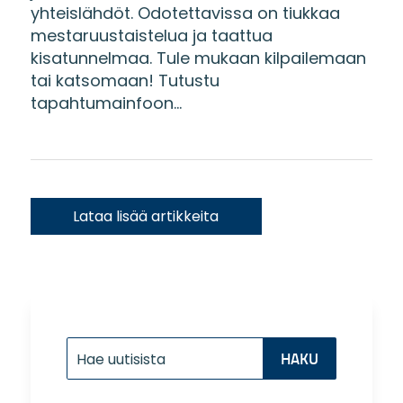
yhteislähdöt. Odotettavissa on tiukkaa
mestaruustaistelua ja taattua
kisatunnelmaa. Tule mukaan kilpailemaan
tai katsomaan! Tutustu
tapahtumainfoon...
« Vanhemmat merkinnät
Etsi:
Search
for...