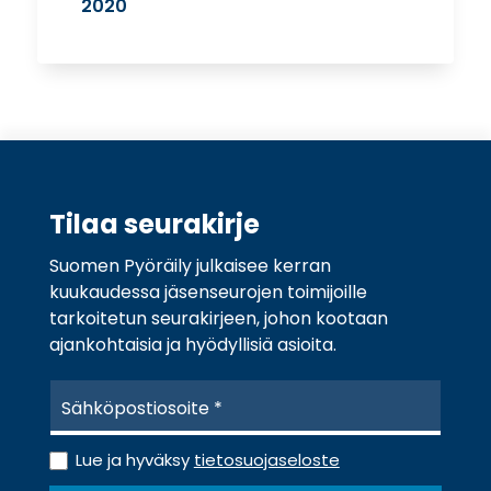
2020
Tilaa seurakirje
Suomen Pyöräily julkaisee kerran
kuukaudessa jäsenseurojen toimijoille
tarkoitetun seurakirjeen, johon kootaan
ajankohtaisia ja hyödyllisiä asioita.
S
ä
h
T
k
Lue ja hyväksy
tietosuojaseloste
i
ö