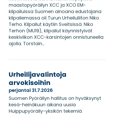
maastopyöräilyn XCC ja XCO EM-
kilpailuissa Suomen ainoana edustajana
kilpailemassa oli Turun Urheiluliiton Niko
Terho. Kilpailut käytiin Sveitsissä. Niko
Terhon (MU19), kilpailut käynnistyivät
keskiviikon XCC-karsintojen onnistuneella
ajolla. Torstain...
Urheilijavalintoja
arvokisoihin
perjantai 31.7.2026
Suomen Pyöräilyn hallitus on hyväksynyt
kesä-heinäkuun aikana uusia
Huippupyöräily-yksikön tekemiä