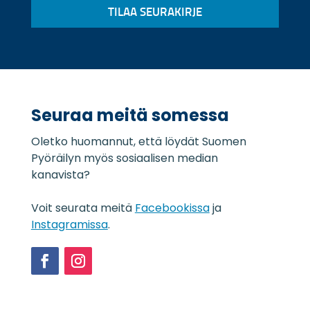
e
p
TILAA SEURAKIRJE
t
o
o
s
s
t
u
i
o
*
j
a
Seuraa meitä somessa
s
e
Oletko huomannut, että löydät Suomen
l
o
Pyöräilyn myös sosiaalisen median
s
kanavista?
t
e
Voit seurata meitä
Facebookissa
ja
*
Instagramissa
.
Facebook
Instagram