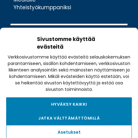
Yhteistyökumppaniksi
Sivustomme käyttää
evästeitä
Verkkosivustomme käyttää evästeitä selauskokemuksen
Valimotie 10
parantamiseen, sisällön kohdentamiseen, verkkosivuston
00380 Helsinki
liikenteen analysointiin sekä mainosten näyttämiseen ja
toimisto@pyoraily.fi
kohdentamiseen. Mikäli evästeiden käyttö estetään, voi
se heikentää sivuston käytettävyyttä ja estää osa
+358 50 516 9590
sivuston toiminnoista.
HYVÄKSY KAIKKI
Tietosuojaseloste
JATKA VÄLTTÄMÄTTÖMILLÄ
Tilausehdot
Evästekäytäntö
Asetukset