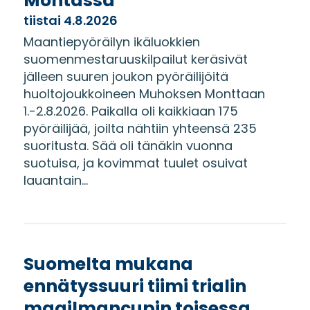
Montassa
tiistai 4.8.2026
Maantiepyöräilyn ikäluokkien
suomenmestaruuskilpailut keräsivät
jälleen suuren joukon pyöräilijöitä
huoltojoukkoineen Muhoksen Monttaan
1.-2.8.2026. Paikalla oli kaikkiaan 175
pyöräilijää, joilta nähtiin yhteensä 235
suoritusta. Sää oli tänäkin vuonna
suotuisa, ja kovimmat tuulet osuivat
lauantain...
Suomelta mukana
ennätyssuuri tiimi trialin
maailmancupin toisessa