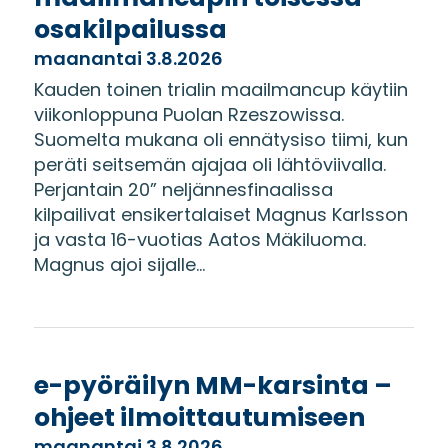
osakilpailussa
maanantai 3.8.2026
Kauden toinen trialin maailmancup käytiin
viikonloppuna Puolan Rzeszowissa.
Suomelta mukana oli ennätysiso tiimi, kun
peräti seitsemän ajajaa oli lähtöviivalla.
Perjantain 20” neljännesfinaalissa
kilpailivat ensikertalaiset Magnus Karlsson
ja vasta 16-vuotias Aatos Mäkiluoma.
Magnus ajoi sijalle...
e-pyöräilyn MM-karsinta –
ohjeet ilmoittautumiseen
maanantai 3.8.2026