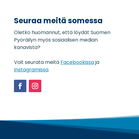
o
*
j
a
Seuraa meitä somessa
s
e
Oletko huomannut, että löydät Suomen
l
o
Pyöräilyn myös sosiaalisen median
s
kanavista?
t
e
Voit seurata meitä
Facebookissa
ja
*
Instagramissa
.
Facebook
Instagram