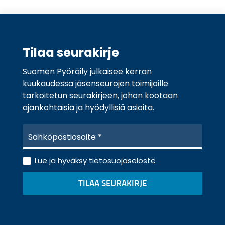
Tilaa seurakirje
Suomen Pyöräily julkaisee kerran
kuukaudessa jäsenseurojen toimijoille
tarkoitetun seurakirjeen, johon kootaan
ajankohtaisia ja hyödyllisiä asioita.
S
ä
h
T
k
Lue ja hyväksy
tietosuojaseloste
i
ö
e
p
TILAA SEURAKIRJE
t
o
o
s
s
t
u
i