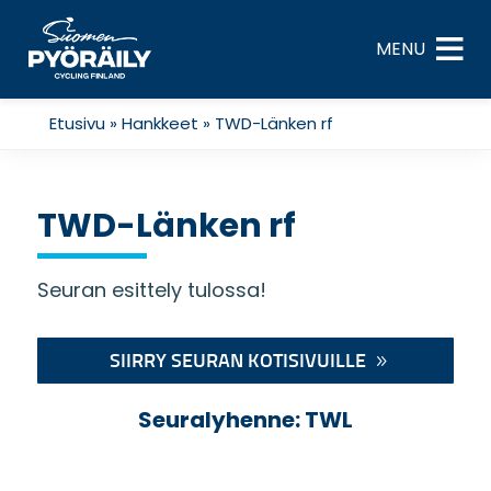
Skip
to
MENU
content
Etusivu
»
Hankkeet
»
TWD-Länken rf
TWD-Länken rf
Seuran esittely tulossa!
SIIRRY SEURAN KOTISIVUILLE
Seuralyhenne: TWL