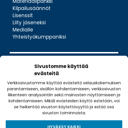
Materiaalipankki
Kilpailusäännöt
Lisenssit
Liity jäseneksi
Medialle
Yhteistyökumppaniksi
Sivustomme käyttää
evästeitä
Verkkosivustomme käyttää evästeitä selauskokemuksen
Valimotie 10
parantamiseen, sisällön kohdentamiseen, verkkosivuston
00380 Helsinki
liikenteen analysointiin sekä mainosten näyttämiseen ja
toimisto@pyoraily.fi
kohdentamiseen. Mikäli evästeiden käyttö estetään, voi
se heikentää sivuston käytettävyyttä ja estää osa
+358 50 516 9590
sivuston toiminnoista.
HYVÄKSY KAIKKI