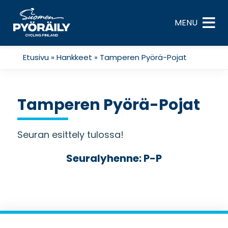
Skip
to
MENU
content
Etusivu
»
Hankkeet
»
Tamperen Pyörä-Pojat
Tamperen Pyörä-Pojat
Seuran esittely tulossa!
Seuralyhenne: P-P