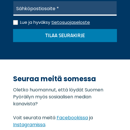
S
ä
h
T
k
Lue ja hyväksy
tietosuojaseloste
i
ö
e
p
TILAA SEURAKIRJE
t
o
o
s
s
t
u
i
o
*
j
a
Seuraa meitä somessa
s
e
Oletko huomannut, että löydät Suomen
l
o
Pyöräilyn myös sosiaalisen median
s
kanavista?
t
e
Voit seurata meitä
Facebookissa
ja
*
Instagramissa
.