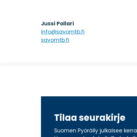
Jussi Pollari
info@savomtb.fi
savomtb.fi
Tilaa seurakirje
Suomen Pyöräily julkaisee ker