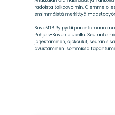
Antikkalan alamäkiradat ja Tahkol
radoista talkoovoimin. Olemme ol
ensimmäistä merkittyä maastopyör
SavoMTB Ry pyrkii parantamaan maa
Pohjois-Savon alueella. Seurantoim
järjestäminen, ajokoulut, seuran si
avustaminen isommissa tapahtumi