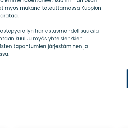
la olemme rakentaneet suurimman osan
leet myös mukana toteuttamassa Kuopion
ärataa.
stopyöräilyn harrastusmahdollisuuksia
intaan kuuluu myös yhteislenkkien
säisten tapahtumien järjestäminen ja
ssa.