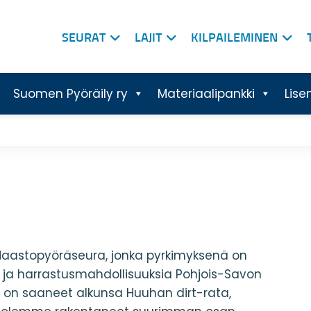
SEURAT
LAJIT
KILPAILEMINEN
Suomen Pyöräily ry
Materiaalipankki
Lise
Maastopyöräseura, jonka pyrkimyksenä on
ja harrastusmahdollisuuksia Pohjois-Savon
a on saaneet alkunsa Huuhan dirt-rata,