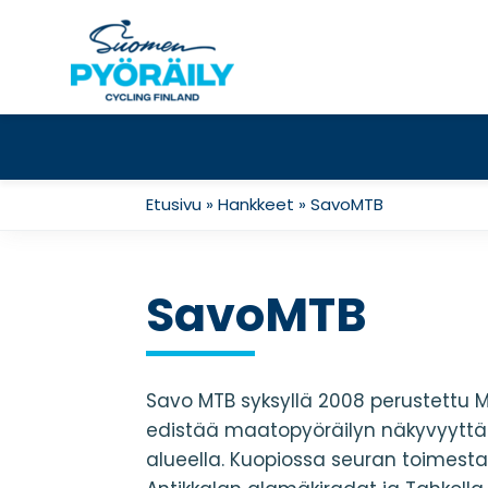
Skip
to
content
Etusivu
»
Hankkeet
»
SavoMTB
SavoMTB
Savo MTB syksyllä 2008 perustettu 
edistää maatopyöräilyn näkyvyyttä 
alueella. Kuopiossa seuran toimest