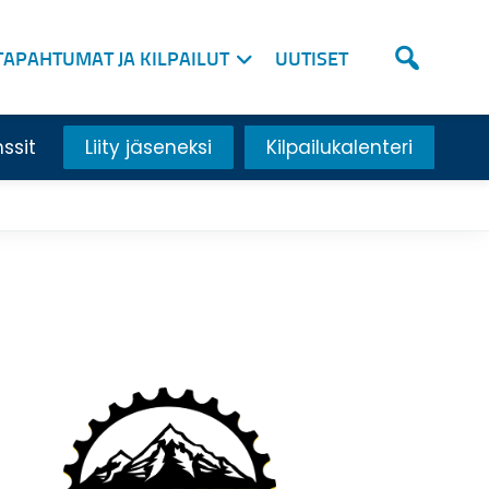
TAPAHTUMAT JA KILPAILUT
UUTISET
nssit
Liity jäseneksi
Kilpailukalenteri