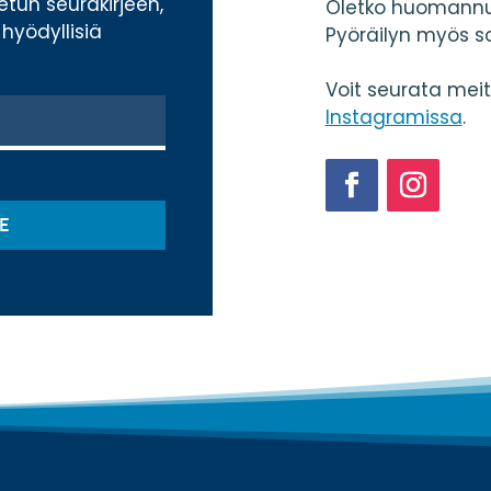
tetun seurakirjeen,
Oletko huomannu
hyödyllisiä
Pyöräilyn myös s
Voit seurata mei
Instagramissa
.
Facebook
Instagram
E