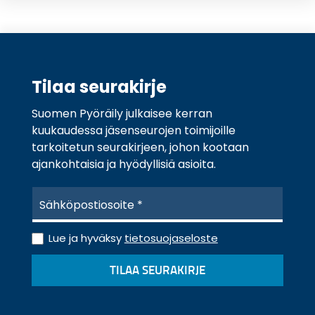
Tilaa seurakirje
Suomen Pyöräily julkaisee kerran
kuukaudessa jäsenseurojen toimijoille
tarkoitetun seurakirjeen, johon kootaan
ajankohtaisia ja hyödyllisiä asioita.
S
ä
h
T
k
Lue ja hyväksy
tietosuojaseloste
i
ö
e
p
TILAA SEURAKIRJE
t
o
o
s
s
t