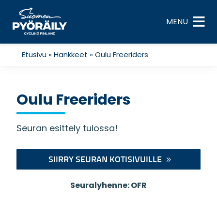
Skip
to
MENU
content
Etusivu
»
Hankkeet
»
Oulu Freeriders
Oulu Freeriders
Seuran esittely tulossa!
SIIRRY SEURAN KOTISIVUILLE
Seuralyhenne: OFR