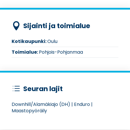
Sijainti ja toimialue

Kotikaupunki:
Oulu
Toimialue:
Pohjois-Pohjanmaa
Seuran lajit
d
Downhill/Alamäkiajo (DH) | Enduro |
Maastopyöräily