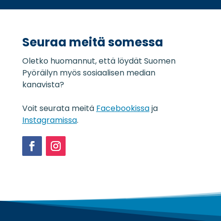
u
i
o
*
j
a
Seuraa meitä somessa
s
e
Oletko huomannut, että löydät Suomen
l
o
Pyöräilyn myös sosiaalisen median
s
kanavista?
t
e
Voit seurata meitä
Facebookissa
ja
*
Instagramissa
.
Facebook
Instagram