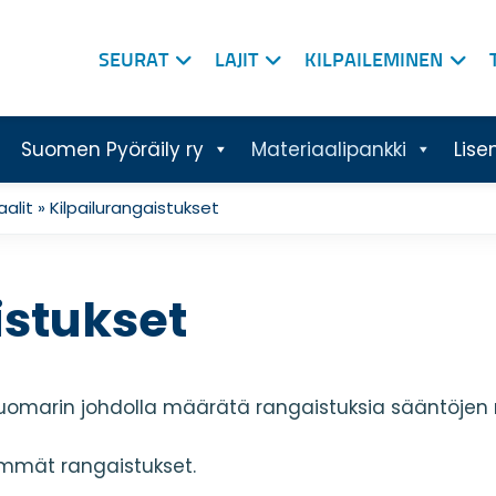
SEURAT
LAJIT
KILPAILEMINEN
Suomen Pyöräily ry
Materiaalipankki
Lise
alit
»
Kilpailurangaistukset
istukset
ituomarin johdolla määrätä rangaistuksia sääntöjen 
immät rangaistukset.