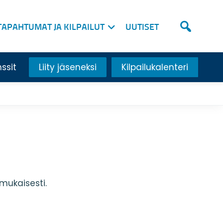
TAPAHTUMAT JA KILPAILUT
UUTISET
nssit
Liity jäseneksi
Kilpailukalenteri
mukaisesti.