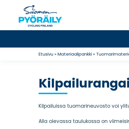
Skip
to
content
Etusivu
»
Materiaalipankki
»
Tuomarimateria
Kilpailuranga
Kilpailuissa tuomarineuvosto voi yl
Alla olevassa taulukossa on viimeis