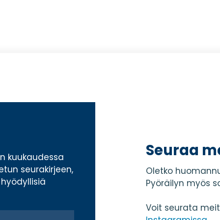
Seuraa m
ran kuukaudessa
tetun seurakirjeen,
Oletko huomannu
hyödyllisiä
Pyöräilyn myös s
Voit seurata mei