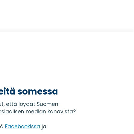
eitä somessa
t, että löydät Suomen
osiaalisen median kanavista?
tä
Facebookissa
ja