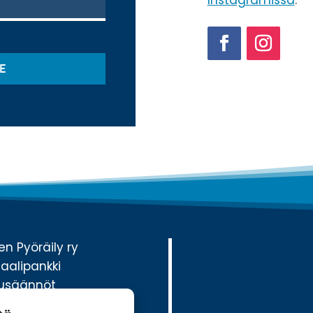
Instagramissa
.
Facebook
Instagram
E
n Pyöräily ry
aalipankki
ilusäännöt
sit