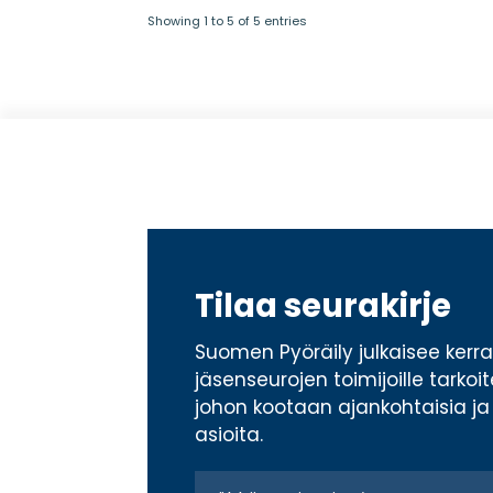
Showing 1 to 5 of 5 entries
Tilaa seurakirje
Suomen Pyöräily julkaisee ker
jäsenseurojen toimijoille tarkoi
johon kootaan ajankohtaisia ja 
asioita.
S