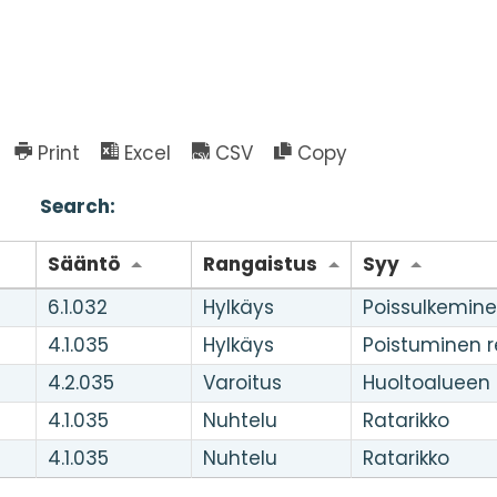
Print
Excel
CSV
Copy
Search:
Sääntö
Rangaistus
Syy
6.1.032
Hylkäys
Poissulkemin
4.1.035
Hylkäys
Poistuminen r
4.2.035
Varoitus
Huoltoalueen
4.1.035
Nuhtelu
Ratarikko
4.1.035
Nuhtelu
Ratarikko