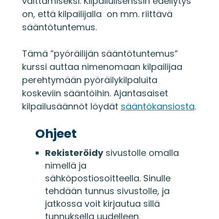
välttämiseksi. Kilpailulisenssin edellytys
on, että kilpailijalla on mm. riittävä
sääntötuntemus.
Tämä ”pyöräilijän sääntötuntemus”
kurssi auttaa nimenomaan kilpailijaa
perehtymään pyöräilykilpaluita
koskeviin sääntöihin. Ajantasaiset
kilpailusäännöt löydät
sääntökansiosta
.
Ohjeet
Rekisteröidy
sivustolle omalla
nimellä ja
sähköpostiosoitteella. Sinulle
tehdään tunnus sivustolle, ja
jatkossa voit kirjautua sillä
tunnuksella uudelleen.