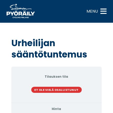
Skip
to
MENU
content
Urheilijan
sääntötuntemus
Tilauksen tila
ET OLE VIELÄ OSALLISTUNUT
Hinta