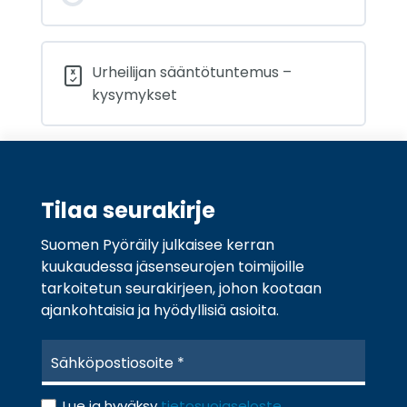
Urheilijan sääntötuntemus –
kysymykset
Tilaa seurakirje
Suomen Pyöräily julkaisee kerran
kuukaudessa jäsenseurojen toimijoille
tarkoitetun seurakirjeen, johon kootaan
ajankohtaisia ja hyödyllisiä asioita.
S
ä
h
T
k
Lue ja hyväksy
tietosuojaseloste