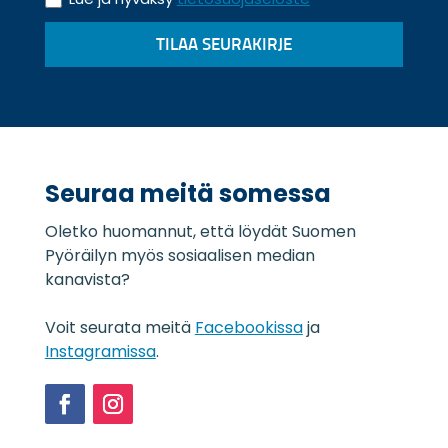
i
ö
e
p
TILAA SEURAKIRJE
t
o
o
s
s
t
u
i
o
*
j
a
Seuraa meitä somessa
s
e
Oletko huomannut, että löydät Suomen
l
o
Pyöräilyn myös sosiaalisen median
s
kanavista?
t
e
Voit seurata meitä
Facebookissa
ja
*
Instagramissa
.
Facebook
Instagram